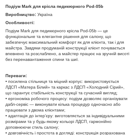
Подіум Mark для крісла педикюрного Pod-05b
Виробництво:
Україна
Особливості:
Подіум Mark для педикюрного крісла Pod-05b — це
функціональне та елегантне рішення для салону, що
забезпечує максимальний комфорт як для клієнта, так і для
майстра. Завдяки продуманій конструкції клієнт почувається
впевнено та розслаблено, а майстер працює на зручній висоті
без перенавантаження спини та шиї.
Переваги:
• посилена стільниця та міцний корпус: використовується
ЛДСП «Матера Білий» та каркас з ЛДСП «Холодний Сірий»,
що гарантує стабільність конструкції та сучасний вигляд;
• ергономіка робочого процесу: подіум дозволяє організувати
дабл-сервіс — виконувати кілька процедур одночасно або
працювати з двома клієнтами;
• адаптація до інтер’єру: виготовляється за індивідуальними
розмірами та у будь-якому кольорі ЛДСП, гармонійно
доповнюючи стиль салону;
• довговічність і простота в догляді: конструкція розрахована