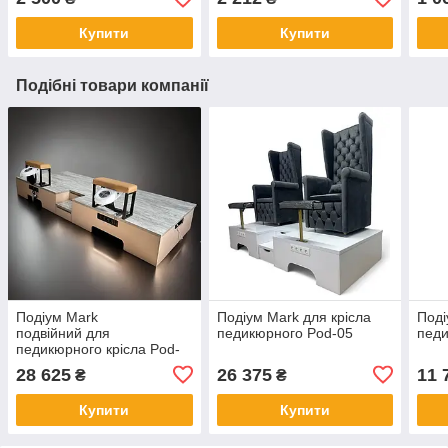
(оригінал)
Купити
Купити
Подібні товари компанії
Подіум Mark
Подіум Mark для крісла
Поді
подвійний для
педикюрного Pod-05
педи
педикюрного крісла Pod-
05а
28 625
26 375
11 
₴
₴
Купити
Купити