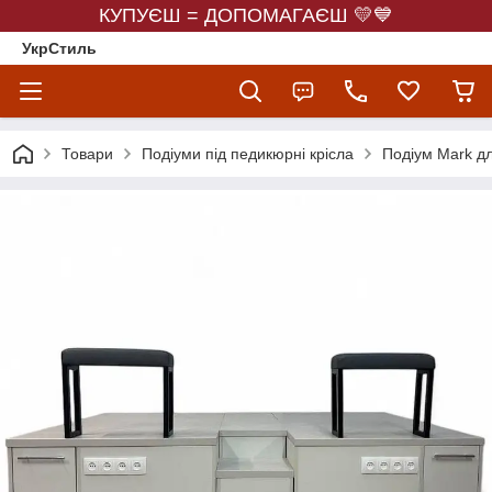
КУПУЄШ = ДОПОМАГАЄШ 💛💙
УкрСтиль
Товари
Подіуми під педикюрні крісла
Подіум Mark д