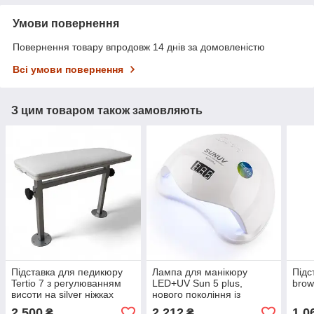
Умови повернення
Повернення товару впродовж 14 днів за домовленістю
Всі умови повернення
З цим товаром також замовляють
Підставка для педикюру
Лампа для манікюру
Підс
Tertio 7 з регулюванням
LED+UV Sun 5 plus,
bro
висоти на silver ніжках
нового покоління із
кварцовими діодами, 48 вт
2 500
2 212
1 0
₴
₴