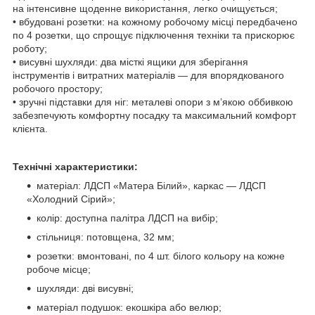
на інтенсивне щоденне використання, легко очищується;
• вбудовані розетки: на кожному робочому місці передбачено
по 4 розетки, що спрощує підключення техніки та прискорює
роботу;
• висувні шухляди: два місткі ящики для зберігання
інструментів і витратних матеріалів — для впорядкованого
робочого простору;
• зручні підставки для ніг: металеві опори з м’якою оббивкою
забезпечують комфортну посадку та максимальний комфорт
клієнта.
Технічні характеристики:
матеріал: ЛДСП «Матера Білий», каркас — ЛДСП
«Холодний Сірий»;
колір: доступна палітра ЛДСП на вибір;
стільниця: потовщена, 32 мм;
розетки: вмонтовані, по 4 шт. білого кольору на кожне
робоче місце;
шухляди: дві висувні;
матеріал подушок: екошкіра або велюр;