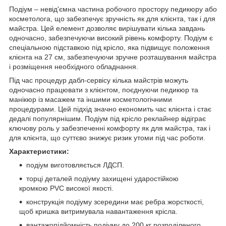
Подіум – невід'ємна частина робочого простору педикюру або
косметолога, що забезпечує зручність як для клієнта, так і для
майстра. Цей елемент дозволяє вирішувати кілька завдань
одночасно, забезпечуючи високий рівень комфорту. Подіум є
спеціальною підставкою під крісло, яка підвищує положення
клієнта на 27 см, забезпечуючи зручне розташування майстра
і розміщення необхідного обладнання.
Під час процедур дабл-сервісу кілька майстрів можуть
одночасно працювати з клієнтом, поєднуючи педикюр та
манікюр із масажем та іншими косметологічними
процедурами. Цей підхід значно економить час клієнта і стає
дедалі популярнішим. Подіум під крісло реклайнер відіграє
ключову роль у забезпеченні комфорту як для майстра, так і
для клієнта, що суттєво знижує ризик утоми під час роботи.
Характеристики:
подіум виготовляється ЛДСП.
торці деталей подіуму захищені ударостійкою
кромкою PVC високої якості.
конструкція подіуму зсередини має ребра жорсткості,
щоб кришка витримувала навантаження крісла.
вантажопідйомність подіуму до 200 кг розподіленого