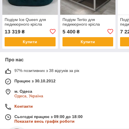
Подіум Ice Queen для
Подіум Tertio для
Поді
педикюрного крісла
педикюрного крісла
педи
13 319
5 400
7 2
₴
₴
Купити
Купити
Про нас
97% позитивних з 38 відгуків за рік
Працює з 30.10.2012
м. Одеса
Одеса, Україна
Контакти
Сьогодні працює з 09:00 до 18:00
Показати весь графік роботи