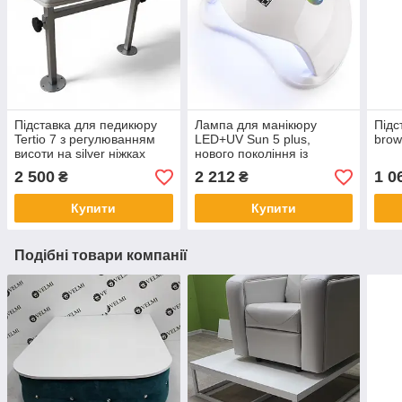
Підставка для педикюру
Лампа для манікюру
Підс
Tertio 7 з регулюванням
LED+UV Sun 5 plus,
bro
висоти на silver ніжках
нового покоління із
кварцовими діодами, 48 вт
2 500
2 212
1 0
₴
₴
(оригінал)
Купити
Купити
Подібні товари компанії