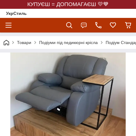
КУПУЄШ = ДОПОМАГАЄШ 💛💙
УкрСтиль
Товари
Подіуми під педикюрні крісла
Подіум Станда