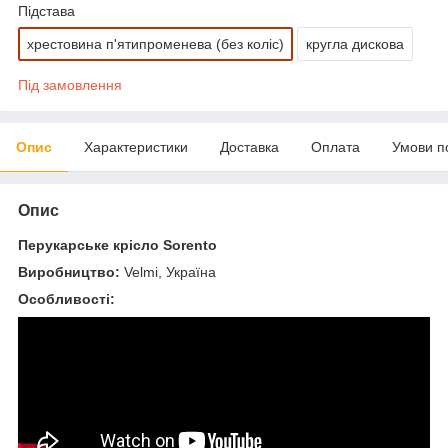
Підстава
хрестовина п'ятипроменева (без коліс)
кругла дискова
Під замовлення
Опис
Характеристики
Доставка
Оплата
Умови п
Опис
Перукарське крісло Sorento
Виробництво:
Velmi,
Україна
Особливості: