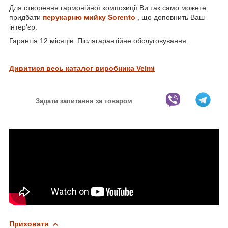
Для створення гармонійної композиції Ви так само можете
придбати
перукарню мийку Sorento
, що доповнить Ваш
інтер'єр.
Гарантія 12 місяців. Післягарантійне обслуговування.
Дивитися весь каталог виробника Velmi
Задати запитання за товаром
Приховати