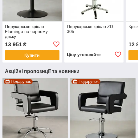
Перукарське крісло
Перукарське крісло ZD-
Кріс
Flamingo на чорному
305
диску
13 951
12 
₴
Ціну уточнюйте
Купити
Акційні пропозиції та новинки
Подарунок
Подарунок