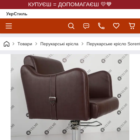
КУПУЄШ = ДОПОМАГАЄШ 💛💙
УкрСтиль
Товари
Перукарські крісла
Перукарське крісло Soren