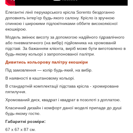
Елегантні лінії перукарського крісла Sorento бездоганно
доповнять інтер'єр будь-якого салону. Крісло із зручною
спинкою і широкими підлокітниками оббите високоякісної
екошкірою.
Модель змінює висоту за допомогою надійного гідравлічного
або пневматичного (на вибір) підйомника на хромованій
підставі. За бажанням клієнта, виріб може бути виготовлено в
будь-якому кольорі з запропонованої палітри.
Дивитись кольорову палітру екошкіри
Під замовлення — колір будь-який, на вибір.
В наявності в каштановому кольорі.
В стандартній комплектації підстава крісла - хромироване
пятилуччя.
Хромований диск, квадрат і квадрат в позолоті з доплатою.
Класичний дизайн і комфорт даної моделі припаде до душі
будь-якому гостю.
Габаритні розміри:
67 x 67 x 87 см.