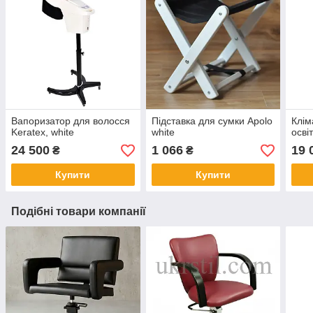
Вапоризатор для волосся
Підставка для сумки Apolo
Клім
Keratex, white
white
осві
24 500
1 066
19 
₴
₴
Купити
Купити
Подібні товари компанії