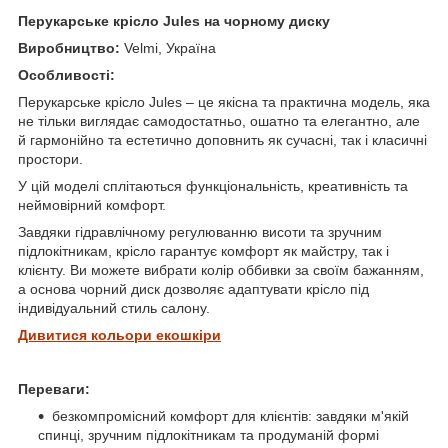
Перукарське крісло Jules
на чорному диску
Виробництво:
Velmi,
Україна
Особливості:
Перукарське крісло Jules – це якісна та практична модель, яка
не тільки виглядає самодостатньо, ошатно та елегантно, але
й гармонійно та естетично доповнить як сучасні, так і класичні
простори.
У цій моделі сплітаються функціональність, креативність та
неймовірний комфорт.
Завдяки гідравлічному регулюванню висоти та зручним
підлокітникам, крісло гарантує комфорт як майстру, так і
клієнту. Ви можете вибрати колір оббивки за своїм бажанням,
а основа чорний диск дозволяє адаптувати крісло під
індивідуальний стиль салону.
Дивитися кольори екошкіри
Переваги:
безкомпромісний комфорт для клієнтів: завдяки м'якій
спинці, зручним підлокітникам та продуманій формі