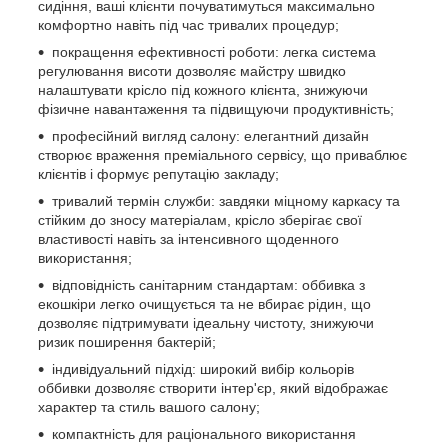
сидіння, ваші клієнти почуватимуться максимально
комфортно навіть під час тривалих процедур;
покращення ефективності роботи: легка система
регулювання висоти дозволяє майстру швидко
налаштувати крісло під кожного клієнта, знижуючи
фізичне навантаження та підвищуючи продуктивність;
професійний вигляд салону: елегантний дизайн
створює враження преміального сервісу, що приваблює
клієнтів і формує репутацію закладу;
тривалий термін служби: завдяки міцному каркасу та
стійким до зносу матеріалам, крісло зберігає свої
властивості навіть за інтенсивного щоденного
використання;
відповідність санітарним стандартам: оббивка з
екошкіри легко очищується та не вбирає рідин, що
дозволяє підтримувати ідеальну чистоту, знижуючи
ризик поширення бактерій;
індивідуальний підхід: широкий вибір кольорів
оббивки дозволяє створити інтер'єр, який відображає
характер та стиль вашого салону;
компактність для раціонального використання