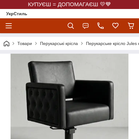
КУПУЄШ = ДОПОМАГАЄШ 💛💙
УкрСтиль
Товари
Перукарські крісла
Перукарське крісло Jules