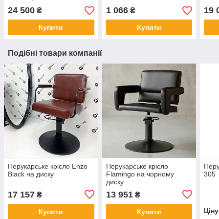
24 500
1 066
19 
₴
₴
Купити
Купити
Подібні товари компанії
Перукарське крісло Enzo
Перукарське крісло
Перу
Black на диску
Flamingo на чорному
305
диску
17 157
13 951
₴
₴
Цін
Купити
Купити