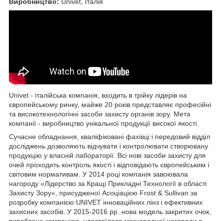
Виробництво:
Univet, Італія
Univet - італійська компанія, входить в трійку лідерів на
європейському ринку, майже 20 років представляє професійні
та високотехнологічні засоби захисту органів зору. Мета
компанії - виробництво унікальної продукції високої якості.
Сучасне обладнання, кваліфіковані фахівці і передовий відділ
досліджень дозволяють відчувати і контролювати створювану
продукцію у власній лабораторії. Всі нові засоби захисту для
очей проходить контроль якості і відповідають європейським і
світовим нормативам. У 2014 році компанія завоювала
нагороду «Лідерство за Кращі Прикладні Технології в області
Захисту Зору», присудженої Асоціацією Frost & Sullivan за
розробку компанією UNIVET інноваційних лінз і ефективних
захисних засобів. У 2015-2016 рр. нова модель закритих очок,
вироблена компанією, удостоїлася міжнародної нагороди в