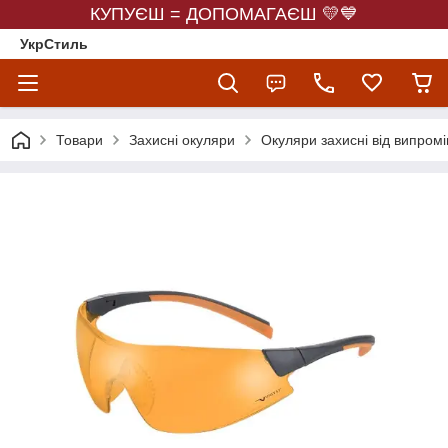
КУПУЄШ = ДОПОМАГАЄШ 💛💙
УкрСтиль
Товари
Захисні окуляри
Окуляри захисні від випром