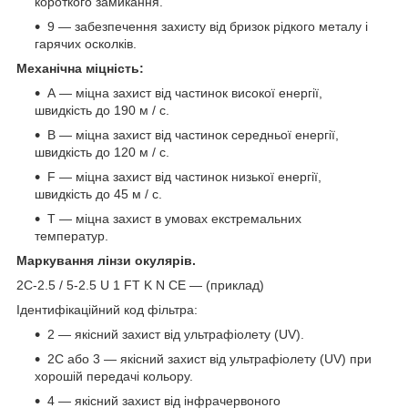
короткого замикання.
9 — забезпечення захисту від бризок рідкого металу і
гарячих осколків.
Механічна міцність:
А — міцна захист від частинок високої енергії,
швидкість до 190 м / с.
В — міцна захист від частинок середньої енергії,
швидкість до 120 м / с.
F — міцна захист від частинок низької енергії,
швидкість до 45 м / с.
Т — міцна захист в умовах екстремальних
температур.
Маркування лінзи окулярів.
2C-2.5 / 5-2.5 U 1 FT K N CE — (приклад)
Ідентифікаційний код фільтра:
2 — якісний захист від ультрафіолету (UV).
2С або 3 — якісний захист від ультрафіолету (UV) при
хорошій передачі кольору.
4 — якісний захист від інфрачервоного