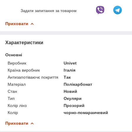
Задати запитання за товаром
Приховати
Характеристики
Основні
Виробник
Univet
Країна виробник
Італія
Антизапотіваючє покриття
Так
Матеріал
Полікарбонат
Стан
Новий
Тип
Окуляри
Колір лінз
Прозорий
Колір
чорно-помаранчевий
Приховати