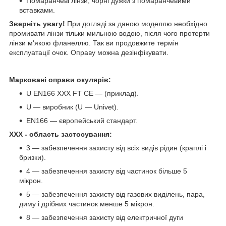
Помаранчеві лінзи, чорні дужки з помаранчевими
вставками.
Зверніть увагу!
При догляді за даною моделлю необхідно
промивати лінзи тільки мильною водою, після чого протерти
лінзи м'якою фланеллю. Так ви продовжите термін
експлуатації очок. Оправу можна дезінфікувати.
Марковані оправи окулярів:
U EN166 XXX FT CE — (приклад).
U — виробник (U — Univet).
EN166 — європейський стандарт.
ХХХ - область застосування:
3 — забезпечення захисту від всіх видів рідин (краплі і
бризки).
4 — забезпечення захисту від частинок більше 5
мікрон.
5 — забезпечення захисту від газових виділень, пара,
диму і дрібних частинок менше 5 мікрон.
8 — забезпечення захисту від електричної дуги