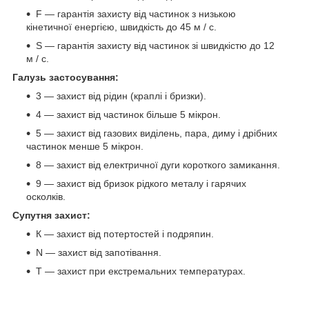
F — гарантія захисту від частинок з низькою
кінетичної енергією, швидкість до 45 м / с.
S — гарантія захисту від частинок зі швидкістю до 12
м / с.
Галузь застосування:
3 — захист від рідин (краплі і бризки).
4 — захист від частинок більше 5 мікрон.
5 — захист від газових виділень, пара, диму і дрібних
частинок менше 5 мікрон.
8 — захист від електричної дуги короткого замикання.
9 — захист від бризок рідкого металу і гарячих
осколків.
Супутня захист:
К — захист від потертостей і подряпин.
N — захист від запотівання.
Т — захист при екстремальних температурах.