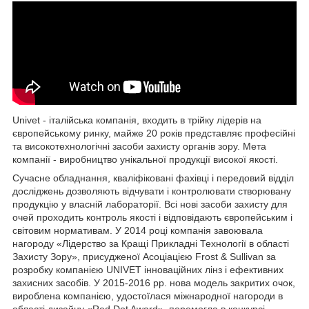
Univet - італійська компанія, входить в трійку лідерів на
європейському ринку, майже 20 років представляє професійні
та високотехнологічні засоби захисту органів зору. Мета
компанії - виробництво унікальної продукції високої якості.
Сучасне обладнання, кваліфіковані фахівці і передовий відділ
досліджень дозволяють відчувати і контролювати створювану
продукцію у власній лабораторії. Всі нові засоби захисту для
очей проходить контроль якості і відповідають європейським і
світовим нормативам. У 2014 році компанія завоювала
нагороду «Лідерство за Кращі Прикладні Технології в області
Захисту Зору», присудженої Асоціацією Frost & Sullivan за
розробку компанією UNIVET інноваційних лінз і ефективних
захисних засобів. У 2015-2016 рр. нова модель закритих очок,
вироблена компанією, удостоїлася міжнародної нагороди в
області дизайну «Red Dot Award», перемогла в конкурсі