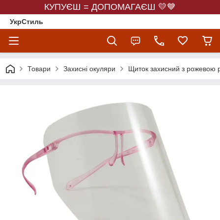
КУПУЄШ = ДОПОМАГАЄШ 💛💙
УкрСтиль
Товари
Захисні окуляри
Щиток захисний з рожевою р