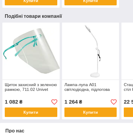
Купити
Купити
Подібні товари компанії
Щиток захисний з зеленою
Лампа-лупа A01
Стац
рамкою, 711.02 Univet
світлодіодна, підлогова
стіл
1 082
1 264
22 
₴
₴
Купити
Купити
Про нас