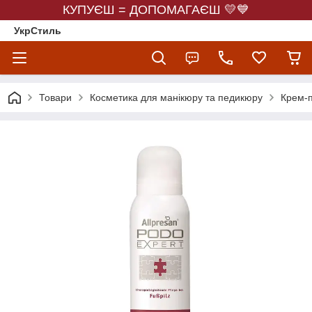
КУПУЄШ = ДОПОМАГАЄШ 💛💙
УкрСтиль
Товари
Косметика для манікюру та педикюру
Крем-п