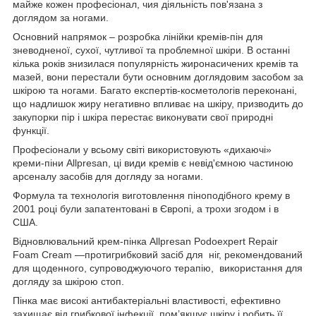
майже кожен професіонал, чия діяльність пов'язана з
доглядом за ногами.
Основний напрямок – розробка лінійки кремів-пін для
зневодненої, сухої, чутливої та проблемної шкіри. В останні
кілька років знизилася популярність жиронасичених кремів та
мазей, вони перестали бути основним доглядовим засобом за
шкірою та ногами. Багато експертів-косметологів переконані,
що надлишок жиру негативно впливає на шкіру, призводить до
закупорки пір і шкіра перестає виконувати свої природні
функції.
Професіонали у всьому світі використовують «дихаючі»
креми-піни Allpresan, ці види кремів є невід'ємною частиною
арсеналу засобів для догляду за ногами.
Формула та технологія виготовлення піноподібного крему в
2001 році були запатентовані в Європі, а трохи згодом і в
США.
Відновлювальний крем-пінка Allpresan Podoexpert Repair
Foam Cream —протигрибковий засіб для ніг, рекомендований
для щоденного, супроводжуючого терапію, використання для
догляду за шкірою стоп.
Пінка має високі антибактеріальні властивості, ефективно
захищає від грибкової інфекції, пом’якшує шкіру і робить її