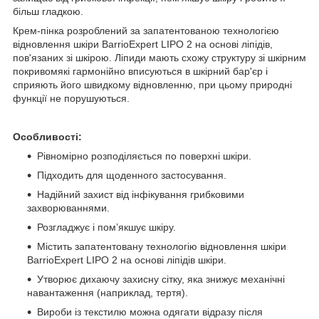
більш гладкою.
Крем-пінка розроблений за запатентованою технологією
відновлення шкіри BarrioExpert LIPO 2 на основі ліпідів,
пов'язаних зі шкірою. Ліпиди мають схожу структуру зі шкірним
покривомякі гармонійно вписуються в шкірний бар'єр і
сприяють його швидкому відновленню, при цьому природні
функції не порушуються.
Особливості:
Рівномірно розподіляється по поверхні шкіри.
Підходить для щоденного застосування.
Надійний захист від інфікування грибковими
захворюваннями.
Розгладжує і пом’якшує шкіру.
Містить запатентовану технологію відновлення шкіри
BarrioExpert LIPO 2 на основі ліпідів шкіри.
Утворює дихаючу захисну сітку, яка знижує механічні
навантаження (наприклад, тертя).
Вироби із текстилю можна одягати відразу після