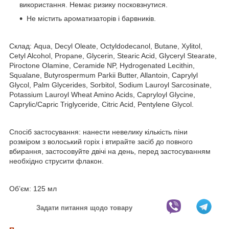
використання. Немає ризику посковзнутися.
Не містить ароматизаторів і барвників.
Склад: Aqua, Decyl Oleate, Octyldodecanol, Butane, Xylitol,
Cetyl Alcohol, Propane, Glycerin, Stearic Acid, Glyceryl Stearate,
Piroctone Olamine, Ceramide NP, Hydrogenated Lecithin,
Squalane, Butyrospermum Parkii Butter, Allantoin, Caprylyl
Glycol, Palm Glycerides, Sorbitol, Sodium Lauroyl Sarcosinate,
Potassium Lauroyl Wheat Amino Acids, Capryloyl Glycine,
Caprylic/Capric Triglyceride, Citric Acid, Pentylene Glycol.
Спосіб застосування: нанести невелику кількість піни
розміром з волоський горіх і втирайте засіб до повного
вбирання, застосовуйте двічі на день, перед застосуванням
необхідно струсити флакон.
Об’єм: 125 мл
Задати питання щодо товару