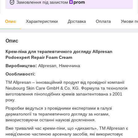
Замовлення під захистом
Опис
Характеристики
Доставка
Оплата
Умови п
Опис
Крем-піна для терапевтичного догляду Allpresan
Podoexpert Repair Foam Cream
Виробництво:
Allpresan, Німеччина
Особливості:
TM Allpresan – інноваційний продукт від провідної компанії
Neubourg Skin Care GmbH & Co. KG. Формула та технологія
виготовлення піноподібних кремів запантентована з 2001
року.
Розробки ведуться з провідними експертами в галузі
дерматології та терапевтичного догляду за ногами,
використовуючи останні наукові досягнення.
Вже тривалий час креми-піни, що «дихають», TM Allpresan є
невід'ємною частиною арсеналу засобів, які використовує