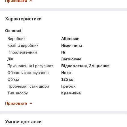
Приховати
Характеристики
Основні
Виробник
Allpresan
Країна виробник
Німеччина
Гіпоалергенний
Ні
Дія
Загоююче
Призначення і результат
Відновлення, Зміцнення
Область застосування
Ноги
Об`єм
125 мл
Проблема і стан шкіри
Грибок
Тип засобу
Крем-піна
Приховати
Умови доставки