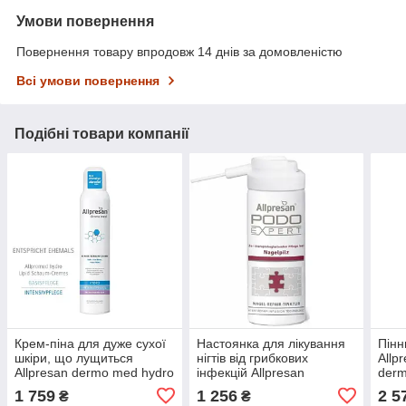
Умови повернення
Повернення товару впродовж 14 днів за домовленістю
Всі умови повернення
Подібні товари компанії
Крем-піна для дуже сухої
Настоянка для лікування
Пінн
шкіри, що лущиться
нігтів від грибкових
Allp
Allpresan dermo med hydro
інфекцій Allpresan
derm
Intensive (заспокійливий),
Podoexpert Repair Nail
мл
1 759
1 256
2 5
₴
₴
Allpresan
Tinctur