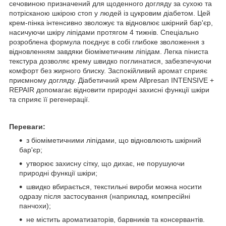
сечовиною призначений для щоденного догляду за сухою та
потрісканою шкірою стоп у людей із цукровим діабетом. Цей
крем-пінка інтенсивно зволожує та відновлює шкірний бар'єр,
насичуючи шкіру ліпідами протягом 4 тижнів. Спеціально
розроблена формула поєднує в собі глибоке зволоження з
відновленням завдяки біоміметичним ліпідам. Легка піниста
текстура дозволяє крему швидко поглинатися, забезпечуючи
комфорт без жирного блиску. Заспокійливий аромат сприяє
приємному догляду. Діабетичний крем Allpresan INTENSIVE +
REPAIR допомагає відновити природні захисні функції шкіри
та сприяє її регенерації.
Переваги:
з біоміметичними ліпідами, що відновлюють шкірний
бар'єр;
утворює захисну сітку, що дихає, не порушуючи
природні функції шкіри;
швидко вбирається, текстильні вироби можна носити
одразу після застосування (наприклад, компресійні
панчохи);
не містить ароматизаторів, барвників та консервантів.