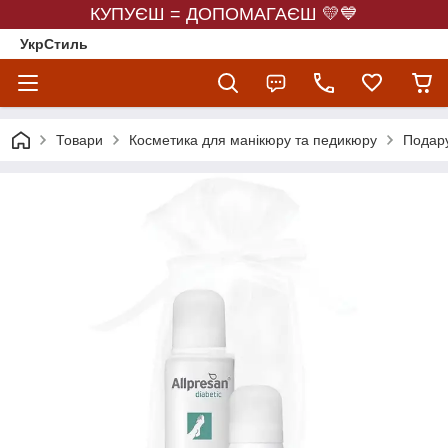
КУПУЄШ = ДОПОМАГАЄШ 💛💙
УкрСтиль
Товари
Косметика для манікюру та педикюру
Подару