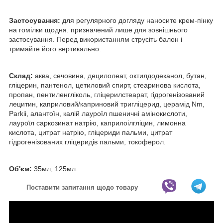
Застосування:
для регулярного догляду наносите крем-пінку
на гомілки щодня. призначений лише для зовнішнього
застосування. Перед використанням струсіть балон і
тримайте його вертикально.
Склад:
аква, сечовина, децилолеат, октилдодеканол, бутан,
гліцерин, пантенол, цетиловий спирт, стеаринова кислота,
пропан, пентиленгліколь, гліцерилстеарат, гідрогенізований
лецитин, каприловий/каприновий тригліцерид, церамід Nm,
Parkii, алантоїн, калій лауроїл пшеничні амінокислоти,
лауроїл саркозинат натрію, каприлоілгліцин, лимонна
кислота, цитрат натрію, гліцериди пальми, цитрат
гідрогенізованих гліцеридів пальми, токоферол.
Об'єм:
35мл, 125мл.
Поставити запитання щодо товару