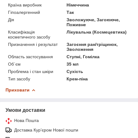
Країна виробник
Німеччина
Гіпоалергенний
Так
Дія
Зволожуюче, Загоююче,
Поживне
Класифікація
Лікувальна (Космецевтика)
косметичного засобу
Призначення і результат
Загоєння ран/тріщинок,
Зволоження
Область застосування
Ступні, Гомілка
Об`єм
35 мл
Проблема і стан шкіри
Сухість
Тип засобу
Крем-піна
Приховати
Умови доставки
Нова Пошта
Доставка Курʼєром Нової пошти