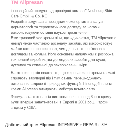
TM Allpresan
інноваційний продукт від провідної компанії Neubourg Skin
Care GmbH & Co. KG.
Розробки ведуться з провідними експертами в галузі
дерматології та терапевтичного догляду за ногами,
використовуючи останні наукові досягнення.
Вже тривалий час креми-піни, що «дихають», TM Allpresan є
невід'ємною частиною арсеналу засобів, які використовує
майже кожен професіонал, чия діяльність пов'язана з
доглядом за ногами. Його основним напрямком є розробка
технологій виробництва доглядових засобів для сухої,
чутливої та схильної до захворювань шкіри.
Багато експертів вважають, що жиронасичені креми та мазі
сприяють закупорці пір і тим самим перешкоджають
виконанню шкірою її природних функцій. Піноподібні легкі
креми Allpresan вибирають майстра всього світу.
Формула та технологія виготовлення піноподібного крему
були вперше запатентовані в Європі в 2001 році, і трохи
згодом у США.
Діабетичний крем Allpresan INTENSIVE + REPAIR з 8%