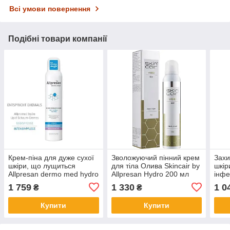
Всі умови повернення
Подібні товари компанії
Крем-піна для дуже сухої
Зволожуючий пінний крем
Захи
шкіри, що лущиться
для тіла Олива Skincair by
шкір
Allpresan dermo med hydro
Allpresan Hydro 200 мл
інфе
Intensive (заспокійливий),
1 759
1 330
1 0
₴
₴
Allpresan
Купити
Купити