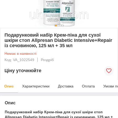
Подарунковий набір Крем-піна для сухої
шкіри стоп Allpresan Diabetic Intensive+Repair
із сечовиною, 125 мл + 35 мл
Немає в наявності
Код: VA_1022549
Роздріб
Ціну уточнюйте
Опис
Характеристики
Доставка
Оплата
Умови п
Опис
Подарунковий набір Крем-піна для сухої шкіри стоп
Allpresan Diabetic Intensive+Repair із сечовиною, 125 мл +