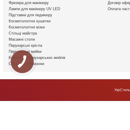
Фрезера для манікюру
Договір офе
Лампи для манікюру UV LED
Оплата част
Підставки для педикюру
Косметологічні кушетки
Косметологічні візки
Стільці майстра
Масажні столи
Перукарські крісла
Перукарські мийки
Комплекти перукарських меблів
Сушуари, клімазони