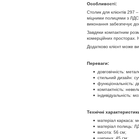
Особливості:
Столик для клієнтів 297 
міцними полицями з ЛДСП.
виконання забезпечує дов
Завдяки компактним розмі
комерційних просторах. Н
Додатково клієнт може ви
Переваги:
довговічність: мета
стильний дизайн: с
функціональність: д
компактність: невел
індивідуальність: м
Технічні характеристик
матеріал каркаса: 
матеріал полиць: ЛД
висота: 56 см;
ширина: 45 см;