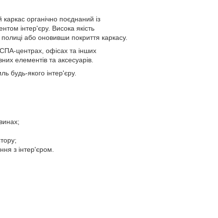
й каркас органічно поєднаний із
том інтер'єру. Висока якість
и полиці або оновивши покриття каркасу.
 СПА-центрах, офісах та інших
них елементів та аксесуарів.
ль будь-якого інтер'єру.
винах;
тору;
ння з інтер'єром.