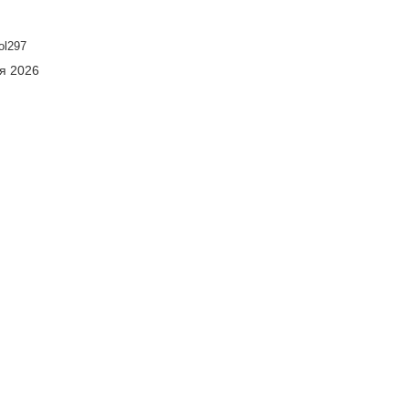
ol297
ня 2026