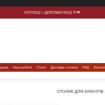
КУПУЄШ = ДОПОМАГАЄШ 💛💙
ідгуки
Наші роботи
Статті
Доставка і оплата
FAQ
Контак
СТОЛИК ДЛЯ КЛІЄНТІВ 