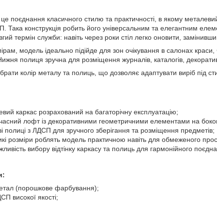
– це поєднання класичного стилю та практичності, в якому металеви
 Така конструкція робить його універсальним та елегантним елемен
гий термін служби: навіть через роки стіл легко оновити, замінивш
рам, модель ідеально підійде для зон очікування в салонах краси,
ижня полиця зручна для розміщення журналів, каталогів, декоратив
брати колір металу та полиць, що дозволяє адаптувати виріб під сти
левий каркас розрахований на багаторічну експлуатацію;
учасний лофт із декоративними геометричними елементами на боко
ві полиці з ЛДСП для зручного зберігання та розміщення предметів;
икі розміри роблять модель практичною навіть для обмеженого прос
ожливість вибору відтінку каркасу та полиць для гармонійного поєдна
и:
метал (порошкове фарбування);
СП високої якості;