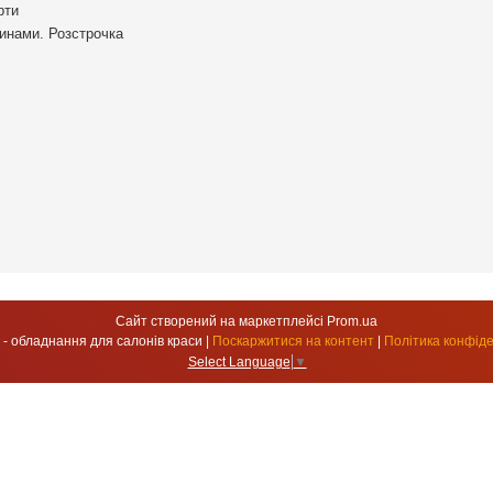
рти
инами. Розстрочка
Сайт створений на маркетплейсі
Prom.ua
УкрСтиль - обладнання для салонів краси |
Поскаржитися на контент
|
Політика конфіде
Select Language
▼