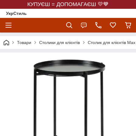
КУПУЄШ = ДОПОМАГАЄШ 💛💙
УкрСтиль
Товари
Столики для клієнтів
Столик для клієнтів Max