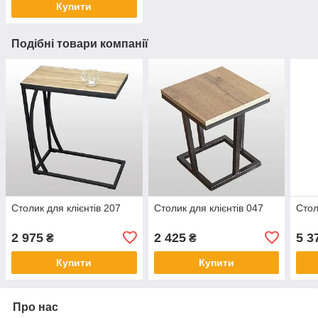
Купити
Подібні товари компанії
Столик для клієнтів 207
Столик для клієнтів 047
Стол
2 975
2 425
5 3
₴
₴
Купити
Купити
Про нас