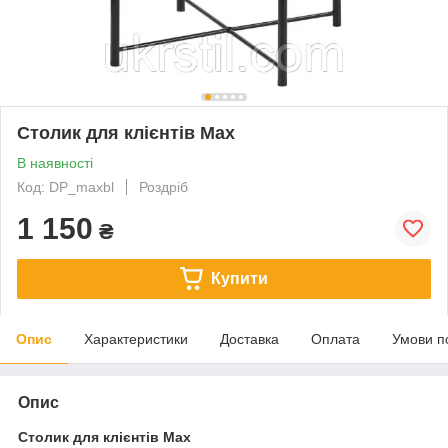
Столик для клієнтів Max
В наявності
Код: DP_maxbl
Роздріб
1 150
₴
Купити
Опис
Характеристики
Доставка
Оплата
Умови п
Опис
Столик для клієнтів Max