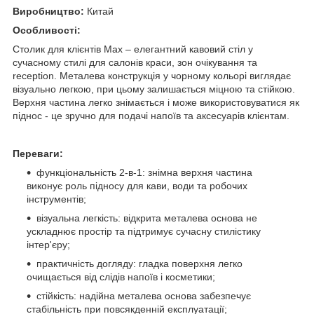
Виробництво:
Китай
Особливості:
Столик для клієнтів Max – елегантний кавовий стіл у
сучасному стилі для салонів краси, зон очікування та
reception. Металева конструкція у чорному кольорі виглядає
візуально легкою, при цьому залишається міцною та стійкою.
Верхня частина легко знімається і може використовуватися як
піднос - це зручно для подачі напоїв та аксесуарів клієнтам.
Переваги:
функціональність 2-в-1: знімна верхня частина
виконує роль підносу для кави, води та робочих
інструментів;
візуальна легкість: відкрита металева основа не
ускладнює простір та підтримує сучасну стилістику
інтер'єру;
практичність догляду: гладка поверхня легко
очищається від слідів напоїв і косметики;
стійкість: надійна металева основа забезпечує
стабільність при повсякденній експлуатації;