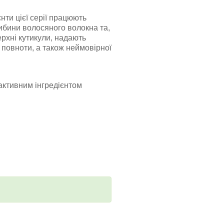
єнти цієї серії працюють
ибини волосяного волокна та,
рхні кутикули, надають
повноти, а також неймовірної
активним інгредієнтом