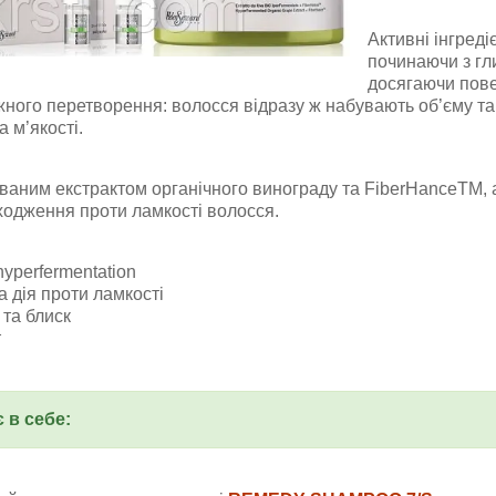
Активні інгреді
починаючи з гл
досягаючи пове
ого перетворення: волосся відразу ж набувають об’єму та 
а м’якості.
ваним екстрактом органічного винограду та FiberHanceTM, 
ходження проти ламкості волосся.
yperfermentation
 дія проти ламкості
та блиск
т
 в себе: