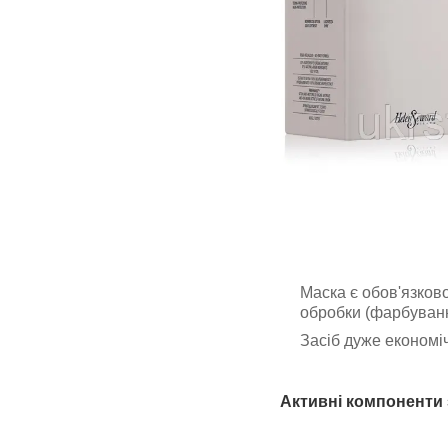
Маска є обов'язков
обробки (фарбуванн
Засіб дуже економіч
Активні компоненти з