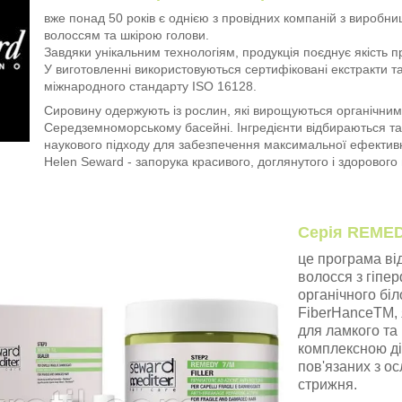
вже понад 50 років є однією з провідних компаній з виробни
волоссям та шкірою голови.
Завдяки унікальним технологіям, продукція поєднує якість 
У виготовленні використовуються сертифіковані екстракти та
міжнародного стандарту ISO 16128.
Сировину одержують із рослин, які вирощуються органічни
Середземноморському басейні. Інгредієнти відбираються та
наукового підходу для забезпечення максимальної ефективн
Helen Seward - запорука красивого, доглянутого і здорового
Серія REME
це програма ві
волосся з гіпе
органічного біл
FiberHanceTM, 
для ламкого та
комплексною ді
пов'язаних з о
стрижня.