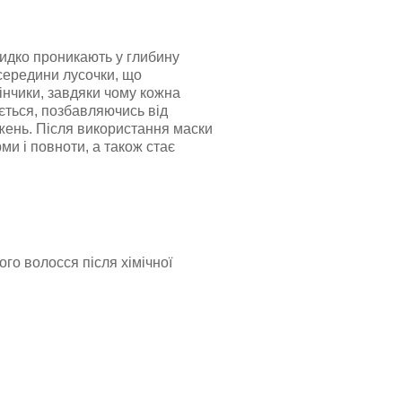
идко проникають у глибину
середини лусочки, що
кінчики, завдяки чому кожна
ється, позбавляючись від
жень. Після використання маски
и і повноти, а також стає
го волосся після хімічної