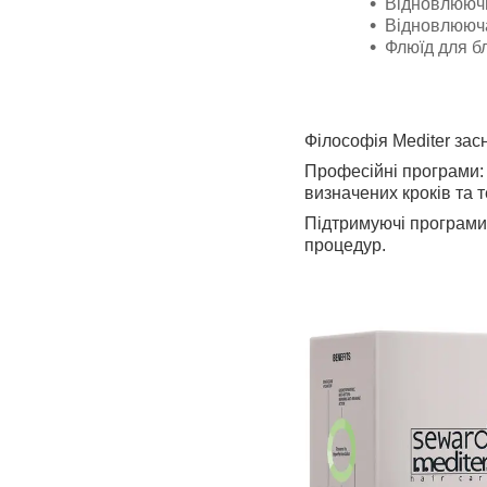
Відновлююч
Відновлююча
Флюїд для б
Філософія Mediter зас
Професійні програми: 
визначених кроків та 
Підтримуючі програми
процедур.