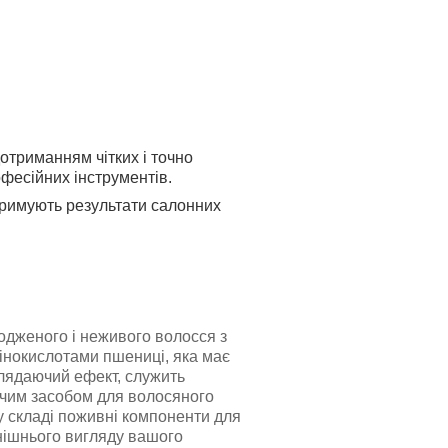
отриманням чітких і точно
офесійних інструментів.
тримують результати салонних
дженого і неживого волосся з
інокислотами пшениці, яка має
глядаючий ефект, служить
чим засобом для волосяного
у складі поживні компоненти для
нішнього вигляду вашого