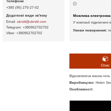
+380 (95) 270-27-02
ukrstil@ukrstil.com
У компанії підключені 
+380952702702
п
+380952702702
Опис
Відновлююча маска-гель п
Виробництво:
Helen Sew
Особливості: