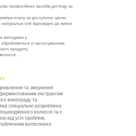
цтва професійних засобів догляду за
преміум-класу за доступною ціною.
 натуральні олії відповідно до вимог
ми методами у
 обробляються із застосуванням
ості продукту.
 волосся.
DY
дновлення та зміцнення
рферментованим екстрактом
ого винограду та
яка спеціально розроблена
 пошкодженого волосся та є
єю від усіх проблем,
слабленням волосяного