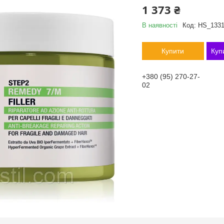
1 373 ₴
В наявності
Код:
HS_133
Купити
Куп
+380 (95) 270-27-
02