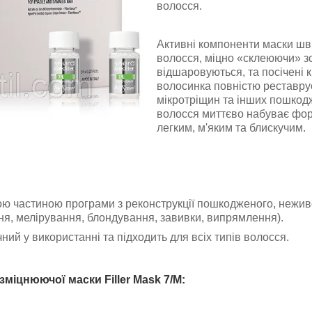
волосся.
Активні компоненти маски шв
волосся, міцно «склеюючи» з
відшаровуються, та посічені 
волосинка повністю реставру
мікротріщин та інших пошкод
волосся миттєво набуває форм
легким, м'яким та блискучим.
ою частиною програми з реконструкції пошкодженого, неживо
я, мелірування, блондування, завивки, випрямлення).
ний у використанні та підходить для всіх типів волосся.
міцнюючої маски Filler Mask 7/M: