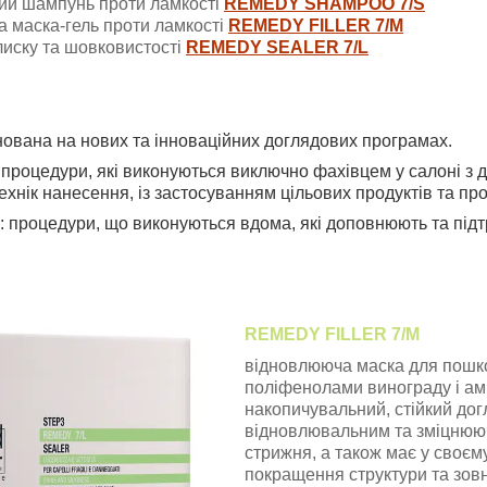
ий шампунь проти ламкості
REMEDY SHAMPOO 7/S
 маска-гель проти ламкості
REMEDY FILLER 7/M
лиску та шовковистості
REMEDY SEALER 7/L
нована на нових та інноваційних доглядових програмах.
процедури, які виконуються виключно фахівцем у салоні з д
технік нанесення, із застосуванням цільових продуктів та пр
: процедури, що виконуються вдома, які доповнюють та під
REMEDY FILLER 7/M
відновлююча маска для пошко
поліфенолами винограду і ам
накопичувальний, стійкий до
відновлювальним та зміцнюю
стрижня, а також має у своєм
покращення структури та зов