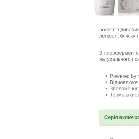
волоссю дивовижн
легкості, блиску т
З гіперферменто
натурального по
Powered by h
Відновлююча
Зволоження 
Термозахис
Серія включає