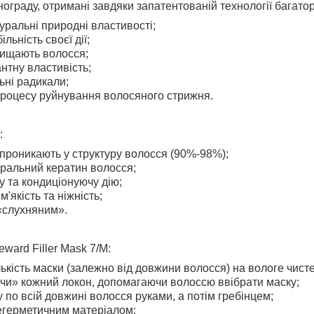
ограду, отримані завдяки запатентованій технології багат
туральні природні властивості;
льність своєї дії;
чищають волосся;
нтну властивість;
ьні радикали;
роцесу руйнування волосяного стрижня.
:
 проникають у структуру волосся (90%-98%);
ральний кератин волосся;
 та кондиціонуючу дію;
'якість та ніжність;
«слухняним».
ward Filler Mask 7/M:
ькість маски (залежно від довжини волосся) на вологе чист
и» кожний локон, допомагаючи волоссю ввібрати маску;
 по всій довжині волосся руками, а потім гребінцем;
егерметичним матеріалом;