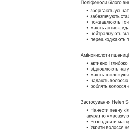
Поліфеноли білого вин
зберігають усі на
забезпечують стабі
пожвавлюють і о
мають антиоксида
нейтралізують віл
перешкоджають п
Амінокислоти пшениці
активно і глибоко
відновлюють нату
мають зволожуючу
надають волоссю м
роблять волосся 
Застосування Helen Se
Нанести певну кіл
акуратно «масажуюч
Розподілити маску
Укрити волосся н