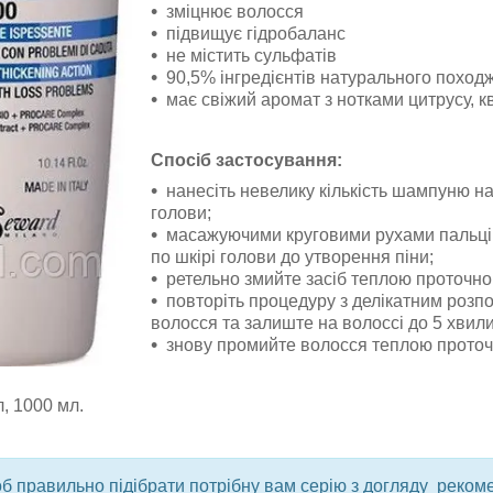
зміцнює волосся
підвищує гідробаланс
не містить сульфатів
90,5% інгредієнтів натурального поход
має свіжий аромат з нотками цитрусу, кв
Спосіб застосування:
нанесіть невелику кількість шампуню н
голови;
масажуючими круговими рухами пальці
по шкірі голови до утворення піни;
ретельно змийте засіб теплою проточн
повторіть процедуру з делікатним розпо
волосся та залиште на волоссі до 5 хвили
знову промийте волосся теплою прото
, 1000 мл.
об правильно підібрати потрібну вам серію з догляду реко