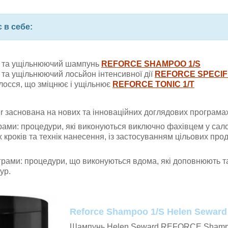
 в себе:
 та ущільнюючий шампунь
REFORCE SHAMPOO 1/S
та ущільнюючий лосьйон інтенсивної дії
REFORCE SPECIFI
олосся, що зміцнює і ущільнює
REFORCE TONIC 1/T
r заснована на нових та інноваційних доглядових програма
ами: процедури, які виконуються виключно фахівцем у салон
 кроків та технік нанесення, із застосуванням цільових про
грами: процедури, що виконуються вдома, які доповнюють т
ур.
Reforce Shampoo 1/S Helen Seward
Шампунь Helen Seward REFORCE Shampo