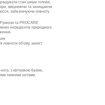
ращувати стан шкіри голови,
іри, зміцнюючи та захищаючи
лосся, забезпечуючи повноту
ї Рукколи та PROCARE
вних інгредієнтів природного
дження.
ture
я повноти об'єму, захист
нота, з квітковою базою,
ими нижніми нотами.