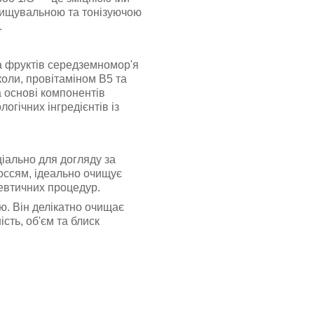
чищувальною та тонізуючою
.
а фруктів середземномор'я
коли, провітаміном В5 та
 основі компонентів
гічних інгредієнтів із
іально для догляду за
оссям, ідеально очищує
певтичних процедур.
ю. Він делікатно очищає
сть, об'єм та блиск