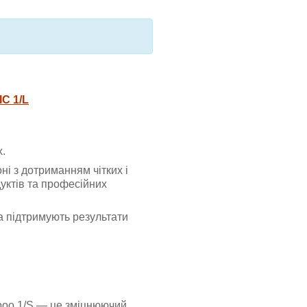
C 1/L
х.
і з дотриманням чітких і
дуктів та професійних
а підтримують результати
o 1/S — це зміцнюючий