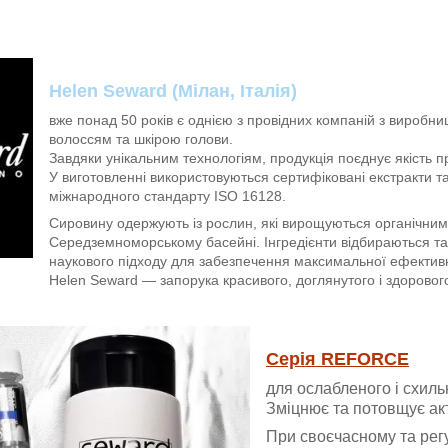
Helen Seward (Мілан, Італія)
вже понад 50 років є однією з провідних компаній з виробни
волоссям та шкірою голови.
Завдяки унікальним технологіям, продукція поєднує якість 
У виготовленні використовуються сертифіковані екстракти та
міжнародного стандарту ISO 16128.
Сировину одержують із рослин, які вирощуються органічни
Середземноморському басейні. Інгредієнти відбираються та
наукового підходу для забезпечення максимальної ефективн
Helen Seward — запорука красивого, доглянутого і здоровог
Серія REFORCE
для ослабленого і схил
Зміцнює та потовщує ак
При своєчасному та рег