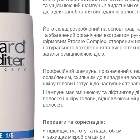
та ущільнюючий шампунь з видатними о
дією для запобігання випаданню волосся
Його склад розроблений на основі трав т
та збагачений органічним екстрактом рук
фірмовим Procare Complex, створеним на
натурального походження та високотехноло
загальнозміцнюючою дією.
Професійний шампунь, призначений спец
ослабленим, схильним до випадання вол
шкіру голови і готує її до наступних тера
Шампунь має зміцнюючу та ліфтингову ді
волосся і шкіру голови, відновлюючи міцні
волосся.
Переваги та корисна дія:
підвищує густоту та надає об'єм
захищає мікробіом шкіри