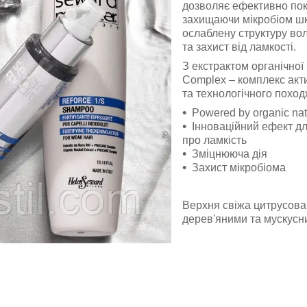
дозволяє ефективно пок
захищаючи мікробіом шк
ослаблену структуру во
та захист від ламкості.
З екстрактом органічно
Complex – комплекс акти
та технологічного похо
Powered by organic na
Інноваційний ефект дл
про ламкість
Зміцнююча дія
Захист мікробіома
Верхня свіжа цитрусова 
дерев'яними та мускусн