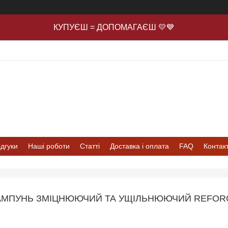
КУПУЄШ = ДОПОМАГАЄШ 💛💙
ідгуки
Наші роботи
Статті
Доставка і оплата
FAQ
Контак
МПУНЬ ЗМІЦНЮЮЧИЙ ТА УЩІЛЬНЮЮЧИЙ REFORC