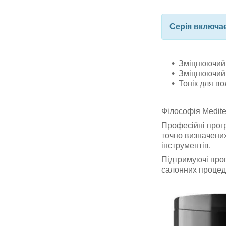
Серія включає
Зміцнюючий
Зміцнюючий 
Тонік для в
Філософія Medite
Професійні прогр
точно визначених
інструментів.
Підтримуючі про
салонних процед