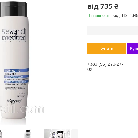
від
735 ₴
В наявності
Код:
HS_134
Купити
Куп
+380 (95) 270-27-
02