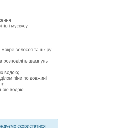
ження
ітів і мускусу
а мокре волосся та шкіру
в розподіліть шампунь
ою водою;
ділом піни по довжині
н;
чною водою.
мендуємо скористатися