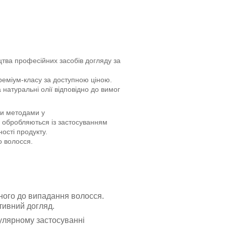
цтва професійних засобів догляду за
преміум-класу за доступною ціною.
 натуральні олії відповідно до вимог
ми методами у
 обробляються із застосуванням
ості продукту.
о волосся.
ьного до випадання волосся.
тивний догляд.
улярному застосуванні