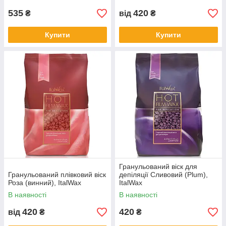
535
420
₴
від
₴
Купити
Купити
Гранульований віск для
Гранульований плівковий віск
депіляції Сливовий (Plum),
Роза (винний), ItalWax
ItalWax
В наявності
В наявності
420
420
від
₴
₴