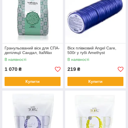
Гранульований віск для СПА-
Віск плівковий Angel Care,
депіляції Сандал, ItalWax
500г у тубі Amethyst
В наявності
В наявності
1 070
219
₴
₴
Купити
Купити