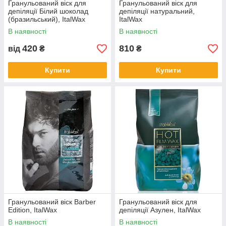
Гранульований віск для
Гранульований віск для
депіляції Білий шоколад
депіляції натуральний,
(бразильський), ItalWax
ItalWax
В наявності
В наявності
420
810
від
₴
₴
Купити
Купити
Гранульований віск Barber
Гранульований віск для
Edition, ItalWax
депіляції Азулен, ItalWax
В наявності
В наявності