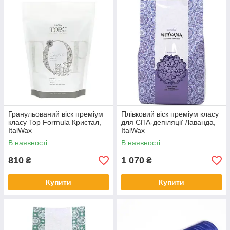
Гранульований віск преміум
Плівковий віск преміум класу
класу Top Formula Кристал,
для СПА-депіляції Лаванда,
ItalWax
ItalWax
В наявності
В наявності
810
1 070
₴
₴
Купити
Купити