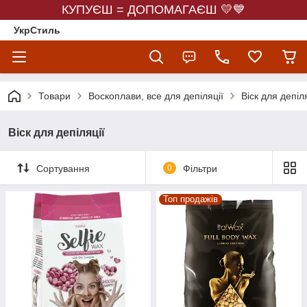
КУПУЄШ = ДОПОМАГАЄШ 💛💙
УкрСтиль
Товари
Воскоплави, все для депіляції
Віск для депіля
Віск для депіляції
Сортування
0
Фільтри
Топ продажів