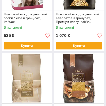
Плівковий віск для депіляції
Плівковий віск для депіляції
особи Selfie в гранулах,
Клеопатра в гранулах,
ItalWax
Преміум-класу, ItalWax
В наявності
В наявності
535
1 070
₴
₴
Купити
Купити