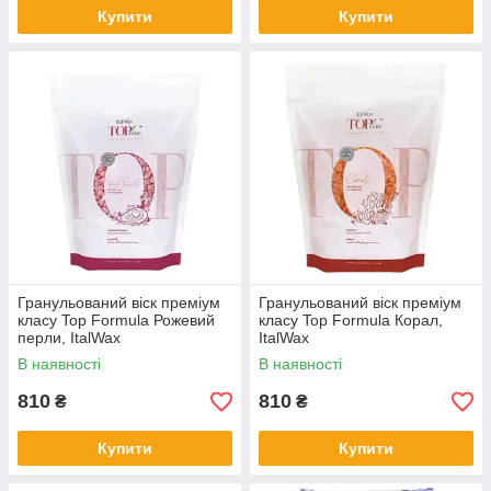
Купити
Купити
Гранульований віск преміум
Гранульований віск преміум
класу Top Formula Рожевий
класу Top Formula Корал,
перли, ItalWax
ItalWax
В наявності
В наявності
810
810
₴
₴
Купити
Купити