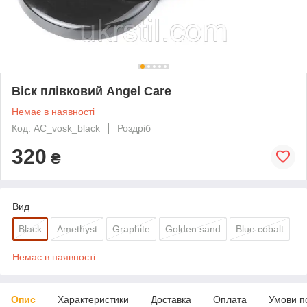
Віск плівковий Angel Care
Немає в наявності
Код: AC_vosk_black
Роздріб
320
₴
Вид
Black
Amethyst
Graphite
Golden sand
Blue cobalt
Немає в наявності
Опис
Характеристики
Доставка
Оплата
Умови п