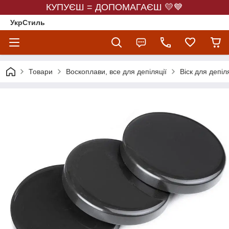
КУПУЄШ = ДОПОМАГАЄШ 💛💙
УкрСтиль
Товари
Воскоплави, все для депіляції
Віск для депіля