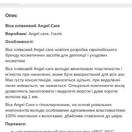
Опис
Віск плівковий Angel Care
Виробник:
Angel care, Італія
Особливості:
Віск плівковий Angel care новітня розробка європейського
бренду косметичних засобів для депіляції і уходових
косметики.
Віск плівковий Angel care володіє винятковою пластичністю і
м'якістю при нанесенні, може бути використаний для всіх зон.
Має густу консистенцію, наноситься щільно, при видаленні
легко знімається, не ламається. Спеціальні компоненти воску
дозволяють захоплювати і видаляти жорсткі і дуже короткі
волоски від 1 мм.
Віск Angel Care є гіпоалергенним, на основі унікальних
компонентів володіє особливими адгезивними властивостями:
100% зчеплення з волосками, дбайливе ставлення до шкіри.
Переваги:
низькотемпературний віск працює при +38°С-40°С;