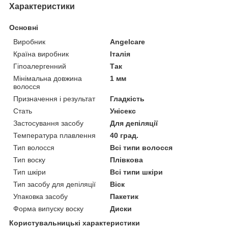
Характеристики
Основні
Виробник
Angelcare
Країна виробник
Італія
Гіпоалергенний
Так
Мінімальна довжина
1 мм
волосся
Призначення і результат
Гладкість
Стать
Унісекс
Застосування засобу
Для депіляції
Температура плавлення
40 град.
Тип волосся
Всі типи волосся
Тип воску
Плівкова
Тип шкіри
Всі типи шкіри
Тип засобу для депіляції
Віск
Упаковка засобу
Пакетик
Форма випуску воску
Диски
Користувальницькі характеристики