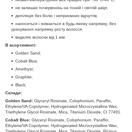
не залишає почервонінь на тонкій і світлій шкірі;
депіляція без болю і неприємних відчуттів;
наноситься і знімається в будь-якому напрямку, без
урахування напрямку росту волосся;
видаляє волоски від 1 мм.
В асортименті:
Golden Sand;
Cobalt Blue;
Amethyst;
Graphite;
Black;
Склади:
Golden Sand:
Glyceryl Rosinate, Colophonium, Paraffin,
Ethylene/VA Copolymer, Hydrogenated Microcrystalline Wax,
Triethylene Glycol Rosinate, Mica, Titanium Dioxide, CI 77491.
Cobalt Blue:
Glyceryl Rosinate, Colophonium, Paraffin,
Ethylene/VA Copolymer, Hydrogenated Microcrystalline Wax,
Triethylene Glycol Rosinate, Mica, Titanium Dioxide, Ricinus