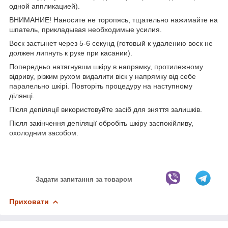
одной аппликацией).
ВНИМАНИЕ! Наносите не торопясь, тщательно нажимайте на
шпатель, прикладывая необходимые усилия.
Воск застынет через 5-6 секунд (готовый к удалению воск не
должен липнуть к руке при касании).
Попередньо натягнувши шкіру в напрямку, протилежному
відриву, різким рухом видалити віск у напрямку від себе
паралельно шкірі. Повторіть процедуру на наступному
ділянці.
Після депіляції використовуйте засіб для зняття залишків.
Після закінчення депіляції обробіть шкіру заспокійливу,
охолодним засобом.
Задати запитання за товаром
Приховати