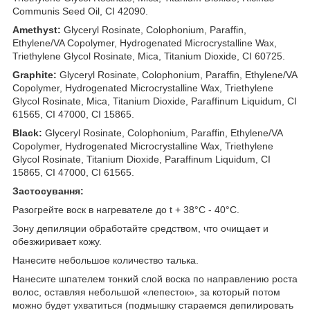
Communis Seed Oil, CI 42090.
Amethyst:
Glyceryl Rosinate, Colophonium, Paraffin,
Ethylene/VA Copolymer, Hydrogenated Microcrystalline Wax,
Triethylene Glycol Rosinate, Mica, Titanium Dioxide, CI 60725.
Graphite:
Glyceryl Rosinate, Colophonium, Paraffin, Ethylene/VA
Copolymer, Hydrogenated Microcrystalline Wax, Triethylene
Glycol Rosinate, Mica, Titanium Dioxide, Paraffinum Liquidum, CI
61565, CI 47000, CI 15865.
Black:
Glyceryl Rosinate, Colophonium, Paraffin, Ethylene/VA
Copolymer, Hydrogenated Microcrystalline Wax, Triethylene
Glycol Rosinate, Titanium Dioxide, Paraffinum Liquidum, CI
15865, CI 47000, CI 61565.
Застосування:
Разогрейте воск в нагревателе до t + 38°С - 40°С.
Зону депиляции обработайте средством, что очищает и
обезжиривает кожу.
Нанесите небольшое количество талька.
Нанесите шпателем тонкий слой воска по направлению роста
волос, оставляя небольшой «лепесток», за который потом
можно будет ухватиться (подмышку стараемся депилировать