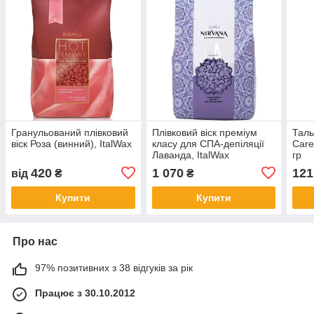
Гранульований плівковий
Плівковий віск преміум
Таль
віск Роза (винний), ItalWax
класу для СПА-депіляції
Care
Лаванда, ItalWax
гр
420
1 070
121
від
₴
₴
Купити
Купити
Про нас
97% позитивних з 38 відгуків за рік
Працює з 30.10.2012