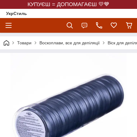
КУПУЄШ = ДОПОМАГАЄШ 💛💙
УкрСтиль
Товари
Воскоплави, все для депіляції
Віск для депіля