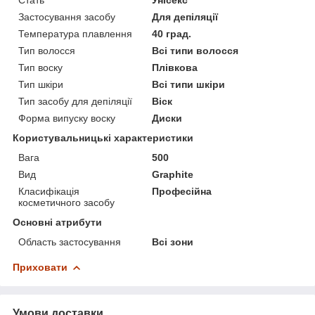
Застосування засобу
Для депіляції
Температура плавлення
40 град.
Тип волосся
Всі типи волосся
Тип воску
Плівкова
Тип шкіри
Всі типи шкіри
Тип засобу для депіляції
Віск
Форма випуску воску
Диски
Користувальницькі характеристики
Вага
500
Вид
Graphite
Класифікація
Професійна
косметичного засобу
Основні атрибути
Область застосування
Всі зони
Приховати
Умови доставки