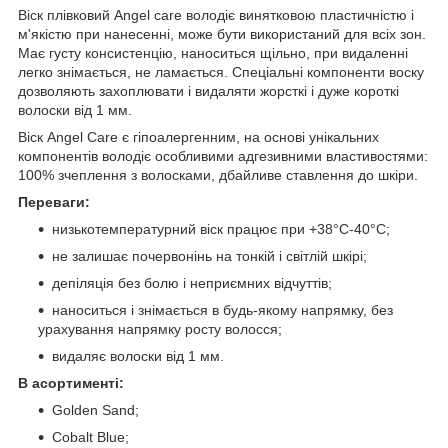
Віск плівковий Angel care володіє винятковою пластичністю і
м'якістю при нанесенні, може бути використаний для всіх зон.
Має густу консистенцію, наноситься щільно, при видаленні
легко знімається, не ламається. Спеціальні компоненти воску
дозволяють захоплювати і видаляти жорсткі і дуже короткі
волоски від 1 мм.
Віск Angel Care є гіпоалергенним, на основі унікальних
компонентів володіє особливими адгезивними властивостями:
100% зчеплення з волосками, дбайливе ставлення до шкіри.
Переваги:
низькотемпературний віск працює при +38°С-40°С;
не залишає почервонінь на тонкій і світлій шкірі;
депіляція без болю і неприємних відчуттів;
наноситься і знімається в будь-якому напрямку, без
урахування напрямку росту волосся;
видаляє волоски від 1 мм.
В асортименті:
Golden Sand;
Cobalt Blue;