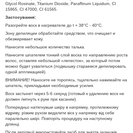
Glycol Rosinate, Titanium Dioxide, Paraffinum Liquidum, CI
15865, CI 47000, CI 61565.
Застосування:
Разогрейте воск в нагревателе до t + 38°С - 40°С.
Зону депиляции обработайте средством, что очищает и
обезжиривает кожу.
Нанесите небольшое количество талька.
Нанесите шпателем тонкий слой воска по направлению роста
волос, оставляя небольшой «лепесток», за который потом
можно будет ухватиться (подмышку стараемся депилировать
одной аппликацией).
ВНИМАНИЕ! Наносите не торопясь, тщательно нажимайте на
шпатель, прикладывая необходимые усилия.
Воск застынет через 5-6 секунд (готовый к удалению воск не
должен липнуть к руке при касании).
Попередньо натягнувши шкіру в напрямку, протилежному
відриву, різким рухом видалити віск у напрямку від себе
паралельно шкірі. Повторіть процедуру на наступному
ділянці.
Після депіляції використовуйте засіб для зняття залишків.