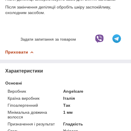
Після закінчення депіляції обробіть шкіру заспокійливу,
охолодним засобом.
Задати запитання за товаром
Приховати
Характеристики
Основні
Виробник
Angelcare
Країна виробник
Італія
Гіпоалергенний
Так
Мінімальна довжина
1 мм
волосся
Призначення і результат
Гладкість
Стать
Унісекс