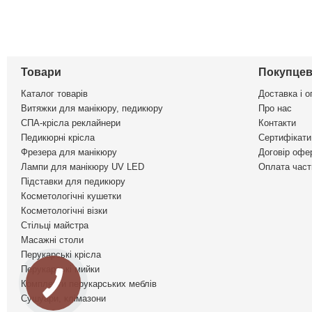
Товари
Покупцев
Каталог товарів
Доставка і о
Витяжки для манікюру, педикюру
Про нас
СПА-крісла реклайнери
Контакти
Педикюрні крісла
Сертифікати 
Фрезера для манікюру
Договір офе
Лампи для манікюру UV LED
Оплата част
Підставки для педикюру
Косметологічні кушетки
Косметологічні візки
Стільці майстра
Масажні столи
Перукарські крісла
Перукарські мийки
Комплекти перукарських меблів
Сушуари, клімазони