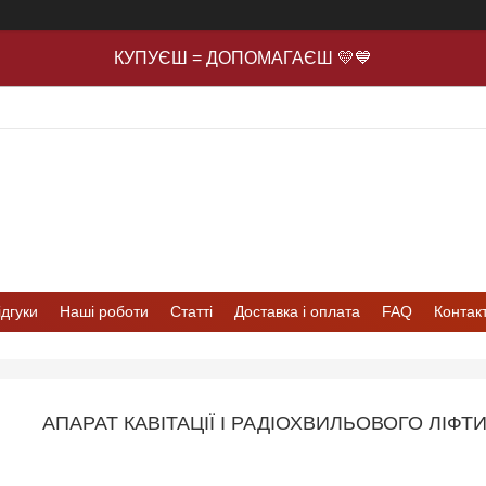
КУПУЄШ = ДОПОМАГАЄШ 💛💙
ідгуки
Наші роботи
Статті
Доставка і оплата
FAQ
Контак
АПАРАТ КАВІТАЦІЇ І РАДІОХВИЛЬОВОГО ЛІФТИ