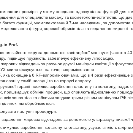
мпактних розмірів, у якому поєднано одразу кілька функцій для ком
 рішення для спеціалістів масажу та косметологів-естетистів, що д
ає багато функцій, укомплектований 7-ма насадками, за допомогою
 моделювання фігури, корекції обрисів тіла та видалення жирової 
-in Prof:
ення зайвого жиру за допомогою кавітаційної маніпули (частота 40
іру, підвищує пружність, забезпечує ефективну ліпосакцію.
жирових відкладень за рахунок другої маніпули кавітації з фокусов
 УЗ-хвиля фокусується на точці випромінювання.
, яка оснащена 8 RF-випромінювачами, що в 4 рази ефективніше за
зташовані у самій насадці та на корпусі апарату.
трумової терапії посилює вироблення еластину та колагену, надає 
нах, пришвидшує обмінні процеси, що сприяють відновленню пошкодж
 всіх зонах тіла та обличчя завдяки трьом різним маніпулам РФ лі
і ділянок, які оброблюються.
конувати наступні процедури:
не видалення жирових відкладень за допомогою ультразвуку низької
 стимулює вироблення колагену та еластину, усуває в’ялість шкірних