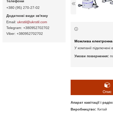
+380 (95) 270-27-02
ukrstil@ukrstil.com
+380952702702
+380952702702
У компанії підключені 
п
Опис
Апарат кавітації і раді
Виробництво:
Китай