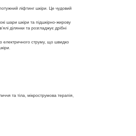
 потужний ліфтинг шкіри. Це чудовий
окі шари шкіри та підшкірно-жирову
ялі ділянки та розгладжує дрібні
го електричного струму, що швидко
кіри.
личчя та тіла, мікрострумова терапія,