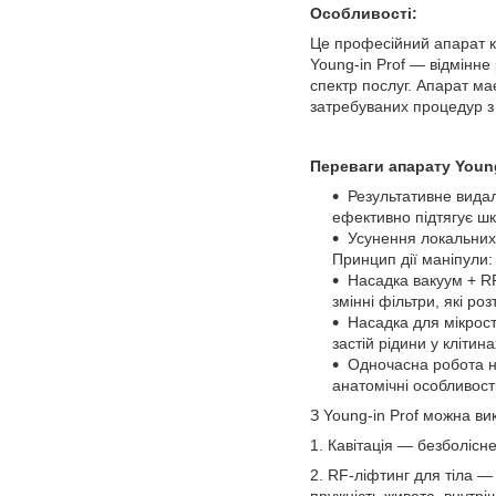
Особливості:
Це професійний апарат ко
Young-in Prof — відмінне
спектр послуг. Апарат м
затребуваних процедур з
Переваги апарату Young
Результативне видал
ефективно підтягує шк
Усунення локальних 
Принцип дії маніпули:
Насадка вакуум + RF
змінні фільтри, які ро
Насадка для мікрос
застій рідини у кліти
Одночасна робота на
анатомічні особливост
З Young-in Prof можна ви
1. Кавітація — безболіс
2. RF-ліфтинг для тіла —