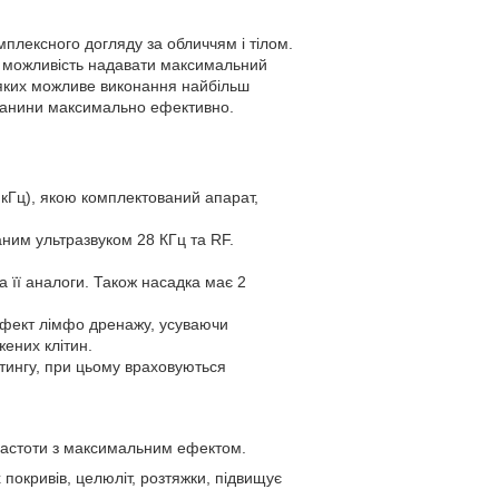
плексного догляду за обличчям і тілом.
ає можливість надавати максимальний
 яких можливе виконання найбільш
тканини максимально ефективно.
 кГц), якою комплектований апарат,
аним ультразвуком 28 КГц та RF.
 її аналоги. Також насадка має 2
ефект лімфо дренажу, усуваючи
ених клітин.
стингу, при цьому враховуються
 частоти з максимальним ефектом.
 покривів, целюліт, розтяжки, підвищує