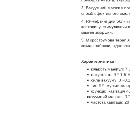
пружність живота, внутріш
3. Вакуумний масаж у поє
спосіб ефективного омо
4. RF-ліфтинг для облич
клітковину, стимулюючи в
мімічні зморшки.
5. Мікрострумова терапі
знімає набряки, відновлю
Характеристики:
кількість маніпул: 7 
потужність: RF 1-5 
сила вакууму: 0 ~0.
тип RF: мультиполя
функції: кавітація 4
вакуумний масаж з RF
частота кавітації: 28