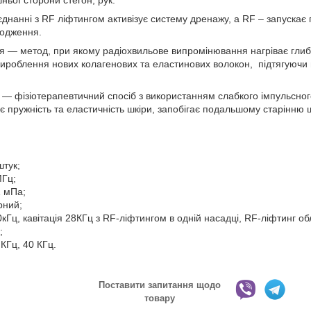
ньої сторони стегон, рук.
днанні з RF ліфтингом активізує систему дренажу, а RF – запускає
лодження.
чя — метод, при якому радіохвильове випромінювання нагріває глиб
ироблення нових колагенових та еластинових волокон, підтягуючи в’
я — фізіотерапевтичний спосіб з використанням слабкого імпульсно
є пружність та еластичність шкіри, запобігає подальшому старінню ш
штук;
МГц;
1 мПа;
рний;
0кГц, кавітація 28КГц з RF-ліфтингом в одній насадці, RF-ліфтинг об
;
 КГц, 40 КГц.
Поставити запитання щодо
товару