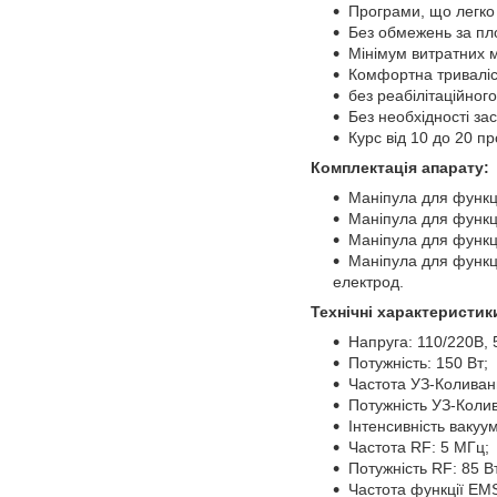
Програми, що легко
Без обмежень за пл
Мінімум витратних м
Комфортна триваліс
без реабілітаційного
Без необхідності зас
Курс від 10 до 20 п
Комплектація апарату:
Маніпула для функції
Маніпула для функці
Маніпула для функці
Маніпула для функці
електрод.
Технічні характеристик
Напруга: 110/220В, 
Потужність: 150 Вт;
Частота УЗ-Коливань
Потужність УЗ-Колив
Інтенсивність вакууму
Частота RF: 5 МГц;
Потужність RF: 85 В
Частота функції EMS