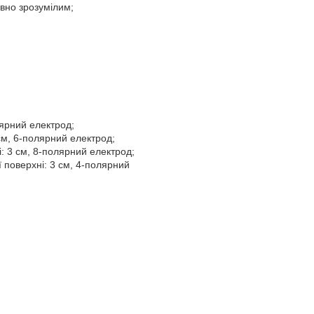
вно зрозумілим;
олярний електрод;
 см, 6-полярний електрод;
і: 3 см, 8-полярний електрод;
ї поверхні: 3 см, 4-полярний