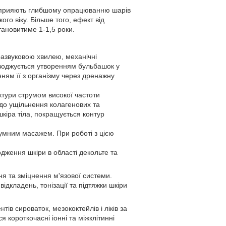
і сприяють глибшому опрацюванню шарів
о віку. Більше того, ефект від
тановитиме 1-1,5 роки.
тразвуковою хвилею, механічні
воджується утворенням бульбашок у
ням її з організму через дренажну
ктури струмом високої частоти
 до ущільнення колагенових та
шкіра тіла, покращується контур
куумним масажем. При роботі з цією
одження шкіри в області декольте та
я та зміцнення м'язової системи.
дкладень, тонізації та підтяжки шкіри
ів сироваток, мезококтейлів і ліків за
короткочасні іонні та міжклітинні