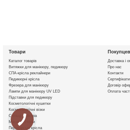
Товари
Покупцев
Каталог товарів
Доставка і о
Витяжки для манікюру, педикюру
Про нас
СПА-крісла реклайнери
Контакти
Педикюрні крісла
Сертифікати 
Фрезера для манікюру
Договір офе
Лампи для манікюру UV LED
Оплата част
Підставки для педикюру
Косметологічні кушетки
Косметологічні візки
Стільці майстра
Масажні столи
Перукарські крісла