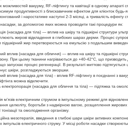
 можливостей вакууму, RF-ліфтингу та кавітації в одному апарат
имум продуктивності з блискавичним ефектом для клієнток будь-яког
нгований і наростатиме наступні 2-3 місяці, а тривалість ефекту с
 насадки, за допомогою яких можна проводити такі процедури як:
ація (насадка для тіла) — вплив на шкіру та підшкірні структури уль
плюють жирові відкладення в глибоких шарах дерми. Процес супро
и підшкірний жир перетворюється на емульсію з подальшим виведен
ний вплив (насадка для обличчя) — вплив на шкіру та підшкірні стру
зону. При цьому тканини нагріваються до +40-42°С, що призводить
що запускає процес регенерації. В результаті миттєво підтягується 
онус шкіри, розгладжуються зморшки.
ний вплив (насадка для тіла) - вплив RF-ліфтингу в поєднанні з ва
фтінга можна відключити.
а електропорація (насадка для обличчя та тіла) — підтяжка та омол
я м'язів електричним струмом в імпульсному режимі для відновленн
ання целюліту, боротьби з надмірною вагою, розщеплення жирових ві
ї тонізації та омолодження організму.
ційна мезотерапія, введення в глибокі шари шкіри активних компонент
мпульсів електричного струму. У місці роботи насадки створюються 