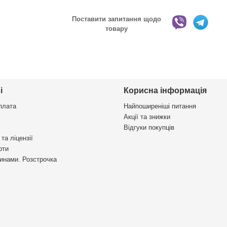
Поставити запитання щодо
товару
і
Корисна інформація
плата
Найпоширеніші питання
Акції та знижки
Відгуки покупців
та ліцензії
рти
инами. Розстрочка