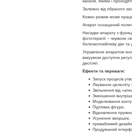
канали, якими і проходят
Залежно від обраного зас
Кожен режим може працюв
Апарат оснащений поличк
Насадки апарату з функц
фототерапії – червоне св
болезаспокійливу дію та у
Управління апаратом кноп
вакуумом доступне регул
дисплеї.
Ефекти та переваги:
Запуск процесів утв
Лікування целюліту 
Звільнення від «апе
Зменшення внутрішні
Моделювання контур
Підтяжка фігури;
Відновлення пружнос
Усунення зморшок;
привабливий дизайн
Продуманий інтерфе