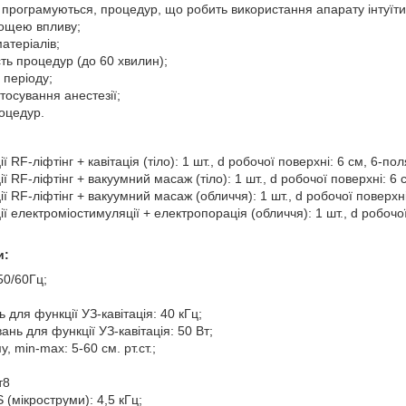
 програмуються, процедур, що робить використання апарату інтуїти
ощею впливу;
атеріалів;
ть процедур (до 60 хвилин);
 періоду;
тосування анестезії;
роцедур.
 RF-ліфтінг + кавітація (тіло): 1 шт., d робочої поверхні: 6 см, 6-п
ї RF-ліфтінг + вакуумний масаж (тіло): 1 шт., d робочої поверхні: 6
ї RF-ліфтінг + вакуумний масаж (обличчя): 1 шт., d робочої поверхн
ї електроміостимуляції + електропорація (обличчя): 1 шт., d робочо
и:
50/60Гц;
 для функції УЗ-кавітація: 40 кГц;
ань для функції УЗ-кавітація: 50 Вт;
, min-max: 5-60 см. рт.ст.;
т8
 (мікроструми): 4,5 кГц;