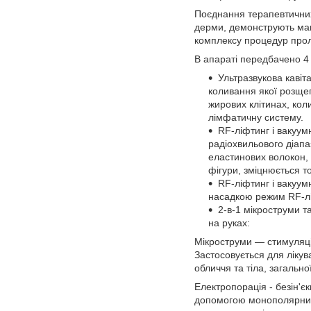
Поєднання терапевтичних
дерми, демонструють макс
комплексу процедур проло
В апараті передбачено 4
Ультразвукова кавіт
коливання якої розще
жирових клітинах, кол
лімфатичну систему.
RF-ліфтинг і вакуум
радіохвильового діапа
еластинових волокон, 
фігури, зміцнюється т
RF-ліфтинг і вакуум
насадкою режим RF-лі
2-в-1 мікроструми т
на руках:
Мікроструми — стимуляці
Застосовується для лікув
обличчя та тіла, загально
Електропорація - безін'єк
допомогою монополярних і