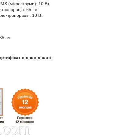
EMS (мікроструми): 10 Вт;
ктропорація: 65 Гц;
Електропорація: 10 Вт.
35 см
ертифікат відповідності.