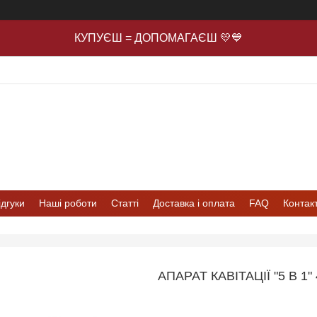
КУПУЄШ = ДОПОМАГАЄШ 💛💙
ідгуки
Наші роботи
Статті
Доставка і оплата
FAQ
Контак
АПАРАТ КАВІТАЦІЇ "5 В 1"