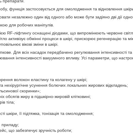
ь препарати.
обу, функція застосовується для омолодження та відновлення шкіри, 
ати незалежно один від одного або може бути задіяно дві дії одно
ою для робочих маніпулів.
ією RF-ліфтингу оснащені діодами, що випромінюють червоне світл
ітло активізує обмінні процеси в шкірі, прискорює регенерацію та м
повільнює вікові зміни в шкірі.
кове. Для всіх насадок передбачено регулювання інтенсивності та ч
ювання інтенсивності вакуумного впливу. Усі параметри, що настр
орення волокон еластину та колагену у шкірі;
та нехірургічне усунення болючих локальних жирових відкладень;
льсинової скоринки»;
х обсягів жиру в підшкірно-жировій клітковині;
ів тіла;
ті шкіри, її підтяжка, тонізація та омолодження;
 приладу;
йс, що забезпечує зручність роботи;