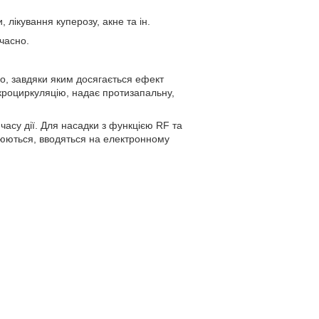
лікування куперозу, акне та ін.
часно.
о, завдяки яким досягається ефект
ікроциркуляцію, надає протизапальну,
асу дії. Для насадки з функцією RF та
оюються, вводяться на електронному