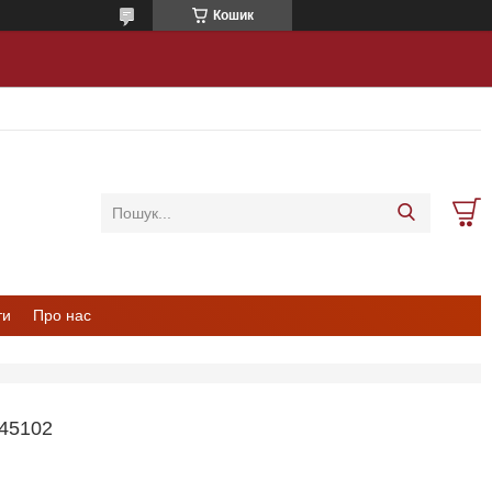
Кошик
ти
Про нас
 45102