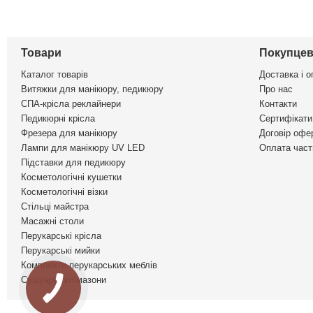
Товари
Покупцев
Каталог товарів
Доставка і о
Витяжки для манікюру, педикюру
Про нас
СПА-крісла реклайнери
Контакти
Педикюрні крісла
Сертифікати 
Фрезера для манікюру
Договір офе
Лампи для манікюру UV LED
Оплата част
Підставки для педикюру
Косметологічні кушетки
Косметологічні візки
Стільці майстра
Масажні столи
Перукарські крісла
Перукарські мийки
Комплекти перукарських меблів
Сушуари, клімазони