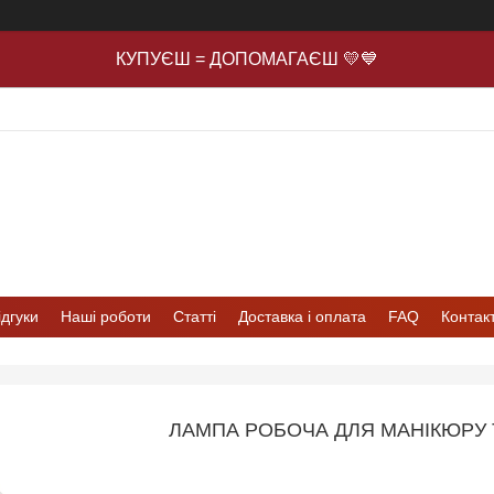
КУПУЄШ = ДОПОМАГАЄШ 💛💙
ідгуки
Наші роботи
Статті
Доставка і оплата
FAQ
Контак
ЛАМПА РОБОЧА ДЛЯ МАНІКЮРУ T