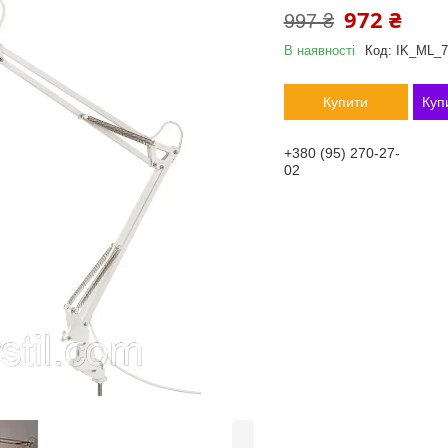
972 ₴
997 ₴
В наявності
Код:
IK_ML_7
Купити
Куп
+380 (95) 270-27-
02