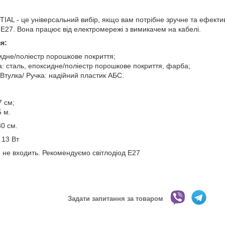
IAL - це універсальний вибір, якщо вам потрібне зручне та ефект
 Е27. Вона працює від електромережі з вимикачем на кабелі.
я:
идне/поліестр порошкове покриття;
 сталь, епоксидне/поліестр порошкове покриття, фарба;
 Втулка/ Ручка: надійний пластик АБС.
7 см;
 м.
30 см.
 13 Вт
 не входить. Рекомендуємо світлодіод E27
Задати запитання за товаром