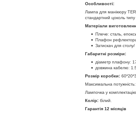
Особливості:
Лампа для манікюру TERT
стандартний цоколь типу
Матеріали виготовленн
Плече: сталь, епокс
Плафон рефлектора:
Затискач для столу/
Габаритні розміри:
діаметр плафону: 1
довжина кабелю: 1.5
Розмір коробки:
60*20*
Максимальна потужність:
Лампочка у комплектацію
Колір:
білий.
Гарантія 12 місяців