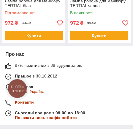
Лампа робоча для манікюру
Лампа робоча для манікюру
TERTIAL біла
TERTIAL чорна
Під замовлення
В наявності
972
972
₴
₴
997 ₴
997 ₴
Купити
Купити
Про нас
97% позитивних з 38 відгуків за рік
Працює з 30.10.2012
м. Одеса
КНОПКА
ЗВ'ЯЗКУ
Одеса, Україна
Контакти
Сьогодні працює з 09:00 до 18:00
Показати весь графік роботи