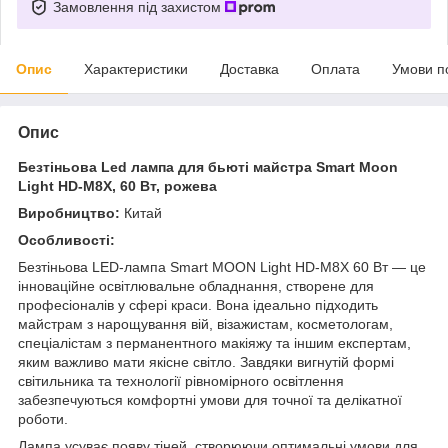
Замовлення під захистом
Опис
Характеристики
Доставка
Оплата
Умови п
Опис
Безтіньова Led лампа для бьюті майстра Smart Moon
Light HD-M8X, 60 Вт, рожева
Виробництво:
Китай
Особливості:
Безтіньова LED-лампа Smart MOON Light HD-M8X 60 Вт — це
інноваційне освітлювальне обладнання, створене для
професіоналів у сфері краси. Вона ідеально підходить
майстрам з нарощування вій, візажистам, косметологам,
спеціалістам з перманентного макіяжу та іншим експертам,
яким важливо мати якісне світло. Завдяки вигнутій формі
світильника та технології рівномірного освітлення
забезпечуються комфортні умови для точної та делікатної
роботи.
Лампа усуває появу тіней, створюючи оптимальні умови для