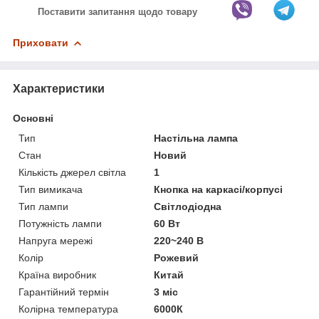
Поставити запитання щодо товару
Приховати
Характеристики
Основні
Тип
Настільна лампа
Стан
Новий
Кількість джерел світла
1
Тип вимикача
Кнопка на каркасі/корпусі
Тип лампи
Світлодіодна
Потужність лампи
60 Вт
Напруга мережі
220~240 В
Колір
Рожевий
Країна виробник
Китай
Гарантійний термін
3 міс
Колірна температура
6000К