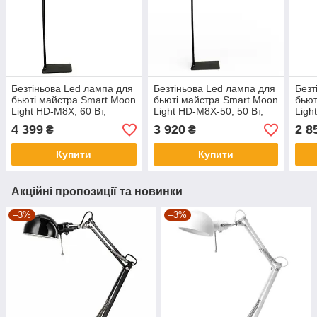
Безтіньова Led лампа для
Безтіньова Led лампа для
Безт
бьюті майстра Smart Moon
бьюті майстра Smart Moon
бьют
Light HD-M8X, 60 Вт,
Light HD-M8X-50, 50 Вт,
Ligh
чорна
чорна
чор
4 399
3 920
2 8
₴
₴
Купити
Купити
Акційні пропозиції та новинки
–3%
–3%