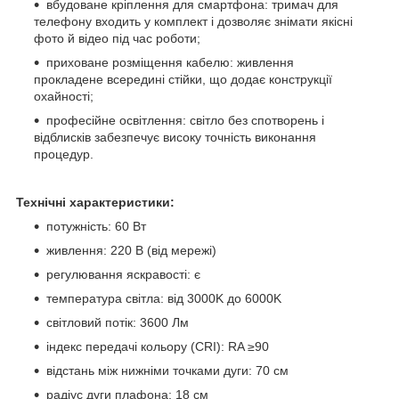
вбудоване кріплення для смартфона: тримач для
телефону входить у комплект і дозволяє знімати якісні
фото й відео під час роботи;
приховане розміщення кабелю: живлення
прокладене всередині стійки, що додає конструкції
охайності;
професійне освітлення: світло без спотворень і
відблисків забезпечує високу точність виконання
процедур.
Технічні характеристики:
потужність: 60 Вт
живлення: 220 В (від мережі)
регулювання яскравості: є
температура світла: від 3000K до 6000K
світловий потік: 3600 Лм
індекс передачі кольору (CRI): RA ≥90
відстань між нижніми точками дуги: 70 см
радіус дуги плафона: 18 см