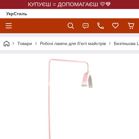
КУПУЄШ = ДОПОМАГАЄШ 💛💙
УкрСтиль
Товари
Робочі лампи для б'юті майстрів
Безтіньова 