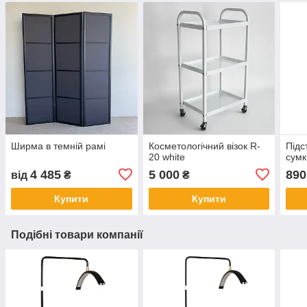
Ширма в темній рамі
Косметологічний візок R-
Підс
20 white
сумк
4 485
5 000
890
від
₴
₴
Купити
Купити
Подібні товари компанії