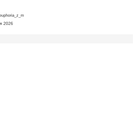
euphoria_z_m
ня 2026