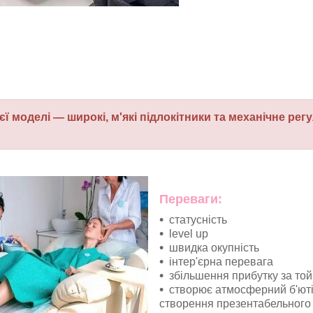
ієї моделі — широкі, м'які підлокітники та механічне ре
Переваги:
статусність
level up
швидка окупність
інтер'єрна перевага
збільшення прибутку за то
створює атмосферний б'юті
створення презентабельного 