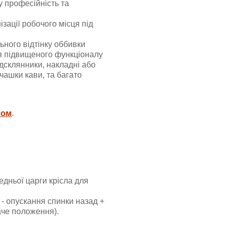
 професійність та
зації робочого місця під
ьного відтінку оббивки
ля підвищеного функціоналу
ідсклянники, накладні або
чашки кави, та багато
том
.
дньої царги крісла для
 - опускання спинки назад +
аче положення).