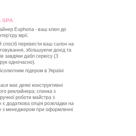
a SPA
айнер Euphoria - ваш ключ до
тер'єру мрії.
 спосіб перевести ваш салон на
говування, збільшуючи дохід та
ів завдяки
дабл сервісу
(З
рук одночасно).
бсолютним лідером в Україні
раси має деякі конструктивні
ого реклайнера: спинка з
ручної роботи майстра з
ж є додаткова опція розкладки на
те з менеджером при оформленні