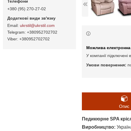
+380 (95) 270-27-02
ukrstil@ukrstil.com
+380952702702
+380952702702
У компанії підключені 
п
Опис
Педикюрне SPA кріс
Виробництво:
Україн