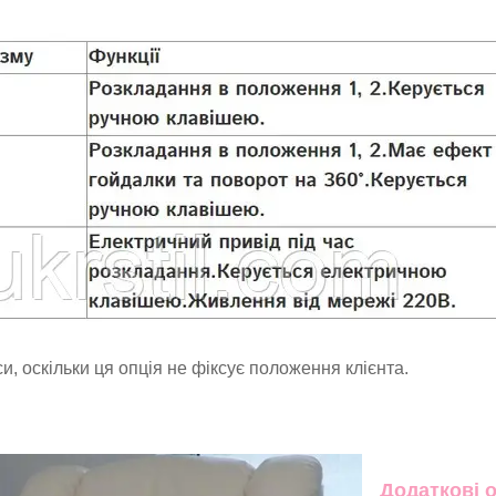
и, оскільки ця опція не фіксує положення клієнта.
Додаткові о