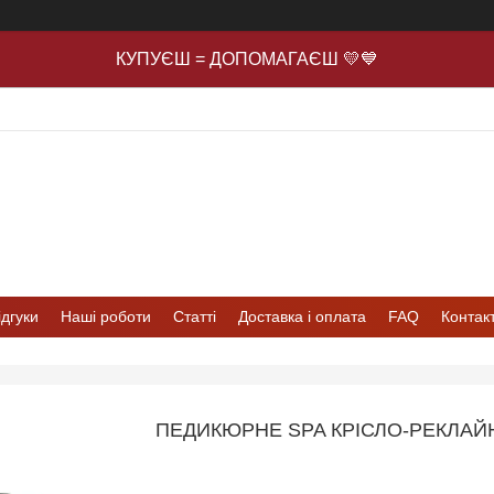
КУПУЄШ = ДОПОМАГАЄШ 💛💙
ідгуки
Наші роботи
Статті
Доставка і оплата
FAQ
Контак
ПЕДИКЮРНЕ SPA КРІСЛО-РЕКЛАЙ