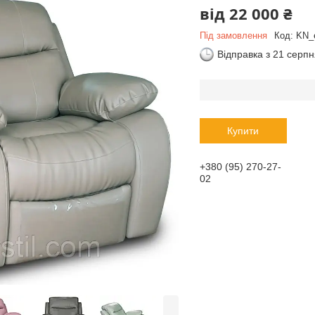
від
22 000 ₴
Під замовлення
Код:
KN_
Відправка з 21 серп
Купити
+380 (95) 270-27-
02