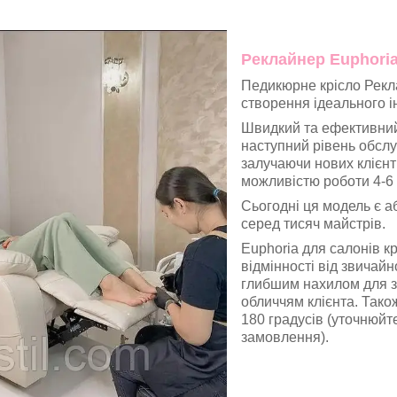
Реклайнер Euphori
Педикюрне крісло Рекл
створення ідеального ін
Швидкий та ефективний
наступний рівень обслу
залучаючи нових клієнт
можливістю роботи 4-6 
Сьогодні ця модель є а
серед тисяч майстрів.
Euphoria для салонів к
відмінності від звичайн
глибшим нахилом для з
обличчям клієнта. Тако
180 градусів (уточнюй
замовлення).