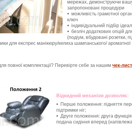
мережах, демонструючи вашу
запропоновані процедури
можливість грамотної органі
ключ
індивідуальний підбір ідеал
безліч додаткових опцій д
(подіум, вбудовані розетки, п
лики для експрес манікюру/келиха шампанського/ ароматної 
для повної комплектації? Перевірте себе за нашим
чек-лис
Відкидний механізм дозволяє:
Перше положення: підняття пере
підтримки ніг;
Друге положення: друга функція
подача сидіння вперед (напівлеж