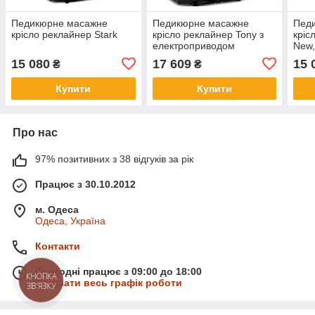
Педикюрне масажне
Педикюрне масажне
Пед
крісло реклайнер Stark
крісло реклайнер Tony з
кріс
електроприводом
New,
15 080
17 609
15 
₴
₴
Купити
Купити
Про нас
97% позитивних з 38 відгуків за рік
Працює з 30.10.2012
м. Одеса
Одеса, Україна
Контакти
Сьогодні працює з 09:00 до 18:00
КНОПКА
Показати весь графік роботи
ЗВ'ЯЗКУ