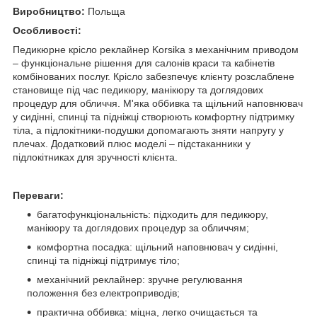
Виробництво:
Польща
Особливості:
Педикюрне крісло реклайнер Korsika з механічним приводом
– функціональне рішення для салонів краси та кабінетів
комбінованих послуг. Крісло забезпечує клієнту розслаблене
становище під час педикюру, манікюру та доглядових
процедур для обличчя. М'яка оббивка та щільний наповнювач
у сидінні, спинці та підніжці створюють комфортну підтримку
тіла, а підлокітники-подушки допомагають зняти напругу у
плечах. Додатковий плюс моделі – підстаканники у
підлокітниках для зручності клієнта.
Переваги:
багатофункціональність: підходить для педикюру,
манікюру та доглядових процедур за обличчям;
комфортна посадка: щільний наповнювач у сидінні,
спинці та підніжці підтримує тіло;
механічний реклайнер: зручне регулювання
положення без електроприводів;
практична оббивка: міцна, легко очищається та