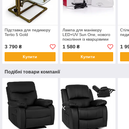
Підставка для педикюру
Лампа для манікюру
Стіл
Tertio 5 Gold
LED+UV Sun One, нового
педи
покоління із кварцовими
діодами, 48Вт оригінал
3 790
1 580
1 9
₴
₴
Купити
Купити
Подібні товари компанії