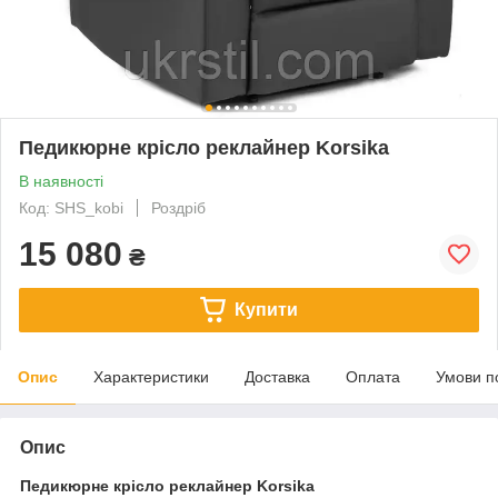
Педикюрне крісло реклайнер Korsika
В наявності
Код: SHS_kobi
Роздріб
15 080
₴
Купити
Опис
Характеристики
Доставка
Оплата
Умови п
Опис
Педикюрне крісло реклайнер Korsika