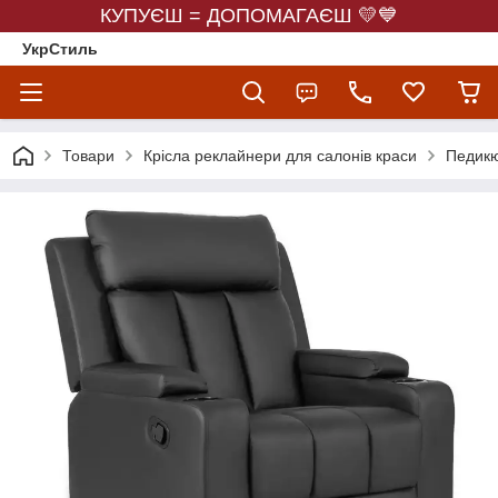
КУПУЄШ = ДОПОМАГАЄШ 💛💙
УкрСтиль
Товари
Крісла реклайнери для салонів краси
Педикю