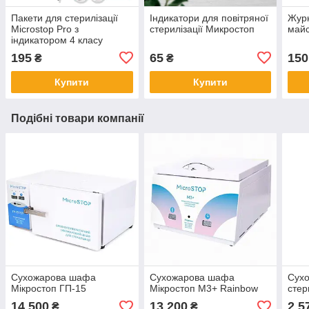
Пакети для стерилізації
Індикатори для повітряної
Журн
Microstop Pro з
стерилізації Микростоп
май
індикатором 4 класу
100×200 мм, 100 шт
195
65
150
₴
₴
Купити
Купити
Подібні товари компанії
Сухожарова шафа
Сухожарова шафа
Сух
Мікростоп ГП-15
Мікростоп М3+ Rainbow
стер
14 500
13 200
2 5
₴
₴