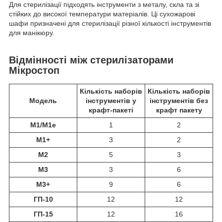
Для стерилізації підходять інструменти з металу, скла та зі
стійких до високої температури матеріалів. Ці сухожарові
шафи призначені для стерилізації різної кількості інструментів
для манікюру.
Відмінності між стерилізаторами
Мікростоп
Кількість наборів
Кількість наборів
Модель
інструментів у
інструментів без
крафт-пакеті
крафт пакету
М1/М1е
1
2
М1+
3
2
М2
5
3
М3
3
6
М3+
9
6
ГП-10
12
12
ГП-15
12
16