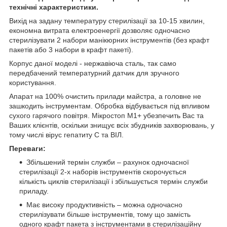
технічні характеристики.
Вихід на задану температуру стерилізації за 10-15 хвилин,
економна витрата електроенергії дозволяє одночасно
стерилізувати 2 набори манікюрних інструментів (без крафт
пакетів або 3 набори в крафт пакеті).
Корпус даної моделі - нержавіюча сталь, так само
передбачений температурний датчик для зручного
користування.
Апарат на 100% очистить прилади майстра, а головне не
зашкодить інструментам. Обробка відбувається під впливом
сухого гарячого повітря. Мікростоп М1+ убезпечить Вас та
Ваших клієнтів, оскільки знищує всіх збудників захворювань, у
тому числі вірус гепатиту С та ВІЛ.
Переваги:
Збільшений термін служби – рахунок одночасної
стерилізації 2-х наборів інструментів скорочується
кількість циклів стерилізації і збільшується термін служби
приладу.
Має високу продуктивність – можна одночасно
стерилізувати більше інструментів, тому що замість
одного крафт пакета з інструментами в стерилізаційну