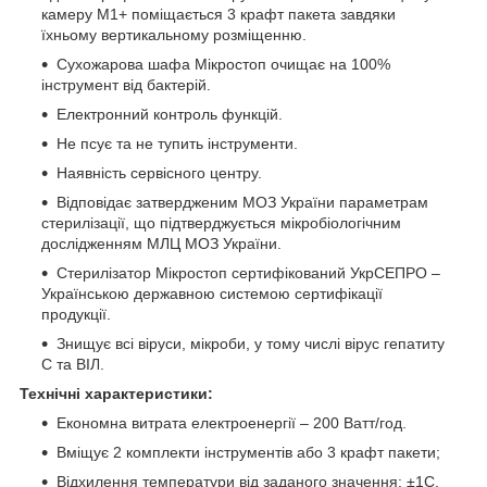
камеру М1+ поміщається 3 крафт пакета завдяки
їхньому вертикальному розміщенню.
Сухожарова шафа Мікростоп очищає на 100%
інструмент від бактерій.
Електронний контроль функцій.
Не псує та не тупить інструменти.
Наявність сервісного центру.
Відповідає затвердженим МОЗ України параметрам
стерилізації, що підтверджується мікробіологічним
дослідженням МЛЦ МОЗ України.
Стерилізатор Мікростоп сертифікований УкрСЕПРО –
Українською державною системою сертифікації
продукції.
Знищує всі віруси, мікроби, у тому числі вірус гепатиту
С та ВІЛ.
Технічні характеристики:
Економна витрата електроенергії – 200 Ватт/год.
Вміщує 2 комплекти інструментів або 3 крафт пакети;
Відхилення температури від заданого значення: ±1С.