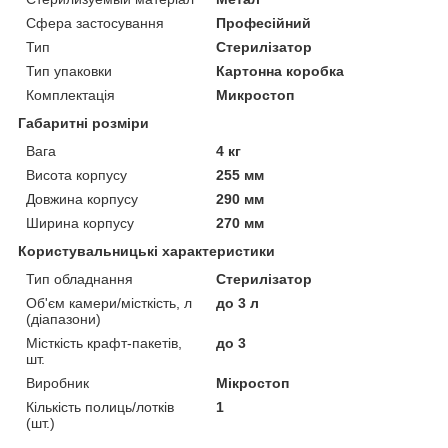
Сфера застосування
Професійний
Тип
Стерилізатор
Тип упаковки
Картонна коробка
Комплектація
Микростоп
Габаритні розміри
Вага
4 кг
Висота корпусу
255 мм
Довжина корпусу
290 мм
Ширина корпусу
270 мм
Користувальницькі характеристики
Тип обладнання
Стерилізатор
Об'єм камери/місткість, л
до 3 л
(діапазони)
Місткість крафт-пакетів,
до 3
шт.
Виробник
Мікростоп
Кількість полиць/лотків
1
(шт.)