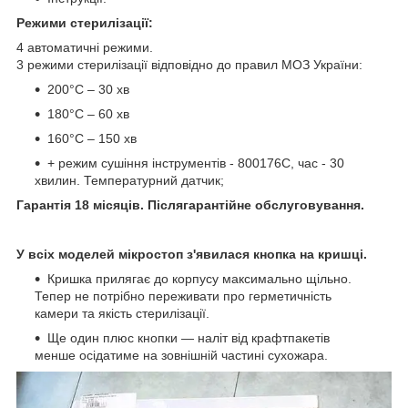
Режими стерилізації:
4 автоматичні режими.
3 режими стерилізації відповідно до правил МОЗ України:
200°С – 30 хв
180°С – 60 хв
160°С – 150 хв
+ режим сушіння інструментів - 800176С, час - 30
хвилин. Температурний датчик;
Гарантія 18 місяців. Післягарантійне обслуговування.
У всіх моделей мікростоп з'явилася кнопка на кришці.
Кришка прилягає до корпусу максимально щільно.
Тепер не потрібно переживати про герметичність
камери та якість стерилізації. ⠀
Ще один плюс кнопки — наліт від крафтпакетів
менше осідатиме на зовнішній частині сухожара.⠀