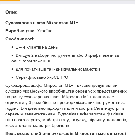
Опис
Сухожарова шафа Мікростоп М1+
Виробництво:
Україна
Особливості:
1 – 4 клієнтів на день.
Вміщує 2 набори інструментів або 3 крафтпакети за
одне завантаження.
Для початківців та індивідуальних майстрів.
Сертифіковано УкрСЕПРО.
Сухожарова шафа Мікростоп М1+ - високопродуктивний
сухожар українського виробництва серед усіх представлених
на ринку сухожарових шаф. Мікростоп М1+ допомагає
отримати у 3 рази більше простерилізованих інструментів за
годину. Він ідеально підходить для майстрів б'юті індустрії із
середнім завантаженням. Відповідає всім запитам фахівців
нігтьового сервісу, майстрів тату, татуажу, пірсингу, подологів,
косметологів, майстрів-бровістів.
Весь модельний ряд сухожарів Мікростоп має однакові