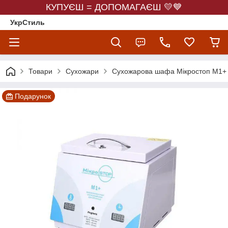
КУПУЄШ = ДОПОМАГАЄШ 💛💙
УкрСтиль
Товари
Сухожари
Сухожарова шафа Мікростоп М1+
Подарунок