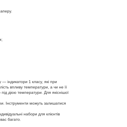
паперу.
м;
 — індикатори 1 класу, які при
лість впливу температури, а чи не її
е під дією температури. Для якіснішої
афи. Інструменти можуть залишатися
ндивідуальні набори для клієнтів
 вас багато.