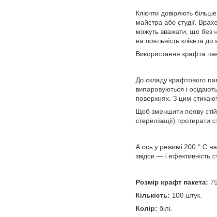
Клієнти довіряють більше
майстра або студії. Врах
можуть вважати, що без н
на лояльність клієнта до
Використання крафта паке
До складу крафтового пап
випаровуються і осідають 
поверхнях. З цим стикают
Щоб зменшити появу стійк
стерилізації) протирати
А ось у режимі 200 ° C н
звідси — і ефективність 
Розмір крафт пакета:
7
Кількість:
100 штук.
Колір:
білі.