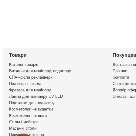
Товари
Покупцев
Каталог товарів
Доставка і о
Витяжки для манікюру, педикюру
Про нас
СПА-крісла реклайнери
Контакти
Педикюрні крісла
Сертифікати 
Фрезера для манікюру
Договір офе
Лампи для манікюру UV LED
Оплата част
Підставки для педикюру
Косметологічні кушетки
Косметологічні візки
Стільці майстра
Масажні столи
Перукарські крісла