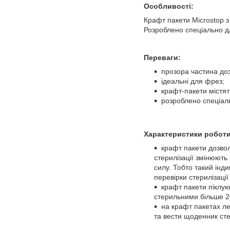
Особливості:
Крафт пакети Microstop з
Розроблено спеціально для
Переваги:
прозора частина доз
ідеальні для фрез;
крафт-пакети містят
розроблено спеціаль
Характеристики роботи
крафт пакети дозвол
стерилізації змінюють 
силу. Тобто такий інди
перевірки стерилізаці
крафт пакети піклую
стерильними більше 20
на крафт пакетах ле
та вести щоденник стер