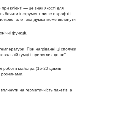
при клієнті — це знак якості для
ть бачити інструмент лише в крафті і
милково, але така думка може вплинути
нічні функції.
температури. При нагріванні ці сполуки
нювальній гумці і прилеглих до неї
ї роботи майстра (15-20 циклів
и розчинами.
вплинути на герметичність пакетів, а