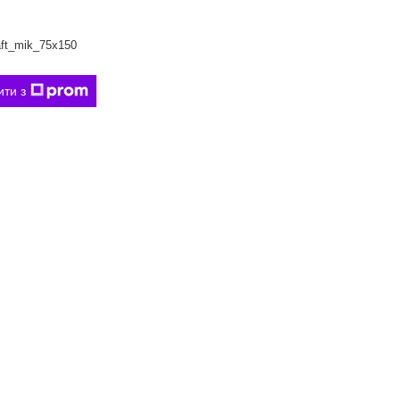
ft_mik_75x150
ити з