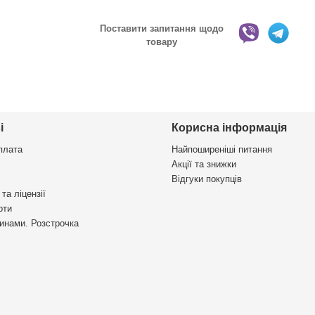
Поставити запитання щодо
товару
і
Корисна інформація
плата
Найпоширеніші питання
Акції та знижки
Відгуки покупців
та ліцензії
рти
инами. Розстрочка