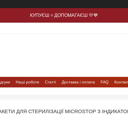
КУПУЄШ = ДОПОМАГАЄШ 💛💙
ідгуки
Наші роботи
Статті
Доставка і оплата
FAQ
Контак
АКЕТИ ДЛЯ СТЕРИЛІЗАЦІЇ MICROSTOP З ІНДИКАТОР