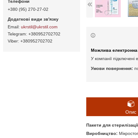
+380 (95) 270-27-02
ukrstil@ukrstil.com
+380952702702
+380952702702
У компанії підключені 
п
Опис
Пакети для стерилізації
Виробництво:
Мікростоп