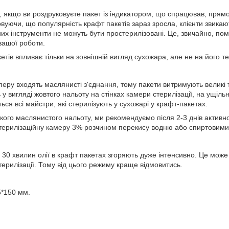
, якщо ви роздруковуєте пакет із індикатором, що спрацював, прямо 
овуючи, що популярність крафт пакетів зараз зросла, клієнти звикаю
их інструменти не можуть бути простерилізовані. Це, звичайно, по
 вашої роботи.
тів впливає тільки на зовнішній вигляд сухожара, але не на його тех
еру входять маслянисті з'єднання, тому пакети витримують великі 
у вигляді жовтого нальоту на стінках камери стерилізації, на ущіль
ься всі майстри, які стерилізують у сухожарі у крафт-пакетах.
ого маслянистого нальоту, ми рекомендуємо після 2-3 днів активно
 стерилізаційну камеру 3% розчином перекису водню або спиртовим
а 30 хвилин олії в крафт пакетах згоряють дуже інтенсивно. Це може 
стерилізації. Тому від цього режиму краще відмовитись.
5*150 мм.