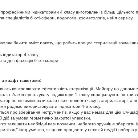
 професійними індикаторами 4 класу виготовлені з більш щільного 
 спеціалістів б'юті-сфери, подологів, косметологів, нейл сервісу.
воляє бачити вміст пакету, що робить процес стерилізації зручніши
ь індикатор 4 класу;
но для фахівців б'юті сфери.
 з крафт-пакетами:
яють контролювати ефективність стерилізації. Майстру на допомогу
колір. Але зверніть увагу: індикатори 1 класу спрацьовують на трива
катор почне змінювати колір після певного часу в стерилізаторі, а н
ї ми радимо використовувати індикатори 4-5 класу.
ться про зберігання інструментів, якщо у вас немає для цієї UV-ш
 діб за умови герметично закритої упаковки.
гко залишати необхідні вам позначки, набагато зручніше зберігати і
илізації інструментів, якщо ви працюєте у великій студії і наборів у