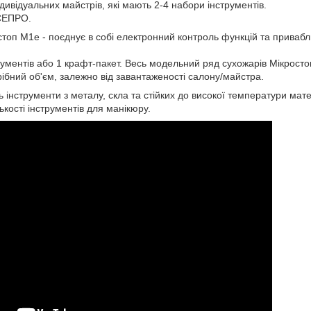
ндивідуальних майстрів, які мають 2-4 набори інструментів.
СЕПРО.
оп М1е - поєднує в собі електронний контроль функцій та привабл
ументів або 1 крафт-пакет. Весь модельний ряд сухожарів Мікростоп
ібний об'єм, залежно від завантаженості салону/майстра.
ть інструменти з металу, скла та стійких до високої температури мат
лькості інструментів для манікюру.