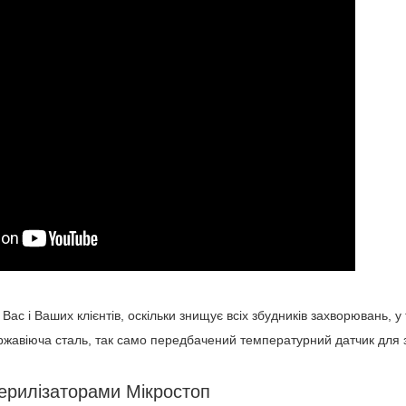
ас і Ваших клієнтів, оскільки знищує всіх збудників захворювань, у 
ержавіюча сталь, так само передбачений температурний датчик для 
терилізаторами Мікростоп