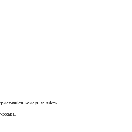
рметичність камери та якість
сухожара.⠀