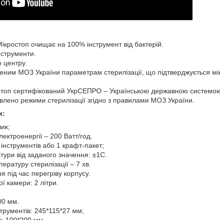
кростоп очищає на 100% інструмент від бактерій.
нструменти.
о центру.
женим МОЗ України параметрам стерилізації, що підтверджується м
стоп сертифікований УкрСЕПРО – Українською державною системою с
влено режими стерилізації згідно з правилами МОЗ України.
и:
ик;
ектроенергії – 200 Ватт/год.
інструментів або 1 крафт-пакет;
ури від заданого значення: ±1С.
ературу стерилізації – 7 хв.
я під час перегріву корпусу.
ї камери: 2 літри.
00 мм.
струментів: 245*115*27 мм;