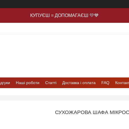
КУПУЄШ = ДОПОМАГАЄШ 💛💙
ідгуки
Наші роботи
Статті
Доставка і оплата
FAQ
Контак
СУХОЖАРОВА ШАФА МІКРОС