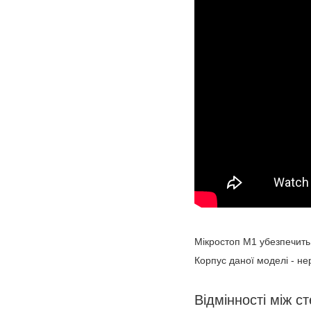
Мікростоп М1 убезпечить В
Корпус даної моделі - н
Відмінності між с