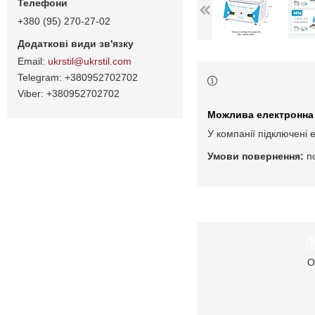
+380 (95) 270-27-02
ukrstil@ukrstil.com
+380952702702
+380952702702
У компанії підключені 
п
О