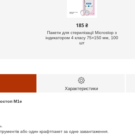
185 ₴
Пакети для стерилізації Microstop з
індикатором 4 класу 75×150 мм, 100
шт
Характеристики
остоп М1е
ь.
струментів або один крафтпакет за одне завантаження.