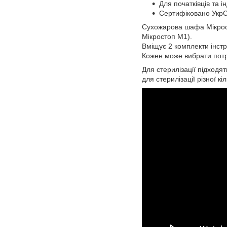
Для початківців та і
Сертифіковано Укр
Сухожарова шафа Мікрост
Мікростоп M1).
Вміщує 2 комплекти інстр
Кожен може вибрати потр
Для стерилізації підходя
для стерилізації різної кі