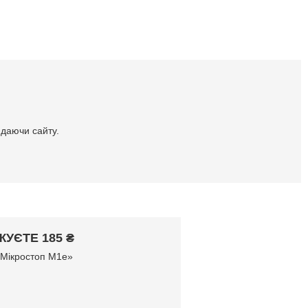
идаючи сайту.
УЄТЕ 185 ₴
 Мікростоп М1е»