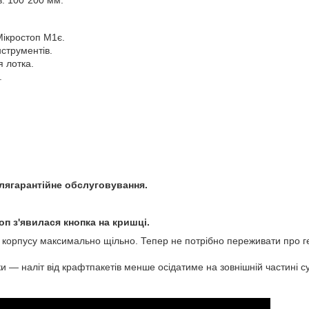
в: 100*200 мм.
ікростоп М1є.
нструментів.
 лотка.
.
іслягарантійне обслуговування.
оп з'явилася кнопка на кришці.
корпусу максимально щільно. Тепер не потрібно переживати про ге
 — наліт від крафтпакетів менше осідатиме на зовнішній частині 