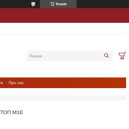
Кошик
ти
Про нас
ТОП М1Е