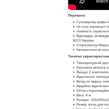
Переваги:
Сухожарова шафа Мі
Не псує манікюрні і
Наявність сервісног
Відповідає затверд
МОЗ України.
Стерилізатор Мікро
Автоматично встано
Технічні характеристик
Температурний датч
Економна витрата ел
Вміщує 2 комплекти 
Відхилення температ
Вихід на задану темп
Аварійне відключенн
Об'єм стерилізаційно
Вага: 4 кг
Розміри: 310х250х2
Розмір лотка для ін