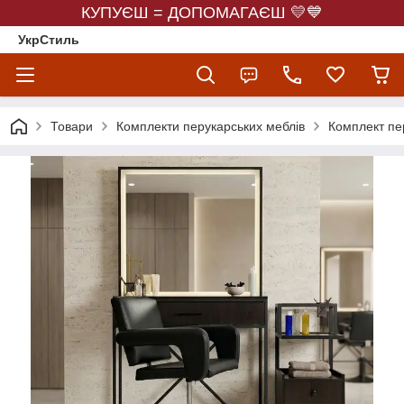
КУПУЄШ = ДОПОМАГАЄШ 💛💙
УкрСтиль
Товари
Комплекти перукарських меблів
Комплект пер