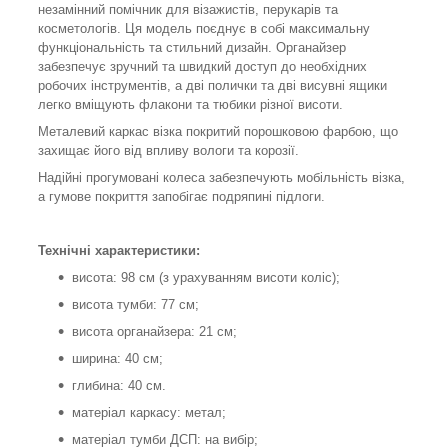
незамінний помічник для візажистів, перукарів та
косметологів. Ця модель поєднує в собі максимальну
функціональність та стильний дизайн. Органайзер
забезпечує зручний та швидкий доступ до необхідних
робочих інструментів, а дві полички та дві висувні ящики
легко вміщують флакони та тюбики різної висоти.
Металевий каркас візка покритий порошковою фарбою, що
захищає його від впливу вологи та корозії.
Надійні прогумовані колеса забезпечують мобільність візка,
а гумове покриття запобігає подряпині підлоги.
Технічні характеристики:
висота: 98 см (з урахуванням висоти коліс);
висота тумби: 77 см;
висота органайзера: 21 см;
ширина: 40 см;
глибина: 40 см.
матеріал каркасу: метал;
матеріал тумби ДСП: на вибір;