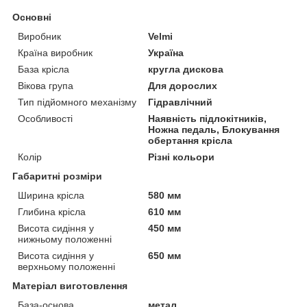
Основні
Виробник
Velmi
Країна виробник
Україна
База крісла
кругла дискова
Вікова група
Для дорослих
Тип підйомного механізму
Гідравлічний
Особливості
Наявність підлокітників,
Ножна педаль, Блокування
обертання крісла
Колір
Різні кольори
Габаритні розміри
Ширина крісла
580 мм
Глибина крісла
610 мм
Висота сидіння у
450 мм
нижньому положенні
Висота сидіння у
650 мм
верхньому положенні
Матеріал виготовлення
База-основа
метал