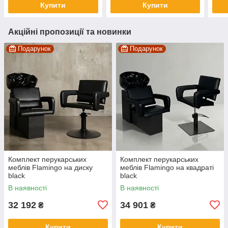
Купити
Купити
Акційні пропозиції та новинки
Подарунок
Подарунок
Комплект перукарських
Комплект перукарських
меблів Flamingo на диску
меблів Flamingo на квадраті
black
black
В наявності
В наявності
32 192
34 901
₴
₴
Купити
Купити