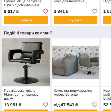
Робоче місце перукаря
Бокс для полотенец
Підс
Dina з підсвічуванням
9 617
3 341
1 6
₴
₴
Купити
Купити
Подібні товари компанії
Перукарське крісло
Комплект перукарських
Комп
Flamingo на чорному
меблів Sorento
мебл
диску
Blac
13 951
47 543
52 
₴
від
₴