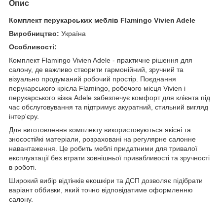
Опис
Комплект перукарських меблів Flamingo Vivien Adele
Виробництво:
Україна
Особливості:
Комплект Flamingo Vivien Adele - практичне рішення для
салону, де важливо створити гармонійний, зручний та
візуально продуманий робочий простір. Поєднання
перукарського крісла Flamingo, робочого місця Vivien і
перукарського візка Adele забезпечує комфорт для клієнта під
час обслуговування та підтримує акуратний, стильний вигляд
інтер'єру.
Для виготовлення комплекту використовуються якісні та
зносостійкі матеріали, розраховані на регулярне салонне
навантаження. Це робить меблі придатними для тривалої
експлуатації без втрати зовнішньої привабливості та зручності
в роботі.
Широкий вибір відтінків екошкіри та ДСП дозволяє підібрати
варіант оббивки, який точно відповідатиме оформленню
салону.