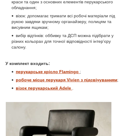
краси та один з основних елементів перукарського
обладнання;
візок: допомагає тримати всі робочі матеріали під
рукою завдяки зручному органайзеру, полицям та
висувним ящикам;
вибір відтінків: оббивку та ДСП можна підібрати у
різних кольорах для точної відповідності інтер'єру
салону.
У комплект входить:
перукарське крісло Flamingo
;
робоче місце перукаря Vivien з підсвічуванням
;
візок перукарський Adele
.