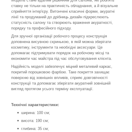
Модель стане вдалим рішенням для салонів, які роблять
ставку не тільки на практичність обладнання, а й візуальне
сприйняття інтер'єру. Витончені класичні форми, акуратні
лінії та продуманий до дрібниць дизайн підкреслюють
статусність салону та створюють враження акуратності,
порядку та професійного підходу.
Для зручної організації робочого процесу конструкція
доповнена висувною скринькою, в якій можна зберігати
косметику, інструменти та необхідні аксесуари. Це
допомагає підтримувати порядок на робочому місці та
економити час майстра під час обслуговування клієнта.
Надійність моделі забезпечує міцний металевий каркас,
покритий порошковою фарбою. Таке покриття захищає
поверхню від зовнішніх впливів, сприяє довговічності
конструкції та допомагає зберігати акуратний зовнішній
вигляд протягом усього терміну експлуатації.
Технічні характеристики:
ширина: 100 см;
висота: 190 см;
глибина: 35 см;