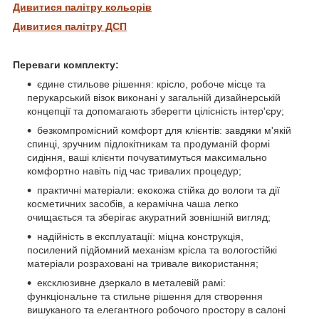
Дивитися палітру кольорів
Дивитися палітру ДСП
Переваги комплекту:
єдине стильове рішення: крісло, робоче місце та
перукарський візок виконані у загальній дизайнерській
концепції та допомагають зберегти цілісність інтер'єру;
безкомпромісний комфорт для клієнтів: завдяки м'якій
спинці, зручним підлокітникам та продуманій формі
сидіння, ваші клієнти почуватимуться максимально
комфортно навіть під час тривалих процедур;
практичні матеріали: екокожа стійка до вологи та дії
косметичних засобів, а керамічна чаша легко
очищається та зберігає акуратний зовнішній вигляд;
надійність в експлуатації: міцна конструкція,
посилений підйомний механізм крісла та вологостійкі
матеріали розраховані на тривале використання;
ексклюзивне дзеркало в металевій рамі:
функціональне та стильне рішення для створення
вишуканого та елегантного робочого простору в салоні