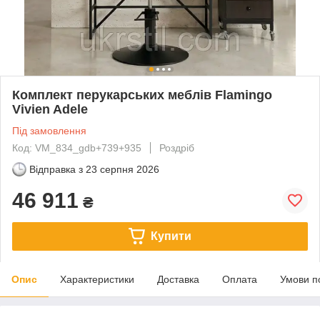
Комплект перукарських меблів Flamingo
Vivien Adele
Під замовлення
Код: VM_834_gdb+739+935
Роздріб
Відправка з
23 серпня 2026
46 911
₴
Купити
Опис
Характеристики
Доставка
Оплата
Умови п