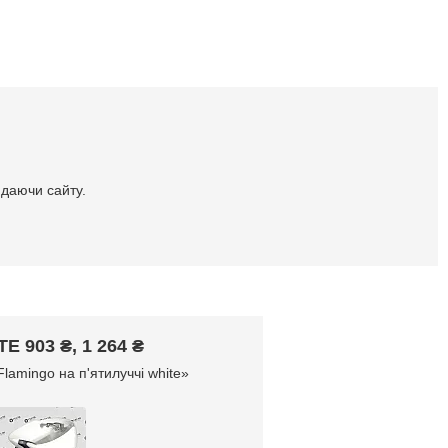
идаючи сайту.
903 ₴, 1 264 ₴
lamingo на п'ятилуччі white»