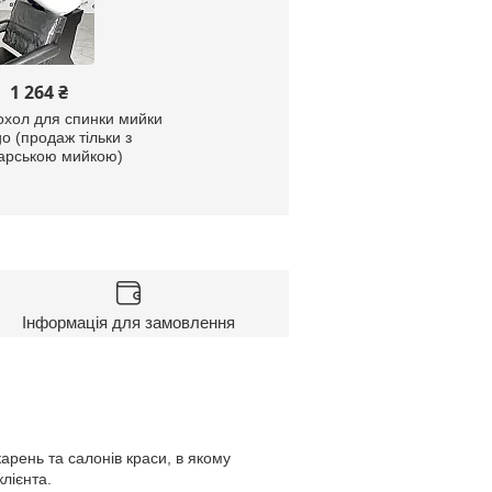
1 264 ₴
охол для спинки мийки
o (продаж тільки з
арською мийкою)
Інформація для замовлення
арень та салонів краси, в якому
лієнта.