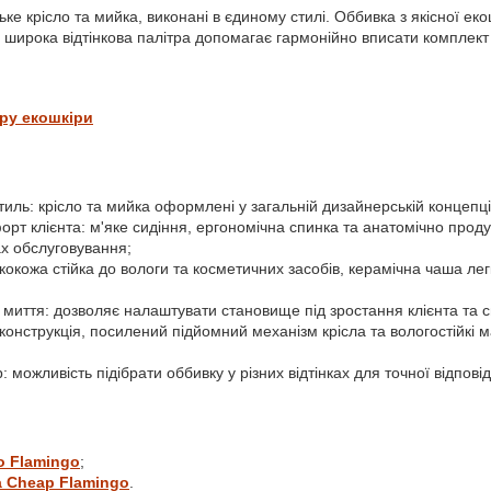
ке крісло та мийка, виконані в єдиному стилі. Оббивка з якісної еко
 широка відтінкова палітра допомагає гармонійно вписати комплект в
тру екошкіри
тиль: крісло та мийка оформлені у загальній дизайнерській концепції
рт клієнта: м'яке сидіння, ергономічна спинка та анатомічно про
ах обслуговування;
екокожа стійка до вологи та косметичних засобів, керамічна чаша ле
миття: дозволяє налаштувати становище під зростання клієнта та 
а конструкція, посилений підйомний механізм крісла та вологостійкі 
: можливість підібрати оббивку у різних відтінках для точної відповід
о Flamingo
;
 Cheap Flamingo
.