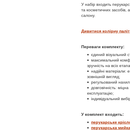
У набір входить перукарсь
та косметичних засобів, а
салону.
Дивитися колірну палі
Переваги комплекту:
єдиний візуальний с
максимальний комфо
зручність на всіх етап
надійні матеріали: 
зовнішній вигляд;
регульований нахил 
довговічність: міцн
експлуатацію;
індивідуальний вибір
У комплект входить:
перукарське крісл
перукарська мийка