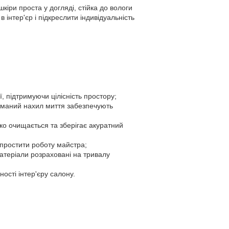
шкіри проста у догляді, стійка до вологи
 інтер'єр і підкреслити індивідуальність
, підтримуючи цілісність простору;
думаний нахил миття забезпечують
гко очищається та зберігає акуратний
спростити роботу майстра;
матеріали розраховані на тривалу
ності інтер'єру салону.