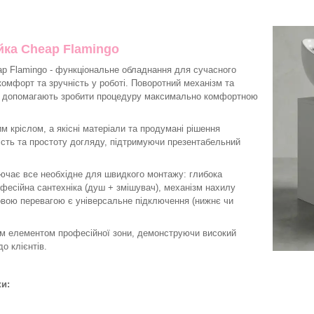
йка Cheap Flamingo
p Flamingo - функціональне обладнання для сучасного
комфорт та зручність у роботі. Поворотний механізм та
ія допомагають зробити процедуру максимально комфортною
 кріслом, а якісні матеріали та продумані рішення
ість та простоту догляду, підтримуючи презентабельний
ючає все необхідне для швидкого монтажу: глибока
офесійна сантехніка (душ + змішувач), механізм нахилу
овою перевагою є універсальне підключення (нижнє чи
им елементом професійної зони, демонструючи високий
до клієнтів.
ки: