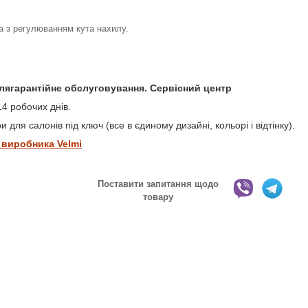
а з регулюванням кута нахилу.
іслягарантійне обслуговування. Сервісний центр
4 робочих днів.
 для салонів під ключ (все в єдиному дизайні, кольорі і відтінку).
 виробника Velmi
Поставити запитання щодо
товару