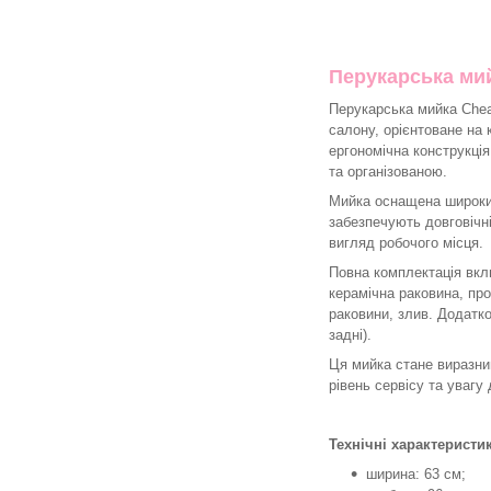
Перукарська ми
Перукарська мийка Chea
салону, орієнтоване на 
ергономічна конструкц
та організованою.
Мийка оснащена широким
забезпечують довговічн
вигляд робочого місця.
Повна комплектація вкл
керамічна раковина, пр
раковини, злив. Додатк
задні).
Ця мийка стане виразн
рівень сервісу та увагу 
Технічні характеристи
ширина: 63 см;