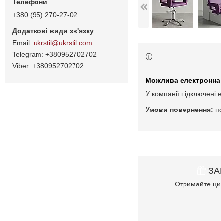
+380 (95) 270-27-02
ukrstil@ukrstil.com
+380952702702
+380952702702
У компанії підключені 
п
ЗА
Отримайте цих