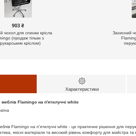
903 ₴
й чохол для спинки крісла
Захисний ч
mingo (продаж тільки з
Flaming
рукарським кріслом)
перук
Характеристики
меблів Flamingo на п'ятилуччі white
раїна
блів Flamingo на п'ятилуччі white - це практичне рішення для перук
тика, якісні матеріали та високий рівень комфорту для майстра та к