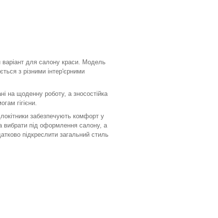
й варіант для салону краси. Модель
ється з різними інтер'єрними
ні на щоденну роботу, а зносостійка
огам гігієни.
ідлокітники забезпечують комфорт у
а вибрати під оформлення салону, а
атково підкреслити загальний стиль