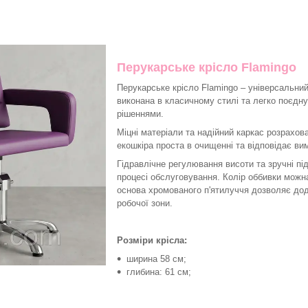
Перукарське крісло Flamingo
Перукарське крісло Flamingo – універсальни
виконана в класичному стилі та легко поєдну
рішеннями.
Міцні матеріали та надійний каркас розрахова
екошкіра проста в очищенні та відповідає вим
Гідравлічне регулювання висоти та зручні п
процесі обслуговування. Колір оббивки можн
основа хромованого п'ятилуччя дозволяє дод
робочої зони.
Розміри крісла:
ширина 58 см;
глибина: 61 см;