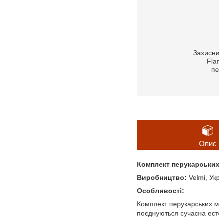
Захисни
Fla
пе
Опис
Комплект перукарських 
Виробництво:
Velmi, Ук
Особливості:
Комплект перукарських ме
поєднуються сучасна есте