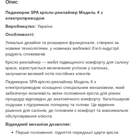
Опис
Педикюрне SPA крісло-реклайнер Модель 4 з
електроприводом
Виробництво:
Україна
Особливості:
Унікальні дизайни та розширені функціонали, створені за
новими технологіями, у новинках меблевої б'юті-індустрії
радують споживачів.
Крісло-реклайнер — меблі підвищеного комфорту для салону
краси, користуються величезним успіхом у салонах,
залучаючи великий потік постійних клієнтів.
Педикюрне SPA крісло-реклайнер Модель 4 з
електроприводом оснащено спеціальним механізмом, який
забезпечує можливість зміни положення крісла для різних
процедур відповідно до анатомічного комфорту: багатошарові
подушки з підтримкою попереку та голови. Це відмінне
рішення для салонів, де головним є комфорт та максимальне
обслуговування клієнта.
Відкидний механізм дозволяє:
Перше положення: підняття передньої царги крісла