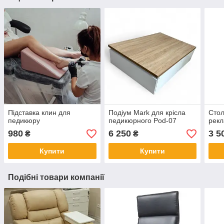
Підставка клин для
Подіум Mark для крісла
Стол
педикюру
педикюрного Pod-07
рекл
980
6 250
3 5
₴
₴
Купити
Купити
Подібні товари компанії