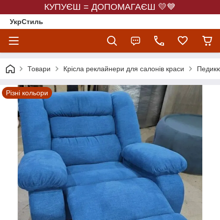
КУПУЄШ = ДОПОМАГАЄШ 💛💙
УкрСтиль
Товари
Крісла реклайнери для салонів краси
Педикю
Різні кольори