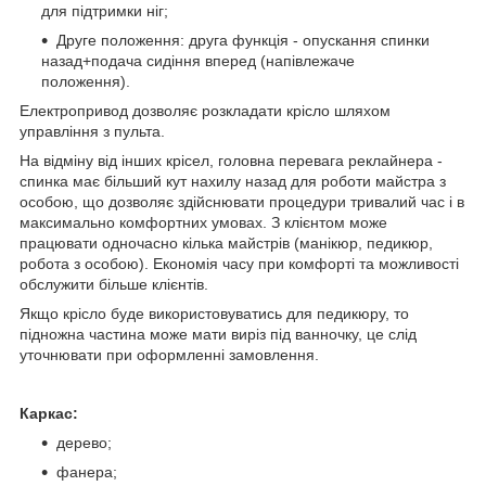
для підтримки ніг;
Друге положення: друга функція - опускання спинки
назад+подача сидіння вперед (напівлежаче
положення).
Електропривод дозволяє розкладати крісло шляхом
управління з пульта.
На відміну від інших крісел, головна перевага реклайнера -
спинка має більший кут нахилу назад для роботи майстра з
особою, що дозволяє здійснювати процедури тривалий час і в
максимально комфортних умовах. З клієнтом може
працювати одночасно кілька майстрів (манікюр, педикюр,
робота з особою). Економія часу при комфорті та можливості
обслужити більше клієнтів.
Якщо крісло буде використовуватись для педикюру, то
підножна частина може мати виріз під ванночку, це слід
уточнювати при оформленні замовлення.
Каркас:
дерево;
фанера;