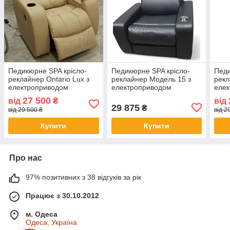
Педикюрне SPA крісло-
Педикюрне SPA крісло-
Педи
реклайнер Ontario Lux з
реклайнер Модель 15 з
рекл
електроприводом
електроприводом
еле
27 500
від
₴
від
29 875
₴
від 29 500 ₴
від 2
Купити
Купити
Про нас
97% позитивних з 38 відгуків за рік
Працює з 30.10.2012
м. Одеса
Одеса, Україна