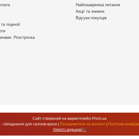
плата
Найпоширеніші питання
Акції та знижки
Відгуки покупців
та ліцензії
рти
инами. Розстрочка
Сайт створений на маркетплейсі
Prom.ua
УкрСтиль - обладнання для салонів краси |
Поскаржитися на контент
|
Політика конфіде
Select Language
▼