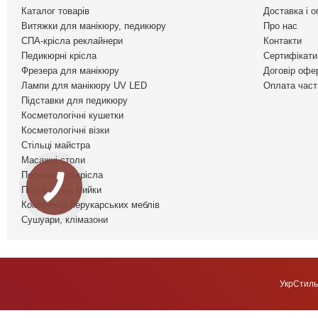
Каталог товарів
Доставка і о
Витяжки для манікюру, педикюру
Про нас
СПА-крісла реклайнери
Контакти
Педикюрні крісла
Сертифікати 
Фрезера для манікюру
Договір офе
Лампи для манікюру UV LED
Оплата част
Підставки для педикюру
Косметологічні кушетки
Косметологічні візки
Стільці майстра
Масажні столи
Перукарські крісла
Перукарські мийки
Комплекти перукарських меблів
Сушуари, клімазони