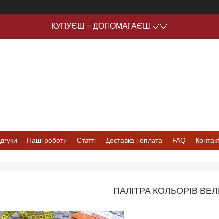
КУПУЄШ = ДОПОМАГАЄШ 💛💙
ідгуки
Наші роботи
Статті
Доставка і оплата
FAQ
Контак
ПАЛІТРА КОЛЬОРІВ ВЕ