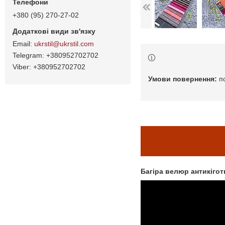
+380 (95) 270-27-02
ukrstil@ukrstil.com
+380952702702
+380952702702
п
Багіра велюр антикігот