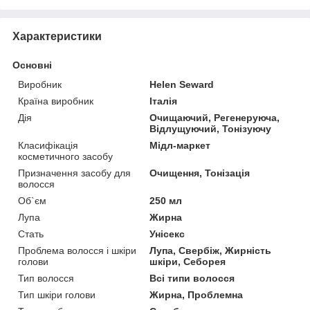
Характеристики
Основні
Виробник
Helen Seward
Країна виробник
Італія
Дія
Очищаючий, Регенеруюча,
Відлущуючий, Тонізуючу
Класифікація
Мідл-маркет
косметичного засобу
Призначення засобу для
Очищення, Тонізація
волосся
Об`єм
250 мл
Лупа
Жирна
Стать
Унісекс
Проблема волосся і шкіри
Лупа, Свербіж, Жирність
голови
шкіри, Себорея
Тип волосся
Всі типи волосся
Тип шкіри голови
Жирна, Проблемна