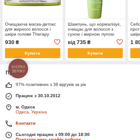
Очищаюча маска-детокс
Шампунь, що нормалізує,
Себо
для жирного волосся і
очищає для волосся з
прот
шкіри голови Therapy
сухою і жирною лупою
шкір
Mask 3/M Seward Mediter
Therapy Purify Shampoo
Toni
930
735
1 8
₴
від
₴
6/S Seward Mediter
Купити
Купити
КНОПКА
ЗВ'ЯЗКУ
Про нас
97% позитивних з 38 відгуків за рік
Працює з 30.10.2012
м. Одеса
Одеса, Україна
Контакти
Сьогодні працює з 09:00 до 18:00
Показати весь графік роботи