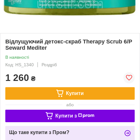
Відлущуючий детокс-скраб Therapy Scrub 6/P
Seward Mediter
В наявності
Код: HS_1340
Роздріб
1 260
₴
Купити
або
Купити з
Що таке купити з Пром?