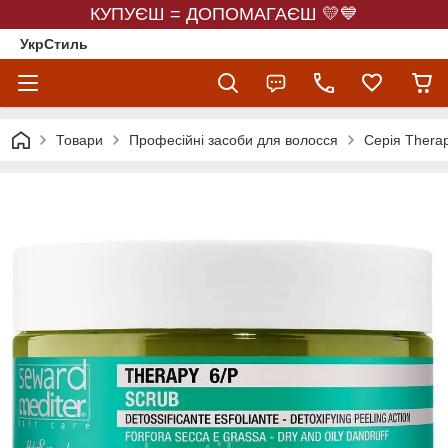
КУПУЄШ = ДОПОМАГАЄШ 💛💙
УкрСтиль
Товари
Професійні засоби для волосся
Серія Thera