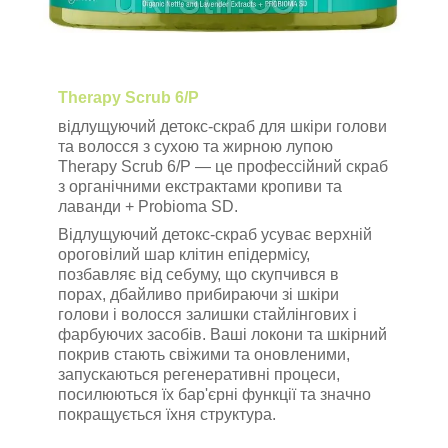
Therapy Scrub 6/P
відлущуючий детокс-скраб для шкіри голови
та волосся з сухою та жирною лупою
Therapy Scrub 6/P — це профессійний скраб
з органічними екстрактами кропиви та
лаванди + Probioma SD.
Відлущуючий детокс-скраб усуває верхній
ороговілий шар клітин епідермісу,
позбавляє від себуму, що скупчився в
порах, дбайливо прибираючи зі шкіри
голови і волосся залишки стайлінгових і
фарбуючих засобів. Ваші локони та шкірний
покрив стають свіжими та оновленими,
запускаються регенеративні процеси,
посилюються їх бар'єрні функції та значно
покращується їхня структура.