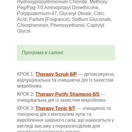
Hydroxypropyltrimonium Chloride, Methoxy
Peg/Ppg-7/3 Aminopropyl Dimethicone,
Polyquaternium-47, Glyceryl Oleate, Citric
Acid, Parfum (Fragrance), Sodium Gluconate,
Chlorphenesin, Phenoxyethanol, Caprylyl
Glycol.
Програма в салоні:
КРОК 1:
Therapy Scrub 6/P
— детоксикуюча,
відлущувальна та очищаюча дія із захистом
мікробіома.
КРОК 2:
Therapy Purify Shampoo 6/S
—
очищувальна дія із захистом мікробіома.
КРОК 3:
Therapy Tonic 6/T
— очищуюча та
тонізуюча дія з контролем лупи та
вироблення шкірного сала, що наноситься у
вигляді масажу з перерозподілом для
оптимізації розподілу товару.