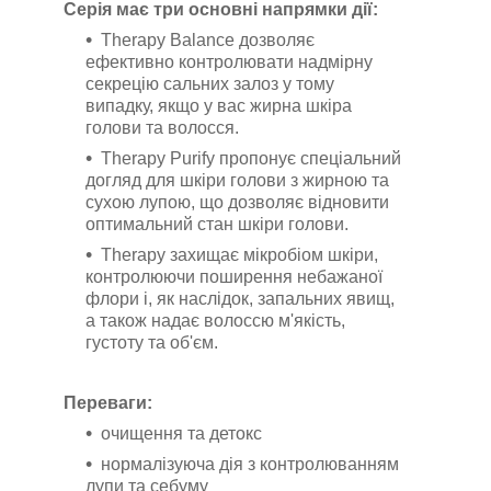
Серія має три основні напрямки дії:
Therapy Balance дозволяє
ефективно контролювати надмірну
секрецію сальних залоз у тому
випадку, якщо у вас жирна шкіра
голови та волосся.
Therapy Purify пропонує спеціальний
догляд для шкіри голови з жирною та
сухою лупою, що дозволяє відновити
оптимальний стан шкіри голови.
Therapy захищає мікробіом шкіри,
контролюючи поширення небажаної
флори і, як наслідок, запальних явищ,
а також надає волоссю м'якість,
густоту та об'єм.
Переваги:
очищення та детокс
нормалізуюча дія з контролюванням
лупи та себуму