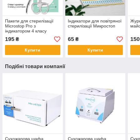
Пакети для стерилізації
Індикатори для повітряної
Журн
Microstop Pro з
стерилізації Микростоп
май
індикатором 4 класу
100×200 мм, 100 шт
195
65
150
₴
₴
Купити
Купити
Подібні товари компанії
Сухожарова шафа
Сухожарова шафа
Сух