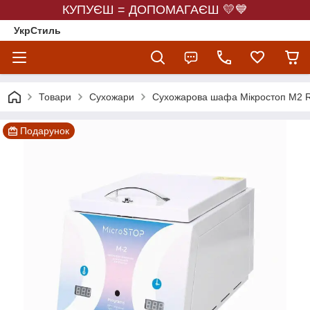
КУПУЄШ = ДОПОМАГАЄШ 💛💙
УкрСтиль
Товари
Сухожари
Сухожарова шафа Мікростоп М2 
Подарунок