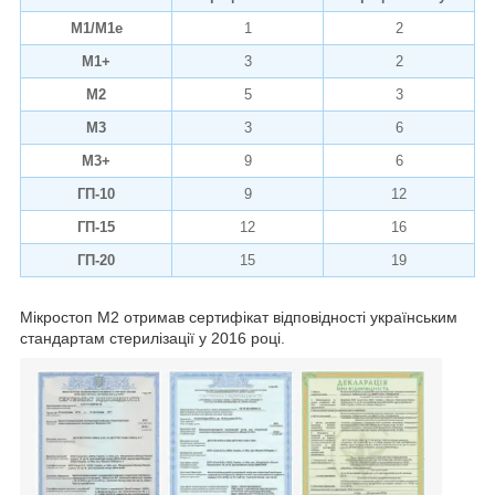
М1/М1е
1
2
М1+
3
2
М2
5
3
М3
3
6
М3+
9
6
ГП-10
9
12
ГП-15
12
16
ГП-20
15
19
Мікростоп М2 отримав сертифікат відповідності українським
стандартам стерилізації у 2016 році.