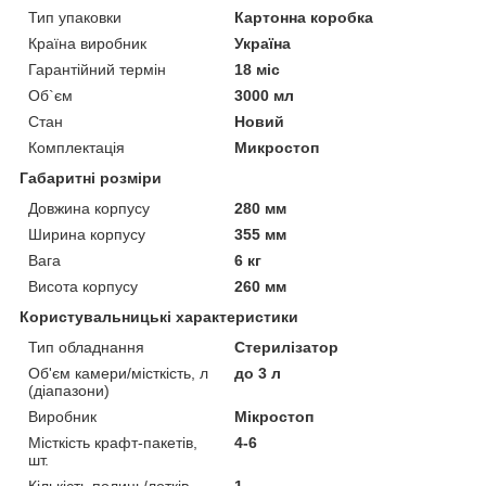
Тип упаковки
Картонна коробка
Країна виробник
Україна
Гарантійний термін
18 міс
Об`єм
3000 мл
Стан
Новий
Комплектація
Микростоп
Габаритні розміри
Довжина корпусу
280 мм
Ширина корпусу
355 мм
Вага
6 кг
Висота корпусу
260 мм
Користувальницькі характеристики
Тип обладнання
Стерилізатор
Об'єм камери/місткість, л
до 3 л
(діапазони)
Виробник
Мікростоп
Місткість крафт-пакетів,
4-6
шт.