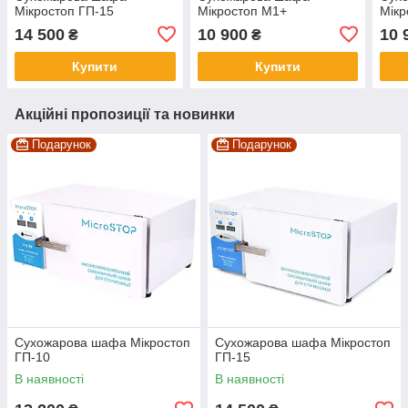
Мікростоп ГП-15
Мікростоп М1+
Мікр
14 500
10 900
10 
₴
₴
Купити
Купити
Акційні пропозиції та новинки
Подарунок
Подарунок
Сухожарова шафа Мікростоп
Сухожарова шафа Мікростоп
ГП-10
ГП-15
В наявності
В наявності