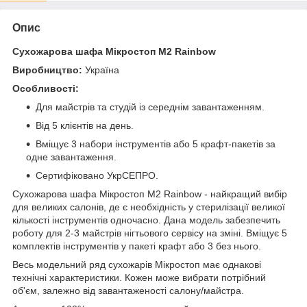
Опис
Сухожарова шафа Мікростоп М2 Rainbow
Виробництво:
Україна
Особливості:
Для майстрів та студій із середнім завантаженням.
Від 5 клієнтів на день.
Вміщує 3 набори інструментів або 5 крафт-пакетів за
одне завантаження.
Сертифіковано УкрСЕПРО.
Сухожарова шафа Мікростоп М2 Rainbow - найкращий вибір
для великих салонів, де є необхідність у стерилізації великої
кількості інструментів одночасно. Дана модель забезпечить
роботу для 2-3 майстрів нігтьового сервісу на зміні. Вміщує 5
комплектів інструментів у пакеті крафт або 3 без нього.
Весь модельний ряд сухожарів Мікростоп має однакові
технічні характеристики. Кожен може вибрати потрібний
об'єм, залежно від завантаженості салону/майстра.