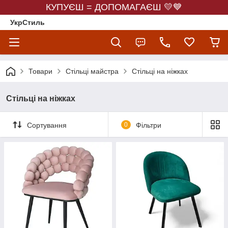
КУПУЄШ = ДОПОМАГАЄШ 💛💙
УкрСтиль
Товари
Стільці майстра
Стільці на ніжках
Стільці на ніжках
Сортування
0
Фільтри