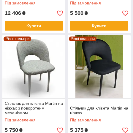
Під замовлення
Під замовлення
12 406
5 500
₴
₴
Купити
Купити
Різні кольори
Різні кольори
Стільчик для клієнта Martin на
ніжках з поворотним
Стільчик для клієнта Martin на
механізмом
ніжках
Під замовлення
Під замовлення
5 750
5 375
₴
₴