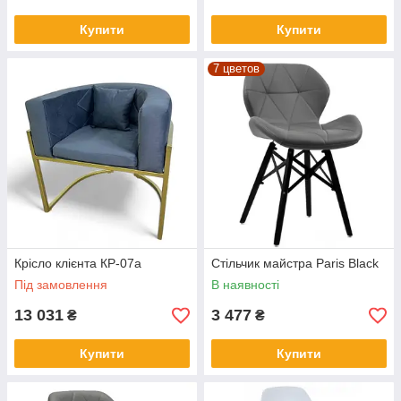
Купити
Купити
7 цветов
Крісло клієнта КР-07а
Стільчик майстра Paris Black
Під замовлення
В наявності
13 031
3 477
₴
₴
Купити
Купити