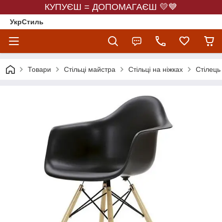
КУПУЄШ = ДОПОМАГАЄШ 💛💙
УкрСтиль
Товари
Стільці майстра
Стільці на ніжках
Стілець