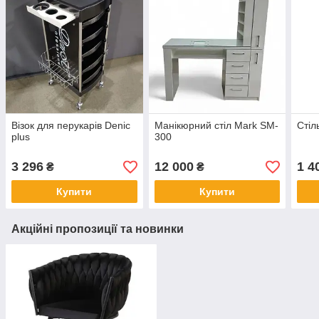
Візок для перукарів Denic
Манікюрний стіл Mark SM-
Стіл
plus
300
3 296
12 000
1 4
₴
₴
Купити
Купити
Акційні пропозиції та новинки