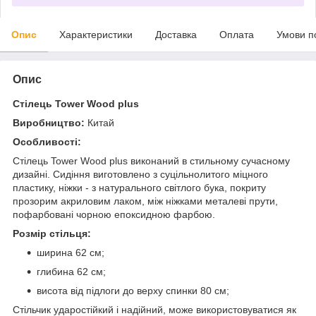
Опис
Характеристики
Доставка
Оплата
Умови п
Опис
Стілець Tower Wood plus
Виробництво:
Китай
Особливості:
Стілець Tower Wood plus виконаний в стильному сучасному
дизайні. Сидіння виготовлено з суцільнолитого міцного
пластику, ніжки - з натурального світлого бука, покриту
прозорим акриловим лаком, між ніжками металеві прути,
пофарбовані чорною епоксидною фарбою.
Розмір стільця:
ширина 62 см;
глибина 62 см;
висота від підлоги до верху спинки 80 см;
Стільчик ударостійкий і надійний, може використовуватися як