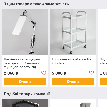
З цим товаром також замовляють
Настільна світлодіодна
Косметологічний візок R-
Підс
сенсорна LED лампа з
20 white
whit
функцією роботи від
повербанку та
2 860
5 000
1 0
₴
₴
регулюванням світла X-
LED-20 SW
Купити
Купити
Подібні товари компанії