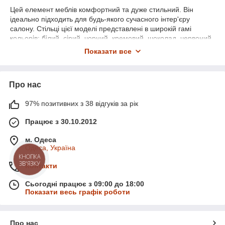
Цей елемент меблів комфортний та дуже стильний. Він
ідеально підходить для будь-якого сучасного інтер'єру
салону. Стільці цієї моделі представлені в широкій гамі
кольорів: білий, сірий, чорний, кремовий, шоколад, червоний,
бірюзовий, рожевий, карамельний, лаванда, помаранчевий,
Показати все
фіолетовий.
Чому це вигідно?
Елегантний стілець майстра манікюру зі спинкою займає
Про нас
небагато місця. І зможе доповнити будь-яке приміщення
своїм стильним зовнішнім виглядом. Така продукція добре
97% позитивних з 38 відгуків за рік
поєднується з багатьма інтер'єрними рішеннями, що досить
Працює з 30.10.2012
практично, якщо потрібна закупівля продукції на цілу мережу
салонів.
м. Одеса
Кому підійде стільчик майстра зі спинкою?
Одеса, Україна
КНОПКА
Такий стільчик підходить і для маленьких, і великих салонів
ЗВ'ЯЗКУ
Контакти
краси. Він зручний у пересуванні завдяки п'яти рухомих
роликових коліс із захистом. Вони забезпечують плавне
Сьогодні працює з 09:00 до 18:00
переміщення по будь-якому покриття для підлоги. Стілець
Показати весь графік роботи
стійкий, зручний та безпечний у використанні.
Майстер зможе виконувати свою роботу в комфорті і не
переживати про те, що після робочого дня хворітиме спина.
Про нас