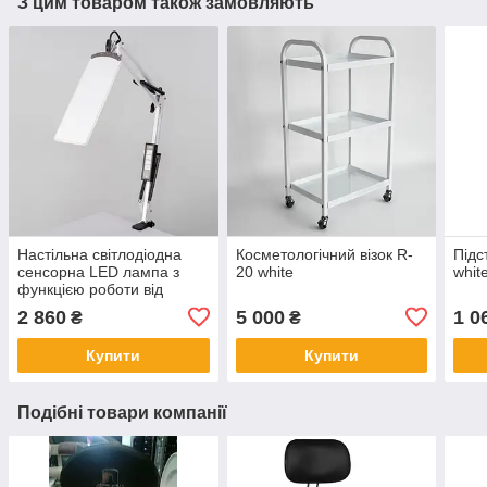
З цим товаром також замовляють
Настільна світлодіодна
Косметологічний візок R-
Підс
сенсорна LED лампа з
20 white
whit
функцією роботи від
повербанку та
2 860
5 000
1 0
₴
₴
регулюванням світла X-
LED-20 SW
Купити
Купити
Подібні товари компанії