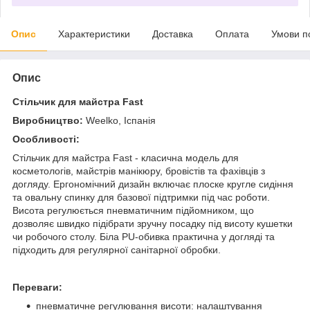
Опис
Характеристики
Доставка
Оплата
Умови п
Опис
Стільчик для майстра Fast
Виробництво:
Weelko, Іспанія
Особливості:
Стільчик для майстра Fast - класична модель для
косметологів, майстрів манікюру, бровістів та фахівців з
догляду. Ергономічний дизайн включає плоске кругле сидіння
та овальну спинку для базової підтримки під час роботи.
Висота регулюється пневматичним підйомником, що
дозволяє швидко підібрати зручну посадку під висоту кушетки
чи робочого столу. Біла PU-обивка практична у догляді та
підходить для регулярної санітарної обробки.
Переваги:
пневматичне регулювання висоти: налаштування