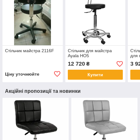
Стільчик майстра 2116F
Стільчик для майстра
Стіл
Ayala НО5
для 
12 720
3 9
₴
Ціну уточнюйте
Купити
Акційні пропозиції та новинки