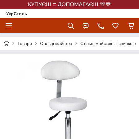
КУПУЄШ = ДОПОМАГАЄШ 💛💙
УкрСтиль
Товари
Стільці майстра
Стільці майстрів зі спинкою