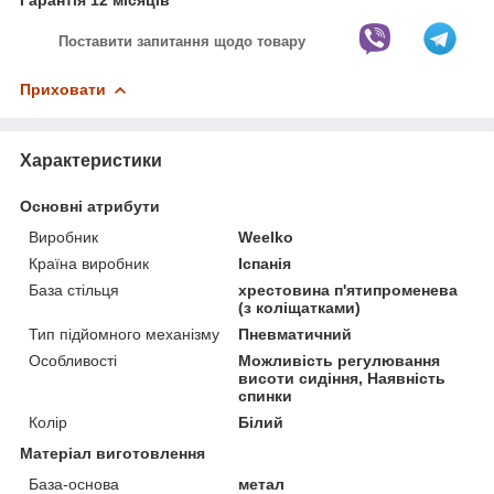
Поставити запитання щодо товару
Приховати
Характеристики
Основні атрибути
Виробник
Weelko
Країна виробник
Іспанія
База стільця
хрестовина п'ятипроменева
(з коліщатками)
Тип підйомного механізму
Пневматичний
Особливості
Можливість регулювання
висоти сидіння, Наявність
спинки
Колір
Білий
Матеріал виготовлення
База-основа
метал