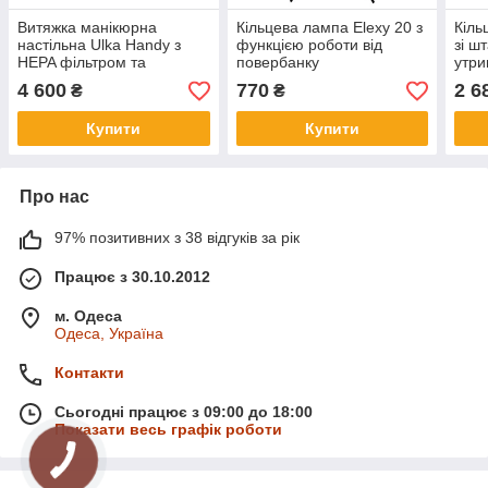
Витяжка манікюрна
Кільцева лампа Elexy 20 з
Кіль
настільна Ulka Handy з
функцією роботи від
зі ш
HEPA фільтром та
повербанку
утр
функцією роботи від
4 600
770
2 6
₴
₴
повербанку, чорна
Купити
Купити
Про нас
97% позитивних з 38 відгуків за рік
Працює з 30.10.2012
м. Одеса
Одеса, Україна
Контакти
Сьогодні працює з 09:00 до 18:00
Показати весь графік роботи