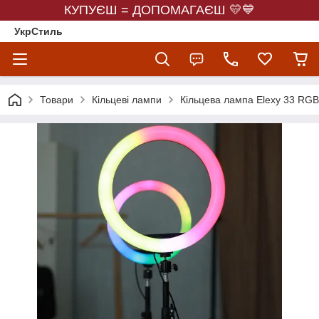
КУПУЄШ = ДОПОМАГАЄШ 💛💙
УкрСтиль
Товари
Кільцеві лампи
Кільцева лампа Elexy 33 RGB