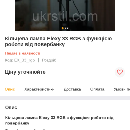
Кільцева лампа Elexy 33 RGB з функцією
роботи від повербанку
Немає в наявності
Код: EX_33_rgb
Роздріб
Ціну уточнюйте
Опис
Характеристики
Доставка
Оплата
Умови п
Опис
Кільцева лампа Elexy 33 RGB з функцією роботи від
повербанку