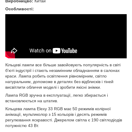
Виробницво:
Китай
Особливості:
Кільцеві лампи все більше завойовують популярність в світі
б'юті індустрії і стають незамінним обладнанням в салонах
краси. Лампа робить освітлення рівномірним, світло
натуральним, допоможе в деталях без відблисків і тіней
висвітлити обличчя моделі і зробити якісні знімки.
Лампа RGB зручна в експлуатації, легко збирається і
встановлюється на штатив.
Кільцева лампа Elexy 33 RGB має 50 режимів колірної
анімації, мультиколор з 15 кольорів і десять режимів
регулювання яскравості. Джерелом світла є 190 світлодіодів
потужністю 43 Вт.