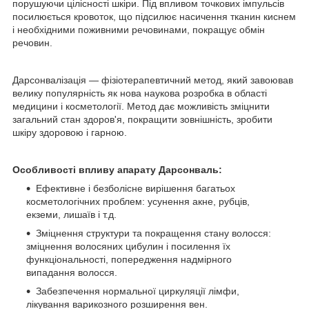
порушуючи цілісності шкіри. Під впливом точкових імпульсів
посилюється кровоток, що підсилює насичення тканин киснем
і необхідними поживними речовинами, покращує обмін
речовин.
Дарсонвалізація — фізіотерапевтичний метод, який завоював
велику популярність як нова наукова розробка в області
медицини і косметології. Метод дає можливість зміцнити
загальний стан здоров'я, покращити зовнішність, зробити
шкіру здоровою і гарною.
Особливості впливу апарату Дарсонваль:
Ефективне і безболісне вирішення багатьох
косметологічних проблем: усунення акне, рубців,
екземи, лишаїв і т.д.
Зміцнення структури та покращення стану волосся:
зміцнення волосяних цибулин і посилення їх
функціональності, попередження надмірного
випадання волосся.
Забезпечення нормальної циркуляції лімфи,
лікування варикозного розширення вен.