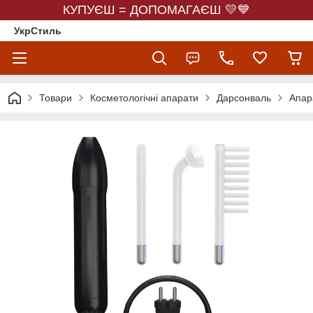
КУПУЄШ = ДОПОМАГАЄШ 💛💙
УкрСтиль
Товари
Косметологічні апарати
Дарсонваль
Апар