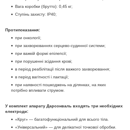
Вага коробки (брутто): 0,45 кг;
Ступінь захисту: IP40;
Протипоказання:
при онкології;
при захворюваннях серцево-судинної системи;
при важкій формі епілепсії;
при порушенні зсідання крові;
в період реабілітації після важкого захворювання;
в період вагітності і лактації;
при наявності пошкоджень на ділянках, на яких
потрібно впливати струмом.
У комплект апарату Дарсонваль входять три необхідних
електроди:
«Круг» — багатофункціональний для всього тіла.
«Універсальний» — для делікатної точкової обробки.