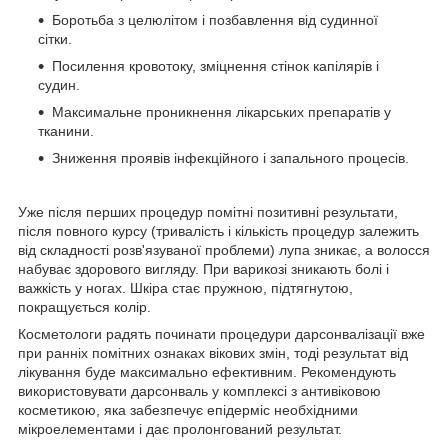
Боротьба з целюлітом і позбавлення від судинної
сітки.
Посилення кровотоку, зміцнення стінок капілярів і
судин.
Максимальне проникнення лікарських препаратів у
тканини.
Зниження проявів інфекційного і запального процесів.
Уже після перших процедур помітні позитивні результати,
після повного курсу (тривалість і кількість процедур залежить
від складності розв'язуваної проблеми) лупа зникає, а волосся
набуває здорового вигляду. При варикозі зникають болі і
важкість у ногах. Шкіра стає пружною, підтягнутою,
покращується колір.
Косметологи радять починати процедури дарсонвалізації вже
при ранніх помітних ознаках вікових змін, тоді результат від
лікування буде максимально ефективним. Рекомендують
використовувати дарсонваль у комплексі з антивіковою
косметикою, яка забезпечує епідерміс необхідними
мікроелементами і дає пролонгований результат.