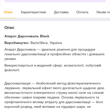
Опис
Характеристики
Доставка
Оплата
Умови п
Опис
Апарат Дарсонваль Black
Виробництво:
BactoSfera, Україна
Апарат Дарсонваль — ідеальне рішення для процедури
локальної дарсонвалізації в професійних областях і домашніх
умовах.
Використовується в медичній сфері, косметології, побутовій
фізіології.
Дарсонвалізація — безболісний метод фізіотерапевтичного
лікування, лікувальний ефект якого досягається щадною дією
високочастотного електричного струму малої сили на слизові
оболонки і шкірні покриви людини. Основа лікувального та
профілактичного впливу апарату для дарсонвалізації — його
коронний розряд, який впливає на підшкірні шари, не