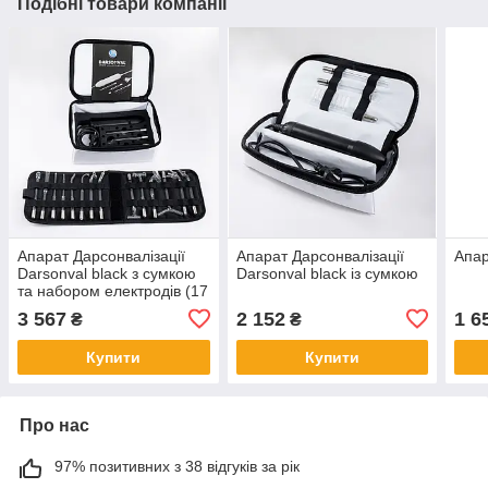
Подібні товари компанії
Апарат Дарсонвалізації
Апарат Дарсонвалізації
Апар
Darsonval black з сумкою
Darsonval black із сумкою
та набором електродів (17
шт)
3 567
2 152
1 6
₴
₴
Купити
Купити
Про нас
97% позитивних з 38 відгуків за рік