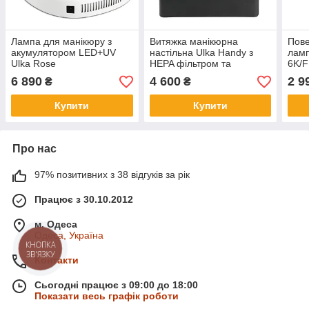
Лампа для манікюру з
Витяжка манікюрна
Пове
акумулятором LED+UV
настільна Ulka Handy з
ламп
Ulka Rose
HEPA фільтром та
6K/F
функцією роботи від
6 890
4 600
2 9
₴
₴
повербанку, чорна
Купити
Купити
Про нас
97% позитивних з 38 відгуків за рік
Працює з 30.10.2012
м. Одеса
Одеса, Україна
КНОПКА
ЗВ'ЯЗКУ
Контакти
Сьогодні працює з 09:00 до 18:00
Показати весь графік роботи