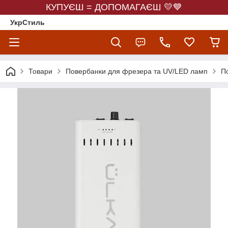
КУПУЄШ = ДОПОМАГАЄШ 💛💙
УкрСтиль
Товари
Повербанки для фрезера та UV/LED ламп
П