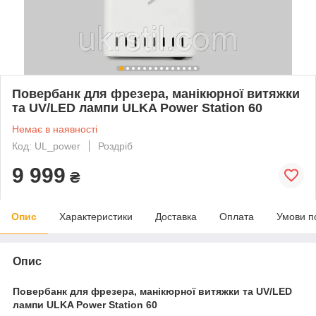
Повербанк для фрезера, манікюрної витяжки
та UV/LED лампи ULKA Power Station 60
Немає в наявності
Код: UL_power
Роздріб
9 999
₴
Опис
Характеристики
Доставка
Оплата
Умови п
Опис
Повербанк для фрезера, манікюрної витяжки та UV/LED
лампи ULKA Power Station 60