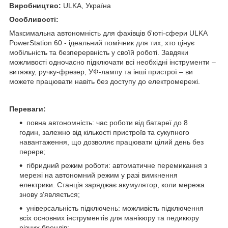
Виробництво:
ULKA, Україна
Особливості:
Максимальна автономність для фахівців б'юті-сфери ULKA
PowerStation 60 - ідеальний помічник для тих, хто цінує
мобільність та безперервність у своїй роботі. Завдяки
можливості одночасно підключати всі необхідні інструменти –
витяжку, ручку-фрезер, УФ-лампу та інші пристрої – ви
можете працювати навіть без доступу до електромережі.
Переваги:
повна автономність: час роботи від батареї до 8
годин, залежно від кількості пристроїв та сукупного
навантаження, що дозволяє працювати цілий день без
перерв;
гібридний режим роботи: автоматичне перемикання з
мережі на автономний режим у разі вимкнення
електрики. Станція заряджає акумулятор, коли мережа
знову з'являється;
універсальність підключень: можливість підключення
всіх основних інструментів для манікюру та педикюру
різних брендів;