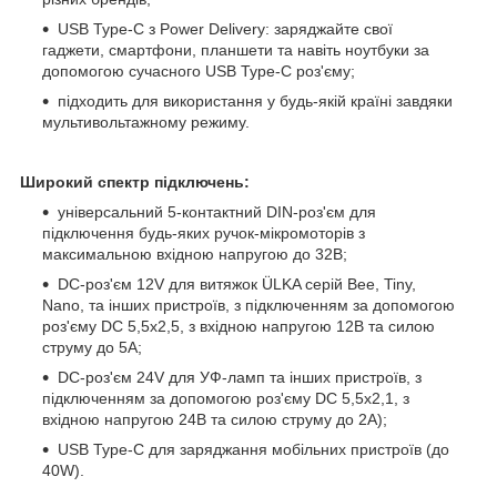
USB Type-C з Power Delivery: заряджайте свої
гаджети, смартфони, планшети та навіть ноутбуки за
допомогою сучасного USB Type-C роз'єму;
підходить для використання у будь-якій країні завдяки
мультивольтажному режиму.
Широкий спектр підключень:
універсальний 5-контактний DIN-роз'єм для
підключення будь-яких ручок-мікромоторів з
максимальною вхідною напругою до 32В;
DC-роз'єм 12V для витяжок ÜLKA серій Bee, Tiny,
Nano, та інших пристроїв, з підключенням за допомогою
роз'єму DC 5,5х2,5, з вхідною напругою 12В та силою
струму до 5А;
DC-роз'єм 24V для УФ-ламп та інших пристроїв, з
підключенням за допомогою роз'єму DC 5,5х2,1, з
вхідною напругою 24В та силою струму до 2А);
USB Type-C для заряджання мобільних пристроїв (до
40W).