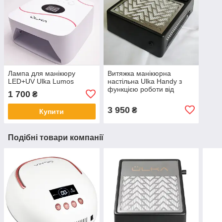
Лампа для манікюру
Витяжка манікюрна
LED+UV Ulka Lumos
настільна Ulka Handy з
функцією роботи від
1 700
₴
повербанку, black
3 950
₴
Купити
Подібні товари компанії