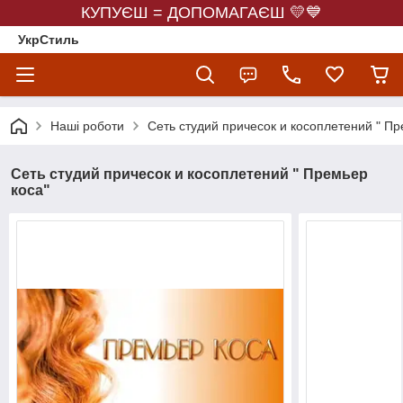
КУПУЄШ = ДОПОМАГАЄШ 💛💙
УкрСтиль
Наші роботи
Сеть студий причесок и косоплетений " Пр
Сеть студий причесок и косоплетений " Премьер
коса"