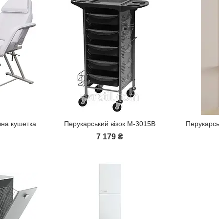
на кушетка
Перукарський візок M-3015B
Перукарсь
7 179 ₴