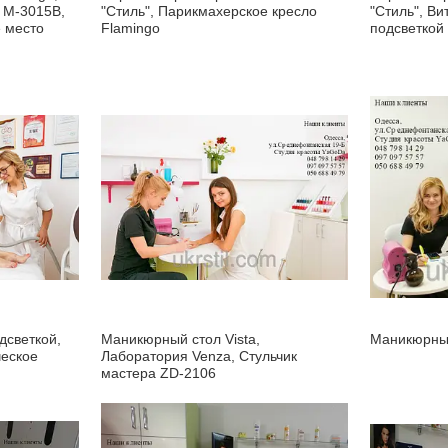
 M-3015B,
"Стиль", Парикмахерское кресло
"Стиль", Ви
 место
Flamingo
подсветкой
дсветкой,
Маникюрный стол Vista,
Маникюрный
ческое
Лаборатория Venza, Стульчик
мастера ZD-2106