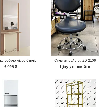
ке робоче місце Стиліст
Стільчик майстра ZD-2106
6 095 ₴
Ціну уточнюйте