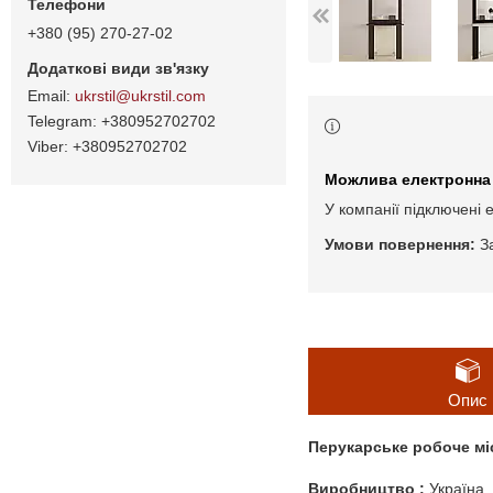
+380 (95) 270-27-02
ukrstil@ukrstil.com
+380952702702
+380952702702
У компанії підключені 
З
Опис
Перукарське робоче мі
Виробництво :
Україна