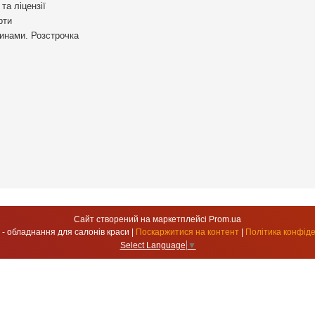
та ліцензії
рти
инами. Розстрочка
Сайт створений на маркетплейсі
Prom.ua
УкрСтиль - обладнання для салонів краси |
Поскаржитися на контент
|
Політика конфіде
Select Language
▼