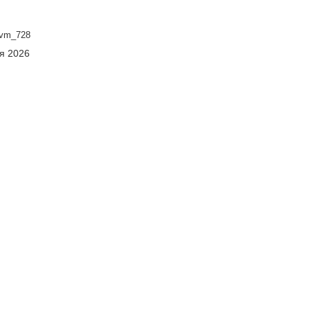
vm_728
ня 2026