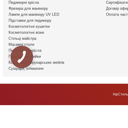
Педикюрні крісла
Сертифікати 
Фрезера для манікюру
Договір офе
Лампи для манікюру UV LED
Оплата част
Підставки для педикюру
Косметологічні кушетки
Косметологічні візки
Стільці майстра
Масажні столи
Перукарські крісла
Перукарські мийки
Комплекти перукарських меблів
Сушуари, клімазони