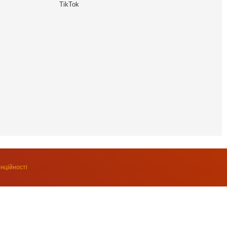
TikTok
нційності