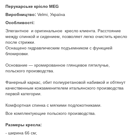
Перукарське крісло MEG
Виробництво:
Velmi,
Україна
Особливості:
Элегантное и оригинальное кресло клиента. Расстояние
между спинкой и сидением, позволяет легко очистить кресло
после стрижки.
Оснащено гидравлическим подъемником с функцией
блокировки.
Основание ― хромированное глянцевое пятилучье,
польского производства.
Фанерный каркас, обит полиуретановой набивкой и обтянут
качественным кожзаменителем итальянского производства
первой категории.
Комфортная спинка с мягкими подлокотниками.
Все комплектующие польского производства.
Размеры кресла:
- ширина 66 см;