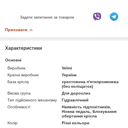
Задати запитання за товаром
Приховати
Характеристики
Основні
Виробник
Velmi
Країна виробник
Україна
База крісла
хрестовина п'ятипроменева
(без коліщаток)
Вікова група
Для дорослих
Тип підйомного механізму
Гідравлічний
Особливості
Наявність підлокітників,
Ножна педаль, Блокування
обертання крісла
Колір
Різні кольори