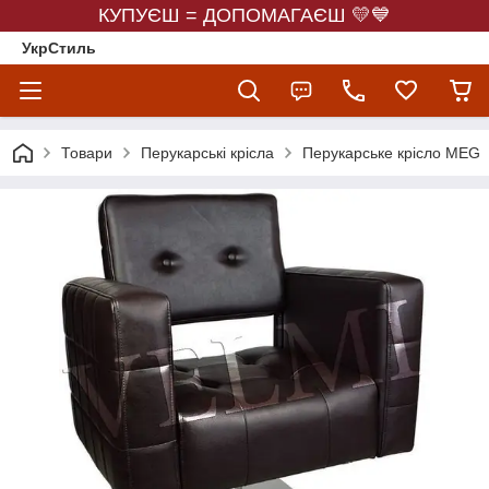
КУПУЄШ = ДОПОМАГАЄШ 💛💙
УкрСтиль
Товари
Перукарські крісла
Перукарське крісло MEG