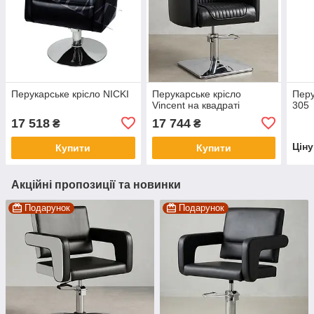
Перукарське крісло NICKI
Перукарське крісло
Перу
Vincent на квадраті
305
17 518
17 744
₴
₴
Цін
Купити
Купити
Акційні пропозиції та новинки
Подарунок
Подарунок