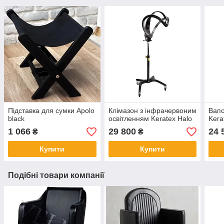
Підставка для сумки Apolo
Клімазон з інфрачервоним
Вапо
black
освітленням Keratex Halo
Kera
1 066
29 800
24 
₴
₴
Купити
Купити
Подібні товари компанії