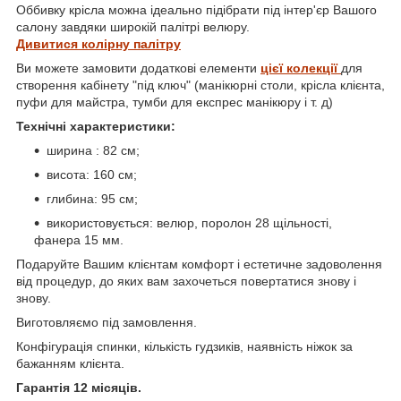
Оббивку крісла можна ідеально підібрати під інтер'єр Вашого
салону завдяки широкій палітрі велюру.
Дивитися колірну палітру
Ви можете замовити додаткові елементи
цієї колекції
для
створення кабінету "під ключ" (манікюрні столи, крісла клієнта,
пуфи для майстра, тумби для експрес манікюру і т. д)
Технічні характеристики:
ширина : 82 см;
висота: 160 см;
глибина: 95 см;
використовується: велюр, поролон 28 щільності,
фанера 15 мм.
Подаруйте Вашим клієнтам комфорт і естетичне задоволення
від процедур, до яких вам захочеться повертатися знову і
знову.
Виготовляємо під замовлення.
Конфігурація спинки, кількість гудзиків, наявність ніжок за
бажанням клієнта.
Гарантія 12 місяців.