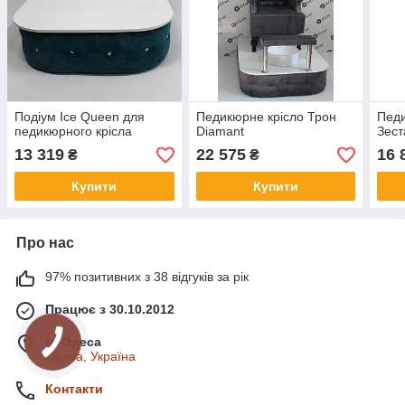
Подіум Ice Queen для
Педикюрне крісло Трон
Педи
педикюрного крісла
Diamant
Зест
13 319
22 575
16 
₴
₴
Купити
Купити
Про нас
97% позитивних з 38 відгуків за рік
Працює з 30.10.2012
м. Одеса
Одеса, Україна
Контакти