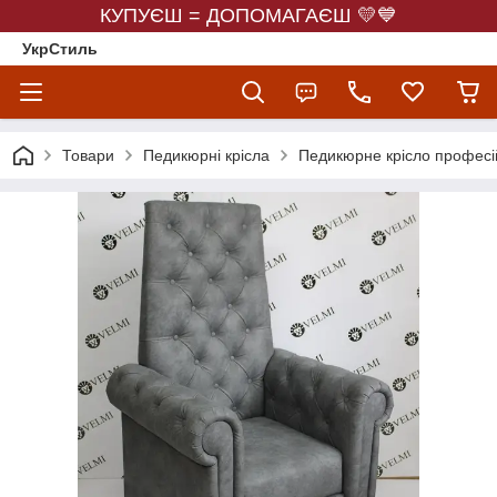
КУПУЄШ = ДОПОМАГАЄШ 💛💙
УкрСтиль
Товари
Педикюрні крісла
Педикюрне крісло професі