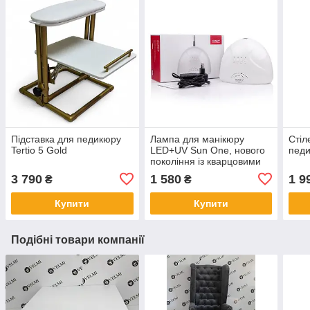
Підставка для педикюру
Лампа для манікюру
Стіл
Tertio 5 Gold
LED+UV Sun One, нового
педи
покоління із кварцовими
діодами, 48Вт оригінал
3 790
1 580
1 9
₴
₴
Купити
Купити
Подібні товари компанії