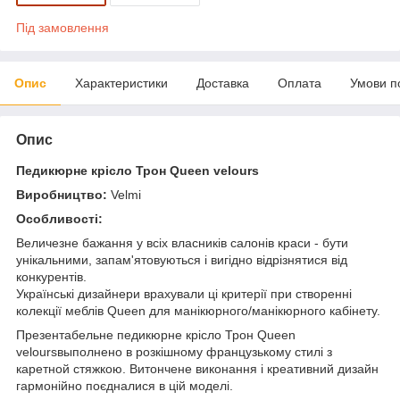
Під замовлення
Опис
Характеристики
Доставка
Оплата
Умови п
Опис
Педикюрне крісло Трон Queen velours
Виробництво:
Velmi
Особливості:
Величезне бажання у всіх власників салонів краси - бути
унікальними, запам'ятовуються і вигідно відрізнятися від
конкурентів.
Українські дизайнери врахували ці критерії при створенні
колекції меблів Queen для манікюрного/манікюрного кабінету.
Презентабельне педикюрне крісло Трон Queen
veloursвыполнено в розкішному французькому стилі з
каретной стяжкою. Витончене виконання і креативний дизайн
гармонійно поєдналися в цій моделі.