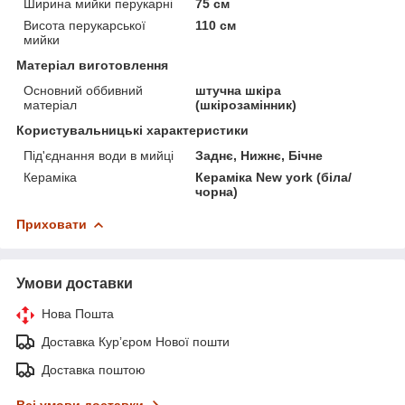
Ширина мийки перукарні
75 см
Висота перукарської
110 см
мийки
Матеріал виготовлення
Основний оббивний
штучна шкіра
матеріал
(шкірозамінник)
Користувальницькі характеристики
Під'єднання води в мийці
Заднє, Нижнє, Бічне
Кераміка
Кераміка New york (біла/
чорна)
Приховати
Умови доставки
Нова Пошта
Доставка Курʼєром Нової пошти
Доставка поштою
Всі умови доставки