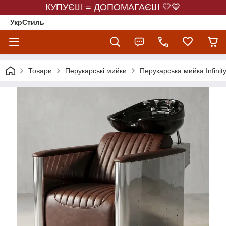
КУПУЄШ = ДОПОМАГАЄШ 💛💙
УкрСтиль
Товари
Перукарські мийки
Перукарська мийка Infinit