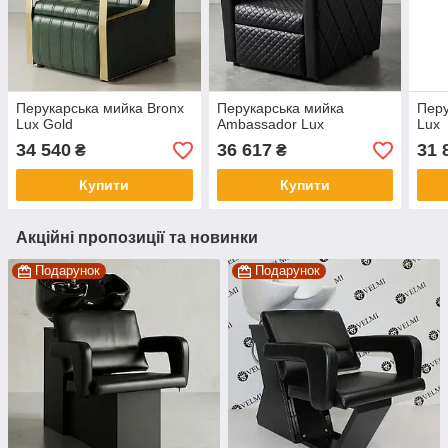
Перукарська мийка Bronx
Перукарська мийка
Перу
Lux Gold
Ambassador Lux
Lux
34 540
36 617
31 
₴
₴
Купити
Купити
Акційні пропозиції та новинки
Подарунок
Подарунок