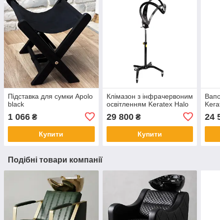
Підставка для сумки Apolo
Клімазон з інфрачервоним
Вапо
black
освітленням Keratex Halo
Kera
1 066
29 800
24 
₴
₴
Купити
Купити
Подібні товари компанії