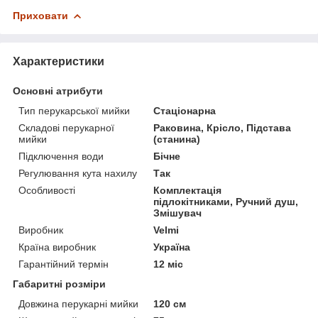
Приховати
Характеристики
Основні атрибути
Тип перукарської мийки
Стаціонарна
Складові перукарної
Раковина, Крісло, Підстава
мийки
(станина)
Підключення води
Бічне
Регулювання кута нахилу
Так
Особливості
Комплектація
підлокітниками, Ручний душ,
Змішувач
Виробник
Velmi
Країна виробник
Україна
Гарантійний термін
12 міс
Габаритні розміри
Довжина перукарні мийки
120 см