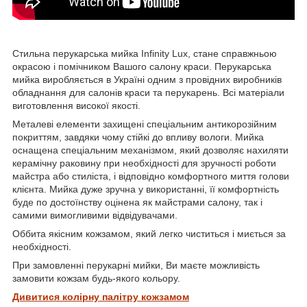
Стильна перукарська мийка Infinity Lux, стане справжньою
окрасою і помічником Вашого салону краси. Перукарська
мийка виробляється в Україні одним з провідних виробників
обладнання для салонів краси та перукарень. Всі матеріали
виготовлення високої якості.
Металеві елементи захищені спеціальним антикорозійним
покриттям, завдяки чому стійкі до впливу вологи. Мийка
оснащена спеціальним механізмом, який дозволяє нахиляти
керамічну раковину при необхідності для зручності роботи
майстра або стиліста, і відповідно комфортного миття голови
клієнта. Мийка дуже зручна у використанні, її комфортність
буде по достоїнству оцінена як майстрами салону, так і
самими вимогливими відвідувачами.
Оббита якісним кожзамом, який легко чиститься і миється за
необхідності.
При замовленні перукарні мийки, Ви маєте можливість
замовити кожзам будь-якого кольору.
Дивитися колірну палітру кожзамом