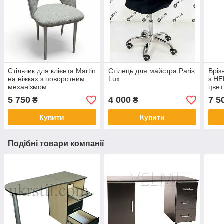
Стільчик для клієнта Martin
Стілець для майстра Paris
Вріз
на ніжках з поворотним
Lux
з HE
механізмом
цвет
мета
5 750
4 000
7 5
₴
₴
Купити
Купити
Подібні товари компанії