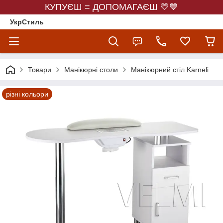
КУПУЄШ = ДОПОМАГАЄШ 💛💙
УкрСтиль
Товари
Манікюрні столи
Манікюрний стіл Karneli
різні кольори