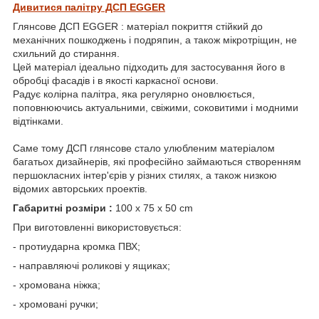
Дивитися палітру ДСП EGGER
Глянсове ДСП EGGER : матеріал покриття стійкий до
механічних пошкоджень і подряпин, а також мікротріщин, не
схильний до стирання.
Цей матеріал ідеально підходить для застосування його в
обробці фасадів і в якості каркасної основи.
Радує колірна палітра, яка регулярно оновлюється,
поповнюючись актуальними, свіжими, соковитими і модними
відтінками.
Саме тому ДСП глянсове стало улюбленим матеріалом
багатьох дизайнерів, які професійно займаються створенням
першокласних інтер'єрів у різних стилях, а також низкою
відомих авторських проектів.
Габаритні розміри :
100 x 75 x 50 cm
При виготовленні використовується:
- протиударна кромка ПВХ;
- направляючі роликові у ящиках;
- хромована ніжка;
- хромовані ручки;