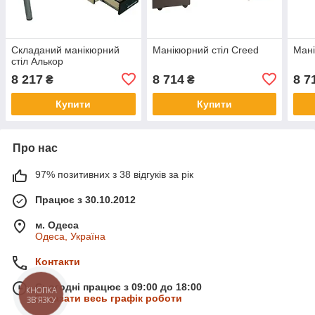
Складаний манікюрний
Манікюрний стіл Creed
Мані
стіл Алькор
8 217
8 714
8 7
₴
₴
Купити
Купити
Про нас
97% позитивних з 38 відгуків за рік
Працює з 30.10.2012
м. Одеса
Одеса, Україна
Контакти
Сьогодні працює з 09:00 до 18:00
КНОПКА
Показати весь графік роботи
ЗВ'ЯЗКУ