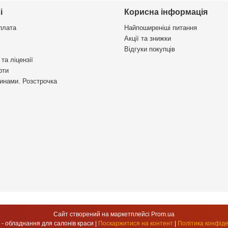
і
Корисна інформація
плата
Найпоширеніші питання
Акції та знижки
Відгуки покупців
та ліцензії
рти
инами. Розстрочка
Сайт створений на маркетплейсі
Prom.ua
УкрСтиль - обладнання для салонів краси |
Поскаржитися на контент
|
Політика конфіде