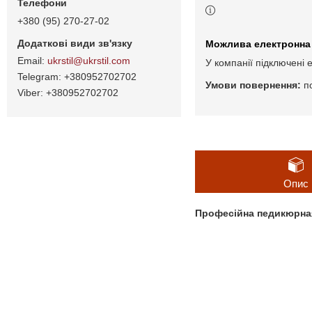
+380 (95) 270-27-02
ukrstil@ukrstil.com
У компанії підключені 
+380952702702
п
+380952702702
Опис
Професійна педикюрная