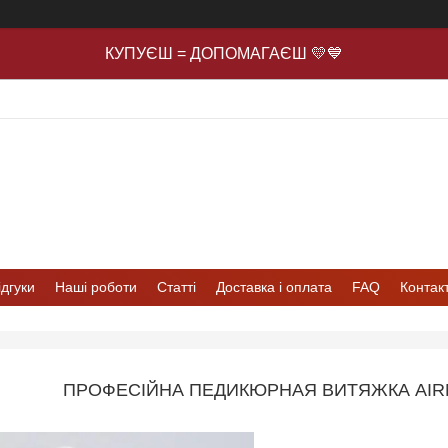
КУПУЄШ = ДОПОМАГАЄШ 💛💙
ідгуки
Наші роботи
Статті
Доставка і оплата
FAQ
Контак
ПРОФЕСІЙНА ПЕДИКЮРНАЯ ВИТЯЖКА AIRM