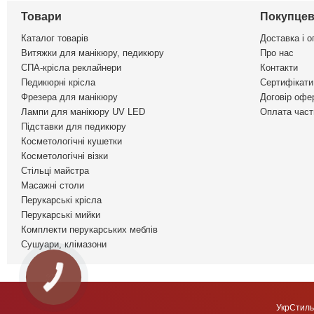
Товари
Покупцев
Каталог товарів
Доставка і о
Витяжки для манікюру, педикюру
Про нас
СПА-крісла реклайнери
Контакти
Педикюрні крісла
Сертифікати 
Фрезера для манікюру
Договір офе
Лампи для манікюру UV LED
Оплата част
Підставки для педикюру
Косметологічні кушетки
Косметологічні візки
Стільці майстра
Масажні столи
Перукарські крісла
Перукарські мийки
Комплекти перукарських меблів
Сушуари, клімазони
КНОПКА
ЗВ'ЯЗКУ