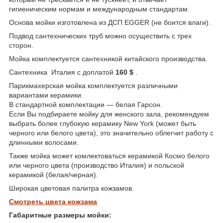
гигиеническим нормам и международным стандартам.
Основа мойки изготовлена из ДСП EGGER (не боится влаги).
Подвод сантехнических труб можно осуществить с трех
сторон.
Мойка комплектуется сантехникой китайского производства.
Сантехника Италия с доплатой
160 $
.
Парикмахерская мойка комплектуется различными
вариантами керамики.
В стандартной комплектации — белая Гарсон.
Если Вы подбираете мойку для женского зала, рекомендуем
выбрать более глубокую керамику New York (может быть
черного или белого цвета), это значительно облегчит работу с
длинными волосами.
Также мойка может комлектоваться керамикой Космо белого
или черного цвета (производство Италия) и польской
керамикой (белая/черная).
Широкая цветовая палитра кожзамов.
Смотреть цвета кожзама
Габаритные размеры мойки: