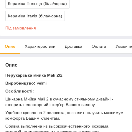
Кераміка Польща (біла/чорна)
Кераміка Італія (біла/чорна)
Під замовлення
Опис
Характеристики
Доставка
Оплата
Умови п
Опис
Перукарська мийка Mali 2/2
Виробництво:
Velmi
Особливості:
Шикарна Мийка Mali 2 в сучасному стильному дизайні -
створить неповторний інтер'єр Вашого салону.
Удобное кресло на 2 человека, позволит получить максимум
комфорта Вашим клиентам.
Обивка выполнена из высококачественного кожзама,
который не трескается и не тускнеет, и отвечает