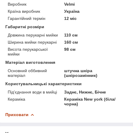
Виробник
Velmi
Країна виробник
Україна
Гарантійний термін
12 міс
Габаритні розміри
Довжина перукарні мийки
110 см
Ширина мийки перукарні
160 см
Висота перукарської
98 см
мийки
Матеріал виготовлення
Основний оббивний
штучна шкіра
матеріал
(шкірозамінник)
Користувальницькі характеристики
Під'єднання води в мийці
Заднє, Нижнє, Бічне
Кераміка
Кераміка New york (біла/
чорна)
Приховати