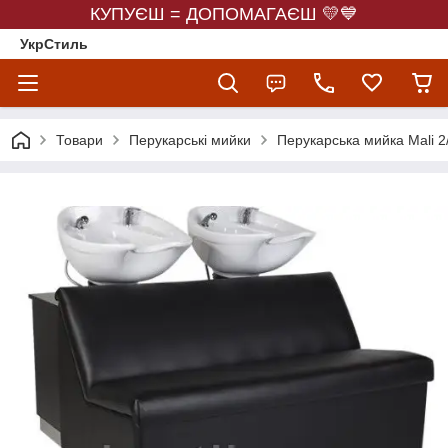
КУПУЄШ = ДОПОМАГАЄШ 💛💙
УкрСтиль
Товари
Перукарські мийки
Перукарська мийка Mali 2