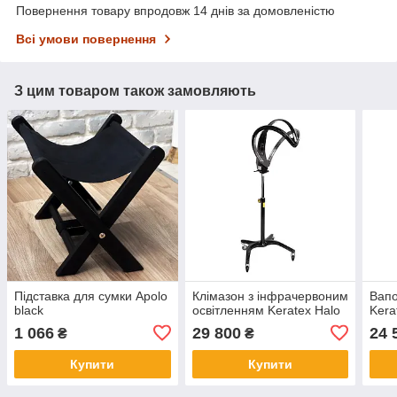
Повернення товару впродовж 14 днів за домовленістю
Всі умови повернення
З цим товаром також замовляють
Підставка для сумки Apolo
Клімазон з інфрачервоним
Вапо
black
освітленням Keratex Halo
Kera
1 066
29 800
24 
₴
₴
Купити
Купити