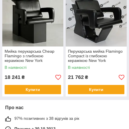
Мийка перукарська Cheap
Перукарська мийка Flamingo
Flamingo з глибокою
Compact із глибокою
керамікою New York
керамікою New York
В наявності
В наявності
18 241
21 762
₴
₴
Купити
Купити
Про нас
97% позитивних з 38 відгуків за рік
Працює з 30.10.2012