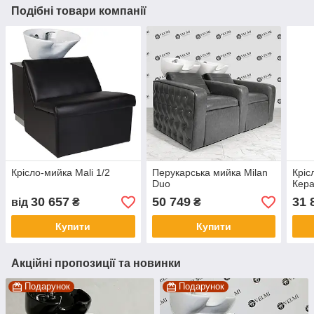
Подібні товари компанії
Крісло-мийка Mali 1/2
Перукарська мийка Milan
Кріс
Duo
Кера
30 657
50 749
31 
від
₴
₴
Купити
Купити
Акційні пропозиції та новинки
Подарунок
Подарунок