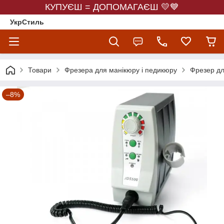
КУПУЄШ = ДОПОМАГАЄШ 💛💙
УкрСтиль
Товари
Фрезера для манікюру і педикюру
Фрезер дл
–8%