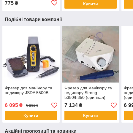
775
₴
Купити
Подібні товари компанії
Фрезер для манікюру та
Фрезер для манікюру та
Фрез
педикюру JSDA 5500В
педикюру Strong
педи
b350/h350 (оригінал)
(ори
6 095
7 134
6 9
₴
₴
6 231 ₴
Купити
Купити
Акційні пропозиції та новинки