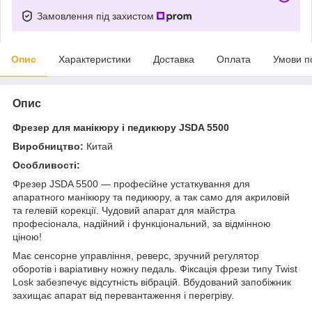
Замовлення під захистом
Опис
Характеристики
Доставка
Оплата
Умови п
Опис
Фрезер для манікюру і педикюру JSDA 5500
Виробництво:
Китай
Особливості:
Фрезер JSDA 5500 — професійне устаткування для
апаратного манікюру та педикюру, а так само для акриловій
та гелевій корекції. Чудовий апарат для майстра
професіонала, надійний і функціональний, за відмінною
ціною!
Має сенсорне управління, реверс, зручний регулятор
оборотів і варіативну ножну педаль. Фіксація фрези типу Twist
Losk забезпечує відсутність вібрацій. Вбудований запобіжник
захищає апарат від перевантаження і перегріву.