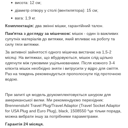
висота: 12 см;
діаметр отвору у столі (вентилятора): 15 см;
вага: 1,9 кг.
Комплектація:
два змінні мішки, гарантійний талон.
Пам'ятка з догляду за мішечком:
мішок - один із важливих
супутніх матеріалів до витяжки, який впливає на роботу та
силу тяги витяжки.
За активної зайнятості одного мішечка вистачає на 1,5-2
місяці. На витяжках, що вбудовуються, мішок слід щільно
одягнути між гумовими ущільнювачами. Після кожного 3-4
клієнта мішок необхідно зняти і витрусити у відро для сміття.
Раз на тиждень рекомендується прополоснути під проточною
водою.
При запиті ця модель доукомплектовується шнуром для
американської вилки. Ми рекомендуємо перехідник:
Brennenstuhl Travel Plug/Travel Adaptor (Travel Socket Adaptor
for USA Plug and Euro Plug), black, 1508550 *це тільки порада,
можна вибрати іншу за потрібними параметрами.
Гарантія 24 місяця.