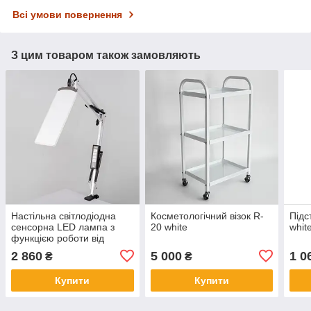
Всі умови повернення
З цим товаром також замовляють
Настільна світлодіодна
Косметологічний візок R-
Підс
сенсорна LED лампа з
20 white
whit
функцією роботи від
повербанку та
2 860
5 000
1 0
₴
₴
регулюванням світла X-
LED-20 SW
Купити
Купити