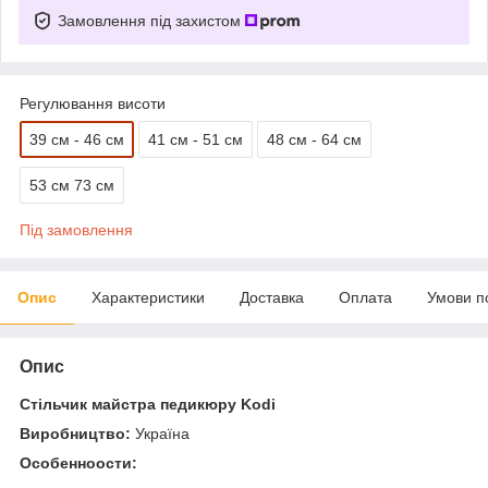
Замовлення під захистом
Регулювання висоти
39 см - 46 см
41 см - 51 см
48 см - 64 см
53 см 73 см
Під замовлення
Опис
Характеристики
Доставка
Оплата
Умови п
Опис
Стільчик майстра педикюру Kodi
Виробництво:
Україна
Особенноости: