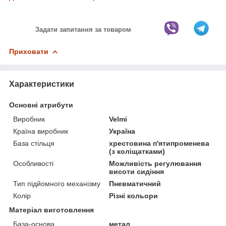
Задати запитання за товаром
Приховати
Характеристики
Основні атрибути
Виробник
Velmi
Країна виробник
Україна
База стільця
хрестовина п'ятипроменева
(з коліщатками)
Особливості
Можливість регулювання
висоти сидіння
Тип підйомного механізму
Пневматичний
Колір
Різні кольори
Матеріал виготовлення
База-основа
метал