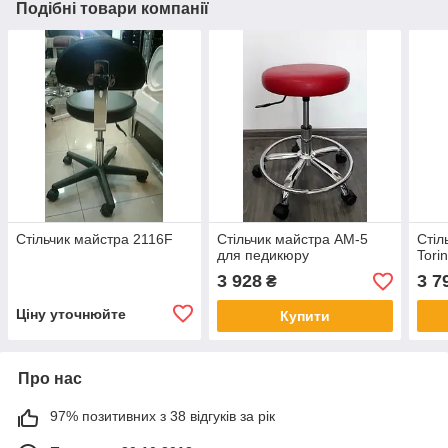
Подібні товари компанії
Стільчик майстра 2116F
Стільчик майстра AM-5
Стіл
для педикюру
Tori
3 928
3 7
₴
Ціну уточнюйте
Купити
Про нас
97% позитивних з 38 відгуків за рік