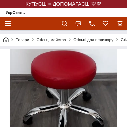
КУПУЄШ = ДОПОМАГАЄШ 💛💙
УкрСтиль
Товари
Стільці майстра
Стільці для педикюру
Сті