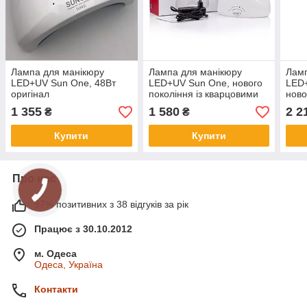
Лампа для манікюру
Лампа для манікюру
Ламп
LED+UV Sun One, 48Вт
LED+UV Sun One, нового
LED+
оригінал
покоління із кварцовими
ново
діодами, 48Вт оригінал
квар
1 355
1 580
2 2
₴
₴
(ори
Купити
Купити
Про нас
97% позитивних з 38 відгуків за рік
Працює з 30.10.2012
м. Одеса
Одеса, Україна
Контакти