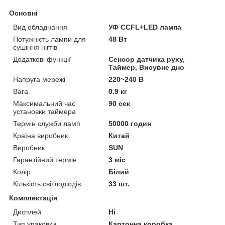
Основні
Вид обладнання
УФ CCFL+LED лампа
Потужність лампи для
48 Вт
сушіння нігтів
Додаткові функції
Сенсор датчика руху,
Таймер, Висувне дно
Напруга мережі
220~240 В
Вага
0.9 кг
Максимальний час
90 сек
установки таймера
Термін служби ламп
50000 годин
Країна виробник
Китай
Виробник
SUN
Гарантійний термін
3 міс
Колір
Білий
Кількість світлодіодів
33 шт.
Комплектація
Дисплей
Ні
Тип упаковки
Картонна коробка