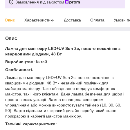
Замовлення під захистом
Опис
Характеристики
Доставка
Оплата
Умови п
Опис
Лампа для манікюру LED+UV Sun 2с, нового покоління з
кварцовими діодами, 48 Вт
Виробництво:
Китай
Особливості:
Лампа для манікюру LED+UV Sun 2с, нового покоління з
кварцовими діодами, 48 Вт - незамінний помічник для
майстра манікюру. Таке обладнання подарує комфорт як
майстра, так і його клієнтам. Дана лампа безпечна для шкіри і
проста в експлуатації. Лампа оснащена сенсорним
управлінням або можна використовувати таймер
(10, 30, 60,
90).
Варто відзначити яскравий дизайн виробу, який стане
прикрасою в кабінеті майстра манікюру.
Технічні характеристики: