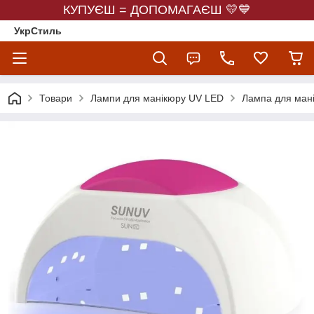
КУПУЄШ = ДОПОМАГАЄШ 💛💙
УкрСтиль
Товари
Лампи для манікюру UV LED
Лампа для мані