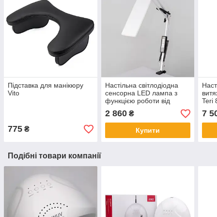
Підставка для манікюру
Настільна світлодіодна
Наст
Vito
сенсорна LED лампа з
витя
функцією роботи від
Teri 
повербанку та
мета
2 860
7 5
₴
регулюванням світла X-
LED-20 SW
775
₴
Купити
Подібні товари компанії